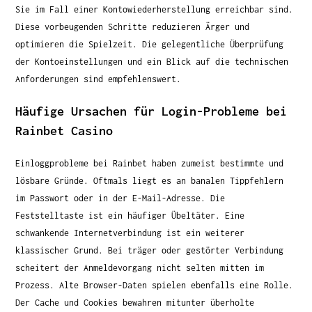
Sie im Fall einer Kontowiederherstellung erreichbar sind.
Diese vorbeugenden Schritte reduzieren Ärger und
optimieren die Spielzeit. Die gelegentliche Überprüfung
der Kontoeinstellungen und ein Blick auf die technischen
Anforderungen sind empfehlenswert.
Häufige Ursachen für Login-Probleme bei
Rainbet Casino
Einloggprobleme bei Rainbet haben zumeist bestimmte und
lösbare Gründe. Oftmals liegt es an banalen Tippfehlern
im Passwort oder in der E-Mail-Adresse. Die
Feststelltaste ist ein häufiger Übeltäter. Eine
schwankende Internetverbindung ist ein weiterer
klassischer Grund. Bei träger oder gestörter Verbindung
scheitert der Anmeldevorgang nicht selten mitten im
Prozess. Alte Browser-Daten spielen ebenfalls eine Rolle.
Der Cache und Cookies bewahren mitunter überholte