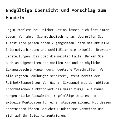
Endgültige Übersicht und Vorschlag zum
Handeln
Login-Probleme bei Rainbet Casino lassen sich fast immer
lösen. Verfahren Sie methodisch heran: Überprüfen Sie
zuerst Ihre persönlichen Zugangsdaten, dann die aktuelle
Internetverbindung und schließlich die aktuellen Browser-
Einstellungen. Das löst die meisten Fälle. Denken Sie
auch an Eigenheiten der mobilen App und an mögliche
Zugangsbeschränkungen durch deutsche Vorschriften. Wenn
alle eigenen Bemühungen scheitern, steht bereit der
Rainbet-Support zur Verfügung. Gewappnet mit den nötigen
Informationen funktioniert das meist zügig. Auf Dauer
sorgen starke Passwörter, regelmäßige Updates und
aktuelle Kontodaten für einen stabilen Zugang. Mit diesem
Kenntnissen können Besucher Hindernisse vermeiden und
sich auf ihr Spiel konzentrieren.