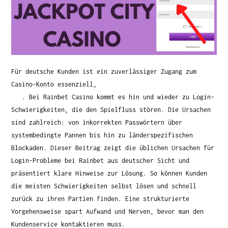
Für deutsche Kunden ist ein zuverlässiger Zugang zum
Casino-Konto essenziell,
https://rainbetcasino.app/de-
de/
. Bei Rainbet Casino kommt es hin und wieder zu Login-
Schwierigkeiten, die den Spielfluss stören. Die Ursachen
sind zahlreich: von inkorrekten Passwörtern über
systembedingte Pannen bis hin zu länderspezifischen
Blockaden. Dieser Beitrag zeigt die üblichen Ursachen für
Login-Probleme bei Rainbet aus deutscher Sicht und
präsentiert klare Hinweise zur Lösung. So können Kunden
die meisten Schwierigkeiten selbst lösen und schnell
zurück zu ihren Partien finden. Eine strukturierte
Vorgehensweise spart Aufwand und Nerven, bevor man den
Kundenservice kontaktieren muss.