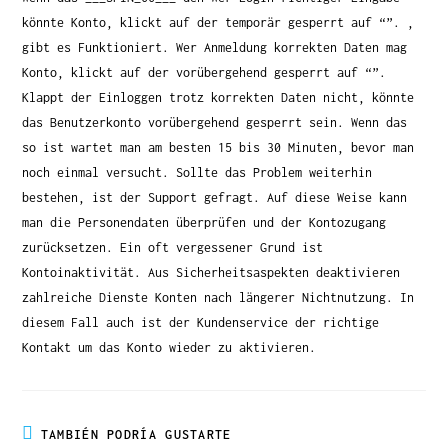
könnte Konto, klickt auf der temporär gesperrt auf “”. ,
gibt es Funktioniert. Wer Anmeldung korrekten Daten mag
Konto, klickt auf der vorübergehend gesperrt auf “”.
Klappt der Einloggen trotz korrekten Daten nicht, könnte
das Benutzerkonto vorübergehend gesperrt sein. Wenn das
so ist wartet man am besten 15 bis 30 Minuten, bevor man
noch einmal versucht. Sollte das Problem weiterhin
bestehen, ist der Support gefragt. Auf diese Weise kann
man die Personendaten überprüfen und der Kontozugang
zurücksetzen. Ein oft vergessener Grund ist
Kontoinaktivität. Aus Sicherheitsaspekten deaktivieren
zahlreiche Dienste Konten nach längerer Nichtnutzung. In
diesem Fall auch ist der Kundenservice der richtige
Kontakt um das Konto wieder zu aktivieren.
TAMBIÉN PODRÍA GUSTARTE