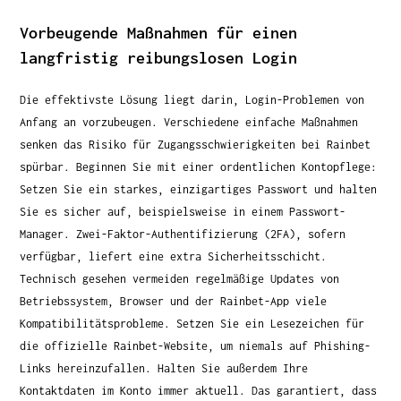
Vorbeugende Maßnahmen für einen
langfristig reibungslosen Login
Die effektivste Lösung liegt darin, Login-Problemen von
Anfang an vorzubeugen. Verschiedene einfache Maßnahmen
senken das Risiko für Zugangsschwierigkeiten bei Rainbet
spürbar. Beginnen Sie mit einer ordentlichen Kontopflege:
Setzen Sie ein starkes, einzigartiges Passwort und halten
Sie es sicher auf, beispielsweise in einem Passwort-
Manager. Zwei-Faktor-Authentifizierung (2FA), sofern
verfügbar, liefert eine extra Sicherheitsschicht.
Technisch gesehen vermeiden regelmäßige Updates von
Betriebssystem, Browser und der Rainbet-App viele
Kompatibilitätsprobleme. Setzen Sie ein Lesezeichen für
die offizielle Rainbet-Website, um niemals auf Phishing-
Links hereinzufallen. Halten Sie außerdem Ihre
Kontaktdaten im Konto immer aktuell. Das garantiert, dass