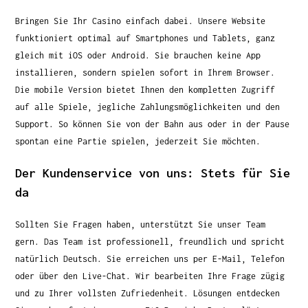
Bringen Sie Ihr Casino einfach dabei. Unsere Website
funktioniert optimal auf Smartphones und Tablets, ganz
gleich mit iOS oder Android. Sie brauchen keine App
installieren, sondern spielen sofort in Ihrem Browser.
Die mobile Version bietet Ihnen den kompletten Zugriff
auf alle Spiele, jegliche Zahlungsmöglichkeiten und den
Support. So können Sie von der Bahn aus oder in der Pause
spontan eine Partie spielen, jederzeit Sie möchten.
Der Kundenservice von uns: Stets für Sie
da
Sollten Sie Fragen haben, unterstützt Sie unser Team
gern. Das Team ist professionell, freundlich und spricht
natürlich Deutsch. Sie erreichen uns per E-Mail, Telefon
oder über den Live-Chat. Wir bearbeiten Ihre Frage zügig
und zu Ihrer vollsten Zufriedenheit. Lösungen entdecken