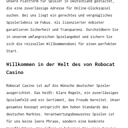
unsere Plattform für Spieler in Deutschland gestaltet,
die eine zuverlässige Adresse für Online-Glücksspiel
suchen. Bei uns liegt ein gerechtes und vergnügliches
Spielerlebnis im Fokus. Als lizenzierter Anbieter
garantieren Sicherheit und Transparenz. Durchstöbern Sie
in unserem umfangreichen Spielangebot und sichern Sie
sich die reizvollen Willkommensboni für einen perfekten
Start.
Willkommen in der Welt des von Robocat
Casino
Robocat Casino ist auf die Wünsche deutscher Spieler
ausgerichtet. Das heißt: klare Regeln, ein zuverlässiges
Spielumfeld und ein Sortiment, das Freude bereitet. Unser
gesamtes Konzept entspricht den hohen Standards des
deutschen Marktes. Verantwortungsbewusstes Spielen ist
für uns keine leere Phrase, sondern eine konkrete