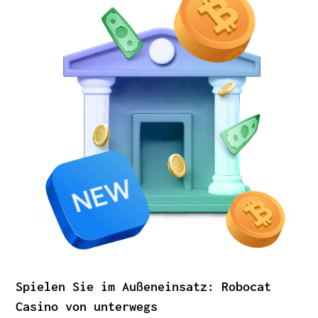
Spielen Sie im Außeneinsatz: Robocat
Casino von unterwegs