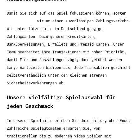
Damit Sie sich auf das Spiel fokussieren können, sorgen
ibisworld.com
wir um einen zuverlässigen Zahlungsverkehr.
Wir unterstützen alle in Deutschland gängigen
Zahlungsarten. Dazu gehören Kreditkarten,
Banküberweisungen, E-Wallets und Prepaid-Karten. Unser
Team bearbeitet Ihre Transaktionen mit hoher Priorität,
damit Ein- und Auszahlungen zügig durchgeführt werden.
Lange Wartezeiten bleiben aus. Jede Transaktion geschieht
selbstverständlich unter den gleichen strengen
Sicherheitsvorkehrungen ab.
Unsere vielfältige Spielauswahl für
jeden Geschmack
In unserer Spielhalle erleben Sie Unterhaltung ohne Ende.
Zahlreiche Spielautomaten erwarten Sie, von
traditionellen bis zu modernen Video-Spielen mit