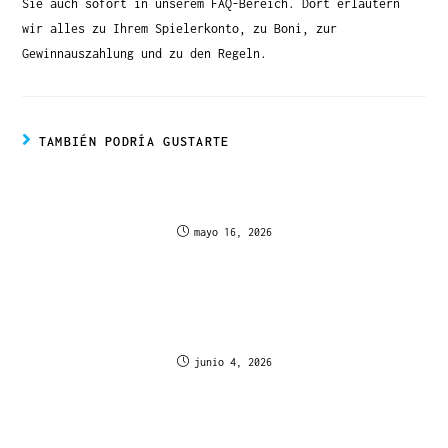
Sie auch sofort in unserem FAQ-Bereich. Dort erläutern
wir alles zu Ihrem Spielerkonto, zu Boni, zur
Gewinnauszahlung und zu den Regeln.
TAMBIÉN PODRÍA GUSTARTE
OscarSpin Casino giver dig en velkomstbonus
eksklusiv for Danmark
mayo 16, 2026
Csatlakozz a Robocat Kaszinóhoz még ma, és
szerezd meg a VIP státuszt Magyarországon!
junio 4, 2026
Ik heb de uitbetalingssnelheid van Playojo