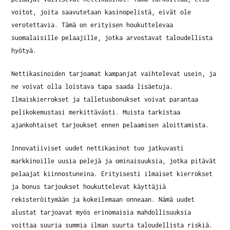
voitot, joita saavutetaan kasinopelistä, eivät ole
verotettavia. Tämä on erityisen houkuttelevaa
suomalaisille pelaajille, jotka arvostavat taloudellista
hyötyä.
Nettikasinoiden tarjoamat kampanjat vaihtelevat usein, ja
ne voivat olla loistava tapa saada lisäetuja.
Ilmaiskierrokset ja talletusbonukset voivat parantaa
pelikokemustasi merkittävästi. Muista tarkistaa
ajankohtaiset tarjoukset ennen pelaamisen aloittamista.
Innovatiiviset uudet nettikasinot tuo jatkuvasti
markkinoille uusia pelejä ja ominaisuuksia, jotka pitävät
pelaajat kiinnostuneina. Erityisesti ilmaiset kierrokset
ja bonus tarjoukset houkuttelevat käyttäjiä
rekisteröitymään ja kokeilemaan onneaan. Nämä uudet
alustat tarjoavat myös erinomaisia mahdollisuuksia
voittaa suuria summia ilman suurta taloudellista riskiä.