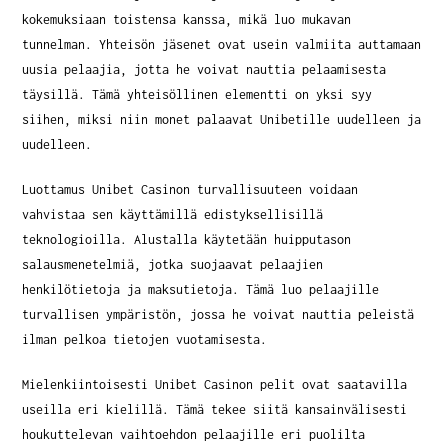
kokemuksiaan toistensa kanssa, mikä luo mukavan
tunnelman. Yhteisön jäsenet ovat usein valmiita auttamaan
uusia pelaajia, jotta he voivat nauttia pelaamisesta
täysillä. Tämä yhteisöllinen elementti on yksi syy
siihen, miksi niin monet palaavat Unibetille uudelleen ja
uudelleen.
Luottamus Unibet Casinon turvallisuuteen voidaan
vahvistaa sen käyttämillä edistyksellisillä
teknologioilla. Alustalla käytetään huipputason
salausmenetelmiä, jotka suojaavat pelaajien
henkilötietoja ja maksutietoja. Tämä luo pelaajille
turvallisen ympäristön, jossa he voivat nauttia peleistä
ilman pelkoa tietojen vuotamisesta.
Mielenkiintoisesti Unibet Casinon pelit ovat saatavilla
useilla eri kielillä. Tämä tekee siitä kansainvälisesti
houkuttelevan vaihtoehdon pelaajille eri puolilta