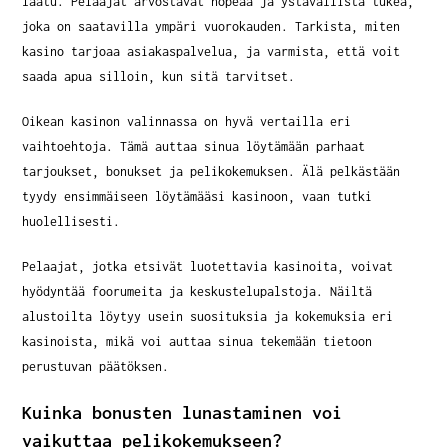
laatu. Pelaajat arvostavat nopeaa ja ystävällistä tukea,
joka on saatavilla ympäri vuorokauden. Tarkista, miten
kasino tarjoaa asiakaspalvelua, ja varmista, että voit
saada apua silloin, kun sitä tarvitset.
Oikean kasinon valinnassa on hyvä vertailla eri
vaihtoehtoja. Tämä auttaa sinua löytämään parhaat
tarjoukset, bonukset ja pelikokemuksen. Älä pelkästään
tyydy ensimmäiseen löytämääsi kasinoon, vaan tutki
huolellisesti.
Pelaajat, jotka etsivät luotettavia kasinoita, voivat
hyödyntää foorumeita ja keskustelupalstoja. Näiltä
alustoilta löytyy usein suosituksia ja kokemuksia eri
kasinoista, mikä voi auttaa sinua tekemään tietoon
perustuvan päätöksen.
Kuinka bonusten lunastaminen voi
vaikuttaa pelikokemukseen?