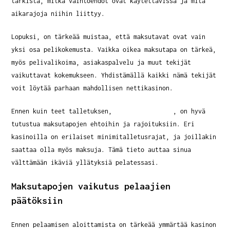
tarkista, mitkä vaihtoehdot ovat käytettävissä ja mitä
aikarajoja niihin liittyy.
Lopuksi, on tärkeää muistaa, että maksutavat ovat vain
yksi osa pelikokemusta. Vaikka oikea maksutapa on tärkeä,
myös pelivalikoima, asiakaspalvelu ja muut tekijät
vaikuttavat kokemukseen. Yhdistämällä kaikki nämä tekijät
voit löytää parhaan mahdollisen nettikasinon.
Ennen kuin teet talletuksen,
unibetcasinos.fi
, on hyvä
tutustua maksutapojen ehtoihin ja rajoituksiin. Eri
kasinoilla on erilaiset minimitalletusrajat, ja joillakin
saattaa olla myös maksuja. Tämä tieto auttaa sinua
välttämään ikäviä yllätyksiä pelatessasi.
Maksutapojen vaikutus pelaajien
päätöksiin
Ennen pelaamisen aloittamista on tärkeää ymmärtää kasinon