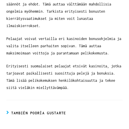
säännöt ja ehdot. Tämä auttaa välttämään mahdollisia
ongelmia myöhemmin. Tarkista erityisesti bonusten
kierrätysvaatimukset ja miten voit lunastaa
ilmaiskierrokset.
Pelaajat voivat vertailla eri kasinoiden bonusohjelmia ja
valita itselleen parhaiten sopivan. Tämä auttaa
maksimoimaan voittoja ja parantamaan pelikokemusta.
Erityisesti suomalaiset pelaajat etsivät kasinoita, jotka
tarjoavat paikallisesti suosittuja pelejä ja bonuksia.
Tämä lisää pelikokemuksen henkilökohtaisuutta ja tekee
siitä vieläkin miellyttävämpää.
TAMBIÉN PODRÍA GUSTARTE
Ik Heb de RTP’s Vergeleken van Lizaro Casino