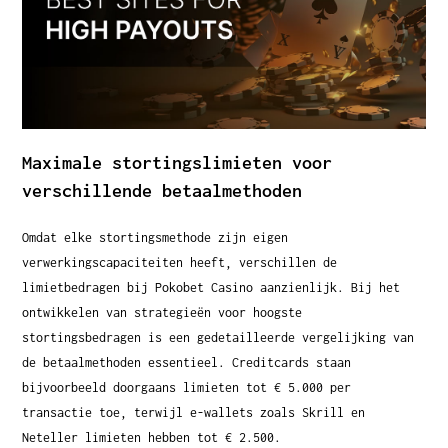
Maximale stortingslimieten voor
verschillende betaalmethoden
Omdat elke stortingsmethode zijn eigen
verwerkingscapaciteiten heeft, verschillen de
limietbedragen bij Pokobet Casino aanzienlijk. Bij het
ontwikkelen van strategieën voor hoogste
stortingsbedragen is een gedetailleerde vergelijking van
de betaalmethoden essentieel. Creditcards staan
bijvoorbeeld doorgaans limieten tot € 5.000 per
transactie toe, terwijl e-wallets zoals Skrill en
Neteller limieten hebben tot € 2.500.