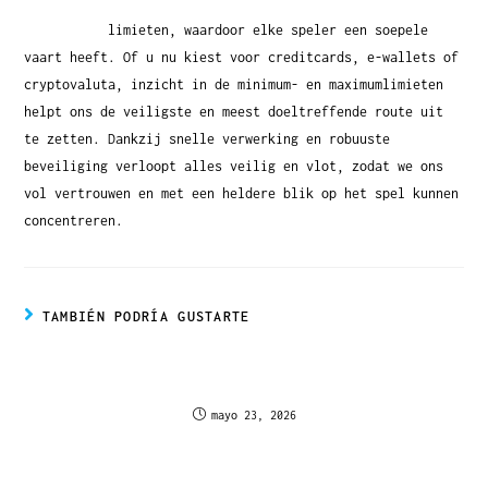
https://www.crunchbase.com/organization/8-nines-
consulting
limieten, waardoor elke speler een soepele
vaart heeft. Of u nu kiest voor creditcards, e-wallets of
cryptovaluta, inzicht in de minimum- en maximumlimieten
helpt ons de veiligste en meest doeltreffende route uit
te zetten. Dankzij snelle verwerking en robuuste
beveiliging verloopt alles veilig en vlot, zodat we ons
vol vertrouwen en met een heldere blik op het spel kunnen
concentreren.
TAMBIÉN PODRÍA GUSTARTE
Opérations Accélérées FamBet Casino Optimise
Processing in Switzerland
mayo 23, 2026