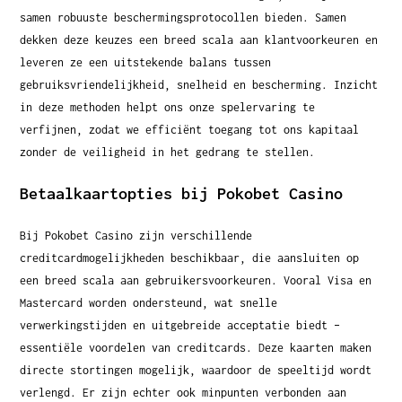
samen robuuste beschermingsprotocollen bieden. Samen
dekken deze keuzes een breed scala aan klantvoorkeuren en
leveren ze een uitstekende balans tussen
gebruiksvriendelijkheid, snelheid en bescherming. Inzicht
in deze methoden helpt ons onze spelervaring te
verfijnen, zodat we efficiënt toegang tot ons kapitaal
zonder de veiligheid in het gedrang te stellen.
Betaalkaartopties bij Pokobet Casino
Bij Pokobet Casino zijn verschillende
creditcardmogelijkheden beschikbaar, die aansluiten op
een breed scala aan gebruikersvoorkeuren. Vooral Visa en
Mastercard worden ondersteund, wat snelle
verwerkingstijden en uitgebreide acceptatie biedt –
essentiële voordelen van creditcards. Deze kaarten maken
directe stortingen mogelijk, waardoor de speeltijd wordt
verlengd. Er zijn echter ook minpunten verbonden aan