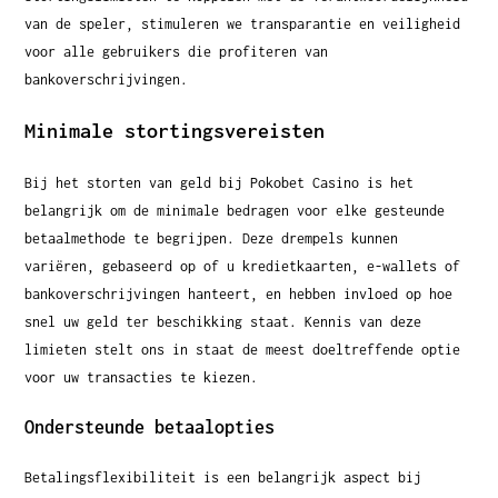
van de speler, stimuleren we transparantie en veiligheid
voor alle gebruikers die profiteren van
bankoverschrijvingen.
Minimale stortingsvereisten
Bij het storten van geld bij Pokobet Casino is het
belangrijk om de minimale bedragen voor elke gesteunde
betaalmethode te begrijpen. Deze drempels kunnen
variëren, gebaseerd op of u kredietkaarten, e-wallets of
bankoverschrijvingen hanteert, en hebben invloed op hoe
snel uw geld ter beschikking staat. Kennis van deze
limieten stelt ons in staat de meest doeltreffende optie
voor uw transacties te kiezen.
Ondersteunde betaalopties
Betalingsflexibiliteit is een belangrijk aspect bij