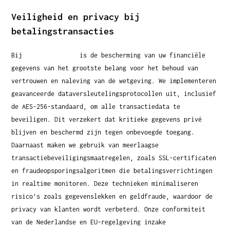
Veiligheid en privacy bij
betalingstransacties
Bij
Pokobet Casino
is de bescherming van uw financiële
gegevens van het grootste belang voor het behoud van
vertrouwen en naleving van de wetgeving. We implementeren
geavanceerde dataversleutelingsprotocollen uit, inclusief
de AES-256-standaard, om alle transactiedata te
beveiligen. Dit verzekert dat kritieke gegevens privé
blijven en beschermd zijn tegen onbevoegde toegang.
Daarnaast maken we gebruik van meerlaagse
transactiebeveiligingsmaatregelen, zoals SSL-certificaten
en fraudeopsporingsalgoritmen die betalingsverrichtingen
in realtime monitoren. Deze technieken minimaliseren
risico’s zoals gegevenslekken en geldfraude, waardoor de
privacy van klanten wordt verbeterd. Onze conformiteit
van de Nederlandse en EU-regelgeving inzake