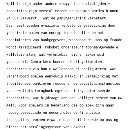
wallets zijn onder andere vlugge transactietijden –
deposities zijn meestal meteen en opnames worden binnen
24 uur verwerkt – wat de gamingervaring verbetert.
Daarnaast bieden e-wallets verbeterde beveiliging door
gebruik te maken van encryptieprotocollen en het
anonimiseren van bankgegevens, waardoor de kans op fraude
wordt gereduceerd. Pokobet ondersteunt toonaangevende e-
walletdiensten, wat verenigbaarheid en zekerheid
garandeert. Gebruikers kunnen stortingslimieten
rechtstreeks via hun e-walletaccount configureren, wat
verantwoord spelen eenvoudig maakt. In vergelijking met
traditioneel bankieren reduceren de beveiligingsfuncties
van e-wallets terugboekingen en niet-geautoriseerde
transacties, wat bijdraagt aan een veiliger beheer van uw
geld. Voor spelers in Nederland die op zoek zijn naar
rappe, beveiligde en gecontroleerde financiële
transacties, vormen e-wallets een uitstekende oplossing
binnen het betalingssysteem van Pokobet.