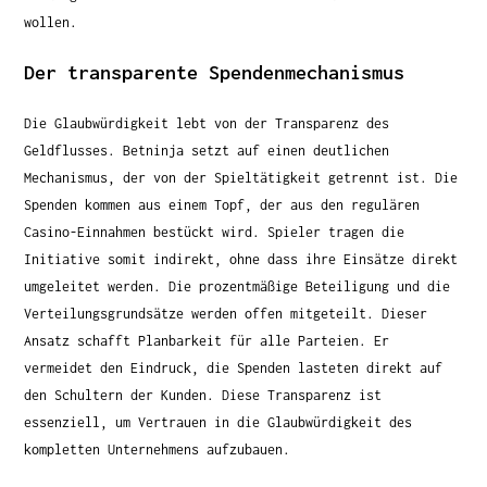
wollen.
Der transparente Spendenmechanismus
Die Glaubwürdigkeit lebt von der Transparenz des
Geldflusses. Betninja setzt auf einen deutlichen
Mechanismus, der von der Spieltätigkeit getrennt ist. Die
Spenden kommen aus einem Topf, der aus den regulären
Casino-Einnahmen bestückt wird. Spieler tragen die
Initiative somit indirekt, ohne dass ihre Einsätze direkt
umgeleitet werden. Die prozentmäßige Beteiligung und die
Verteilungsgrundsätze werden offen mitgeteilt. Dieser
Ansatz schafft Planbarkeit für alle Parteien. Er
vermeidet den Eindruck, die Spenden lasteten direkt auf
den Schultern der Kunden. Diese Transparenz ist
essenziell, um Vertrauen in die Glaubwürdigkeit des
kompletten Unternehmens aufzubauen.