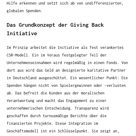
Hilfe erkennen und setzt sich ab von undifferenzierten,
globalen Spenden.
Das Grundkonzept der Giving Back
Initiative
Im Prinzip arbeitet die Initiative als fest verankertes
CSR-Modell. Ein im Voraus festgelegter Teil der
Unternehmenseinnahmen wird regelmäßig in einen Fonds. Von
dort aus wird das Geld an designierte karitative Partner
in Deutschland ausgeschüttet. Ein wesentlicher Punkt: Die
Spenden hängen nicht von Spielergewinnen oder -verlusten
ab. Das befreit die Kunden aus der moralischen
Verantwortung und macht das Engagement zu einer
unternehmerischen Entscheidung. Transparenz wird
geschaffen durch turnusmäßige Berichte über die
finanzierten Projekte. Diese Integration im
Geschäftsmodell ist ein Schlüsselpunkt. Sie zeigt an,