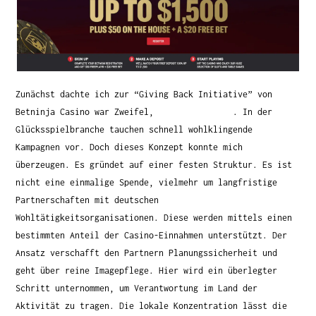
Zunächst dachte ich zur “Giving Back Initiative” von
Betninja Casino war Zweifel,
betninja.eu.com
. In der
Glücksspielbranche tauchen schnell wohlklingende
Kampagnen vor. Doch dieses Konzept konnte mich
überzeugen. Es gründet auf einer festen Struktur. Es ist
nicht eine einmalige Spende, vielmehr um langfristige
Partnerschaften mit deutschen
Wohltätigkeitsorganisationen. Diese werden mittels einen
bestimmten Anteil der Casino-Einnahmen unterstützt. Der
Ansatz verschafft den Partnern Planungssicherheit und
geht über reine Imagepflege. Hier wird ein überlegter
Schritt unternommen, um Verantwortung im Land der
Aktivität zu tragen. Die lokale Konzentration lässt die