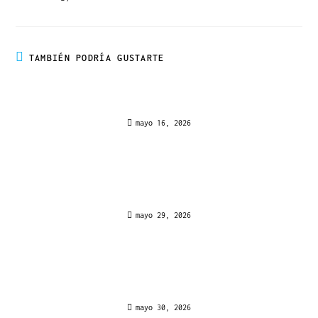
TAMBIÉN PODRÍA GUSTARTE
Yoyo Casino – Spezieller Willkommensbonus nur
in Deutschland
mayo 16, 2026
4 Pots Riches: Hold and Win Casino – Experience
Rapid Gameplay in UK
mayo 29, 2026
Lucky Dreams Casino – Tools für
verantwortungsvolles Spielen in Österreich
mayo 30, 2026