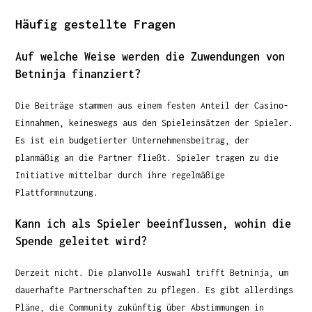
Häufig gestellte Fragen
Auf welche Weise werden die Zuwendungen von
Betninja finanziert?
Die Beiträge stammen aus einem festen Anteil der Casino-
Einnahmen, keineswegs aus den Spieleinsätzen der Spieler.
Es ist ein budgetierter Unternehmensbeitrag, der
planmäßig an die Partner fließt. Spieler tragen zu die
Initiative mittelbar durch ihre regelmäßige
Plattformnutzung.
Kann ich als Spieler beeinflussen, wohin die
Spende geleitet wird?
Derzeit nicht. Die planvolle Auswahl trifft Betninja, um
dauerhafte Partnerschaften zu pflegen. Es gibt allerdings
Pläne, die Community zukünftig über Abstimmungen in