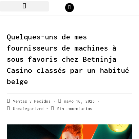
Quelques-uns de mes
fournisseurs de machines à
sous favoris chez Betninja
Casino classés par un habitué
belge
Ventas y Pedidos
mayo 16, 2026
Uncategorized
Sin comentarios