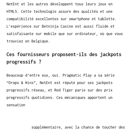
NetEnt et les autres développent tous leurs jeux en
HTML5. Cette technologie assure des qualités et une
compatibilité excellentes sur smartphone et tablette.
L’expérience sur Betninja Casino est aussi fluide et
satisfaisante sur mobile que sur ordinateur, où que vous
trouviez en Belgique.
Ces fournisseurs proposent-ils des jackpots
progressifs ?
Beaucoup d’entre eux, oui. Pragmatic Play a sa série
“Drops & Wins”, NetEnt est réputé pour ses jackpots
progressifs réseau, et Red Tiger parie sur des prix
progressifs quotidiens. Ces mécaniques apportent un
sensation
https://data-
api.marketindex.com.au/api/v1/announcements/XASX:KLS:2A90
8258/pdf/inline/slk-acquisition-of-captain-cook-cruises-
wa-24022016
supplémentaire, avec la chance de toucher des