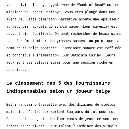
vous suiviez la saga égyptienne de “Book of Dead” ou les
missions de “Agent Destiny”, vous êtes plongé dans une
aventure. Cette dimension narrative ajoute une épaisseur
au jeu, bien au-delà du simple wager. Leur gameplay est
souvent bien équilibré. On peut rechercher de beaux gains
sans forcément miser des grosses sommes, un point que la
communauté belge apprécie. L’ambiance sonore est raffinée
et contribue à l’immersion. Sur Betninja Casino, leurs
jeux sont des valeurs sûres pour une session riche en
surprises.
Le classement des 5 des fournisseurs
indispensables selon un joueur belge
Betninja Casino travaille avec des dizaines de studios,
mais cinq d’entre eux sortent toujours du lot pour moi.
Ce ne sont pas juste des fabricants de jeux, ce sont des
créateurs d’univers. Leur talent ? Combiner des visuels