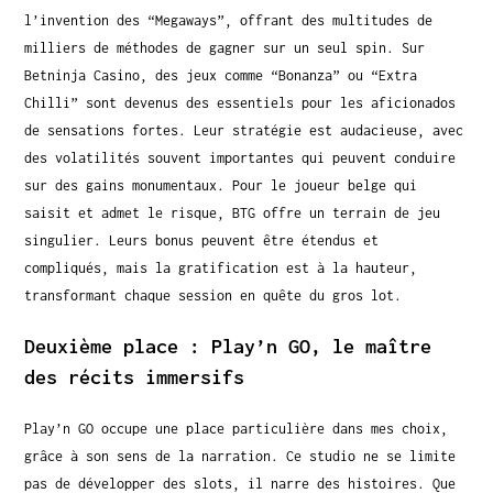
l’invention des “Megaways”, offrant des multitudes de
milliers de méthodes de gagner sur un seul spin. Sur
Betninja Casino, des jeux comme “Bonanza” ou “Extra
Chilli” sont devenus des essentiels pour les aficionados
de sensations fortes. Leur stratégie est audacieuse, avec
des volatilités souvent importantes qui peuvent conduire
sur des gains monumentaux. Pour le joueur belge qui
saisit et admet le risque, BTG offre un terrain de jeu
singulier. Leurs bonus peuvent être étendus et
compliqués, mais la gratification est à la hauteur,
transformant chaque session en quête du gros lot.
Deuxième place : Play’n GO, le maître
des récits immersifs
Play’n GO occupe une place particulière dans mes choix,
grâce à son sens de la narration. Ce studio ne se limite
pas de développer des slots, il narre des histoires. Que