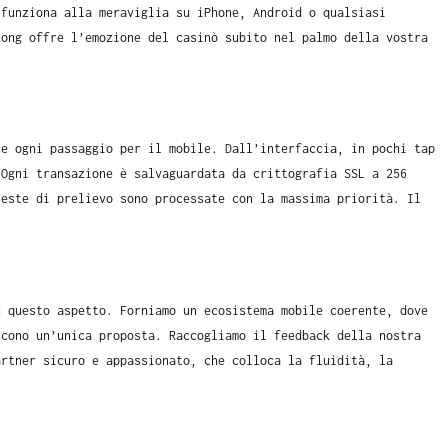
 funziona alla meraviglia su iPhone, Android o qualsiasi
kong offre l’emozione del casinò subito nel palmo della vostra
ce ogni passaggio per il mobile. Dall’interfaccia, in pochi tap
 Ogni transazione è salvaguardata da crittografia SSL a 256
ieste di prelievo sono processate con la massima priorità. Il
u questo aspetto. Forniamo un ecosistema mobile coerente, dove
scono un’unica proposta. Raccogliamo il feedback della nostra
artner sicuro e appassionato, che colloca la fluidità, la