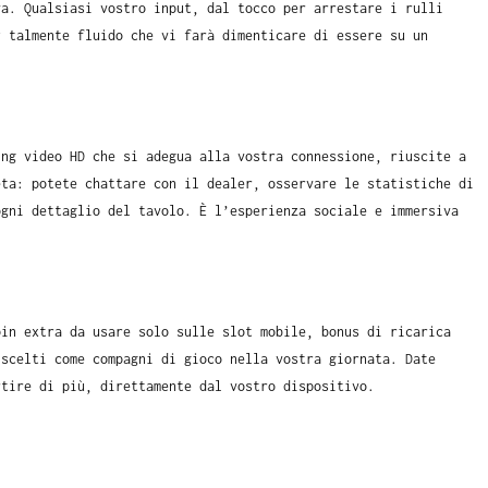
va. Qualsiasi vostro input, dal tocco per arrestare i rulli
y talmente fluido che vi farà dimenticare di essere su un
ing video HD che si adegua alla vostra connessione, riuscite a
eta: potete chattare con il dealer, osservare le statistiche di
ogni dettaglio del tavolo. È l’esperienza sociale e immersiva
pin extra da usare solo sulle slot mobile, bonus di ricarica
 scelti come compagni di gioco nella vostra giornata. Date
rtire di più, direttamente dal vostro dispositivo.