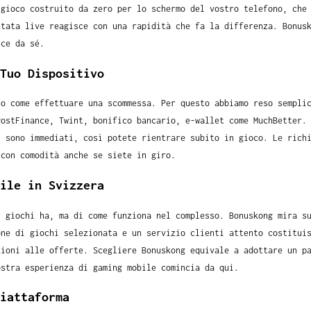
 gioco costruito da zero per lo schermo del vostro telefono, che
ntata live reagisce con una rapidità che fa la differenza. Bonus
ice da sé.
Tuo Dispositivo
to come effettuare una scommessa. Per questo abbiamo reso sempli
PostFinance, Twint, bonifico bancario, e-wallet come MuchBetter.
i sono immediati, così potete rientrare subito in gioco. Le rich
 con comodità anche se siete in giro.
ile in Svizzera
i giochi ha, ma di come funziona nel complesso. Bonuskong mira s
one di giochi selezionata e un servizio clienti attento costitui
zioni alle offerte. Scegliere Bonuskong equivale a adottare un p
ostra esperienza di gaming mobile comincia da qui.
iattaforma