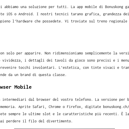
oi abbiamo una soluzione per tutti. La app mobile di Bonuskong g
ate iOS o Android. I nostri tecnici tarano grafica, grandezza de
ppieno l’hardware che possedete. Vi troviate sul treno regionale
non solo per apparire. Non ridimensioniamo semplicemente la vers
o vividezza, i dettagli dei tavoli da gioco sono precisi e i men
prevenire tocchi involontari. L’estetica, con tinte vivaci e tra
ende da un brand di questa classe.
wser Mobile
a intermediari dal browser del vostro telefono. La versione per 
 memoria. Aprite Safari, Chrome o Firefox, digitate bonuskong.ch
rete sempre le ultime slot e le caratteristiche più recenti. È l
mai perdere il filo del divertimento.