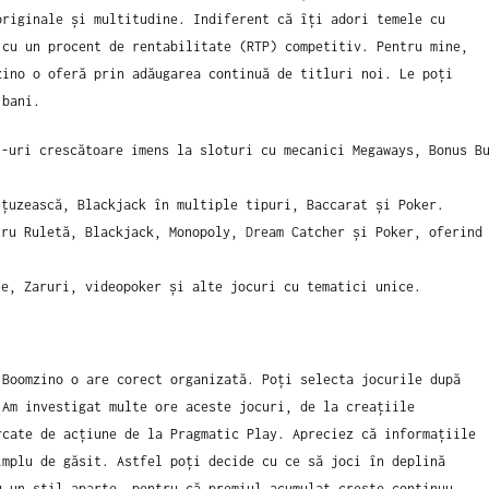
originale și multitudine. Indiferent că îți adori temele cu
 cu un procent de rentabilitate (RTP) competitiv. Pentru mine,
zino o oferă prin adăugarea continuă de titluri noi. Le poți
 bani.
t-uri crescătoare imens la sloturi cu mecanici Megaways, Bonus B
nțuzească, Blackjack în multiple tipuri, Baccarat și Poker.
tru Ruletă, Blackjack, Monopoly, Dream Catcher și Poker, oferind
le, Zaruri, videopoker și alte jocuri cu tematici unice.
 Boomzino o are corect organizată. Poți selecta jocurile după
 Am investigat multe ore aceste jocuri, de la creațiile
rcate de acțiune de la Pragmatic Play. Apreciez că informațiile
implu de găsit. Astfel poți decide cu ce să joci în deplină
u un stil aparte, pentru că premiul acumulat crește continuu,