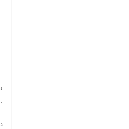
ct
ne
tă