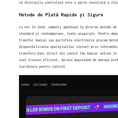
că distracția controlată este o parte esențială a fel
Metode de Plată Rapide și Sigure
La noi în zonă, oamenii apelează la diverse metode de
standard și contemporane, toate asigurate. Pentru dep
transfer bancar sau portofele electronice precum Nete
disponibilitatea operațiunilor instant prin intermedi
transfera bani direct din contul tău bancar online în
sunt tratate eficient, durata depinzând de metoda pre
lucrătoare pentru control.