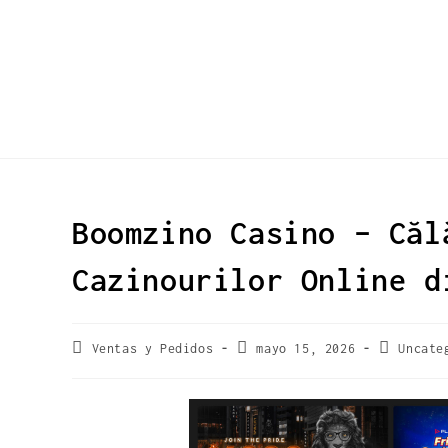
home
sho
sacré world
ab
cart
Boomzino Casino – Căl
Cazinourilor Online d
Ventas y Pedidos
mayo 15, 2026
Uncate