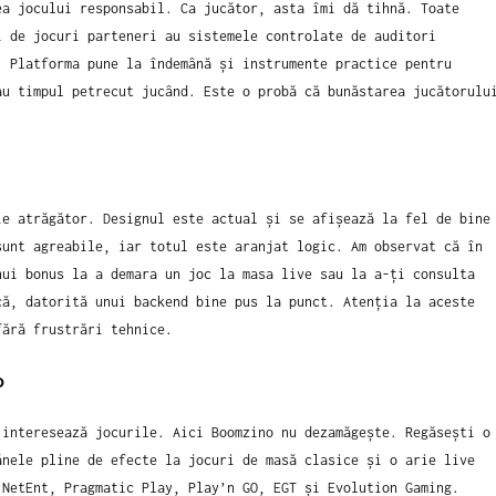
ea jocului responsabil. Ca jucător, asta îmi dă tihnă. Toate
i de jocuri parteneri au sistemele controlate de auditori
. Platforma pune la îndemână și instrumente practice pentru
au timpul petrecut jucând. Este o probă că bunăstarea jucătorulu
ie atrăgător. Designul este actual și se afișează la fel de bine
sunt agreabile, iar totul este aranjat logic. Am observat că în
nui bonus la a demara un joc la masa live sau la a-ți consulta
că, datorită unui backend bine pus la punct. Atenția la aceste
fără frustrări tehnice.
o
 interesează jocurile. Aici Boomzino nu dezamăgește. Regăsești o
ănele pline de efecte la jocuri de masă clasice și o arie live
 NetEnt, Pragmatic Play, Play’n GO, EGT și Evolution Gaming.