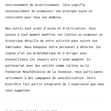
environnement de divertissement. Cela signifie
nécessairement de promouvoir une pratique saine et
consciente pour tous nos membres.
Nos outils sont aisés d’accès et d’utilisation. Vous
pouvez à tout moment modifier vos limites ou examiner un
historique détaillé de votre activité pour suivre vos
habitudes. Nous éduquons notre personnel à détecter les
signes d’un jeu problématique et à diriger avec
bienveillance les joueurs vers l’aide adaptée. En
partenariat avec des entités comme Caritas ou la
Fondation Neuchâteloise de la Jeunesse, nous participons
activement à des campagnes de sensibilisation. Votre
bien-être fait partie intégrante de l’expérience que nous
vous suggérons.