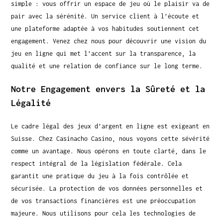
simple : vous offrir un espace de jeu où le plaisir va de
pair avec la sérénité. Un service client à l’écoute et
une plateforme adaptée à vos habitudes soutiennent cet
engagement. Venez chez nous pour découvrir une vision du
jeu en ligne qui met l’accent sur la transparence, la
qualité et une relation de confiance sur le long terme.
Notre Engagement envers la Sûreté et la
Légalité
Le cadre légal des jeux d’argent en ligne est exigeant en
Suisse. Chez Casinacho Casino, nous voyons cette sévérité
comme un avantage. Nous opérons en toute clarté, dans le
respect intégral de la législation fédérale. Cela
garantit une pratique du jeu à la fois contrôlée et
sécurisée. La protection de vos données personnelles et
de vos transactions financières est une préoccupation
majeure. Nous utilisons pour cela les technologies de