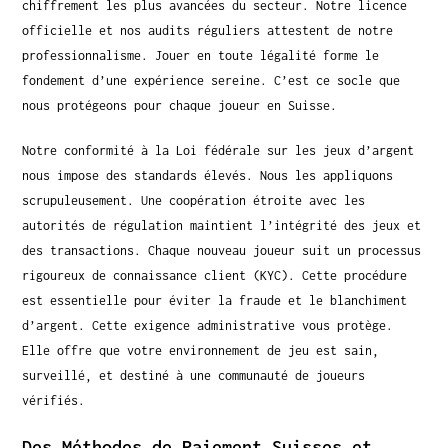
chiffrement les plus avancées du secteur. Notre licence
officielle et nos audits réguliers attestent de notre
professionnalisme. Jouer en toute légalité forme le
fondement d’une expérience sereine. C’est ce socle que
nous protégeons pour chaque joueur en Suisse.
Notre conformité à la Loi fédérale sur les jeux d’argent
nous impose des standards élevés. Nous les appliquons
scrupuleusement. Une coopération étroite avec les
autorités de régulation maintient l’intégrité des jeux et
des transactions. Chaque nouveau joueur suit un processus
rigoureux de connaissance client (KYC). Cette procédure
est essentielle pour éviter la fraude et le blanchiment
d’argent. Cette exigence administrative vous protège.
Elle offre que votre environnement de jeu est sain,
surveillé, et destiné à une communauté de joueurs
vérifiés.
Des Méthodes de Paiement Suisses et