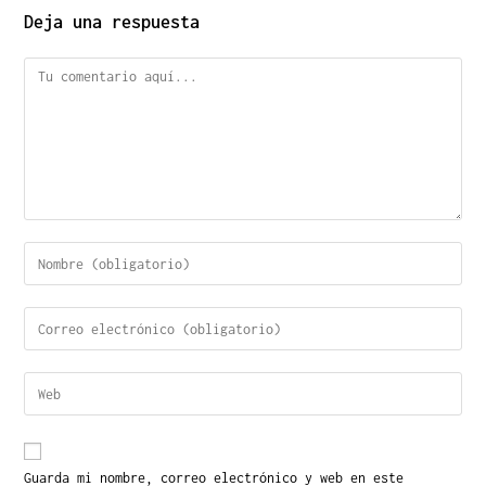
Deja una respuesta
Guarda mi nombre, correo electrónico y web en este