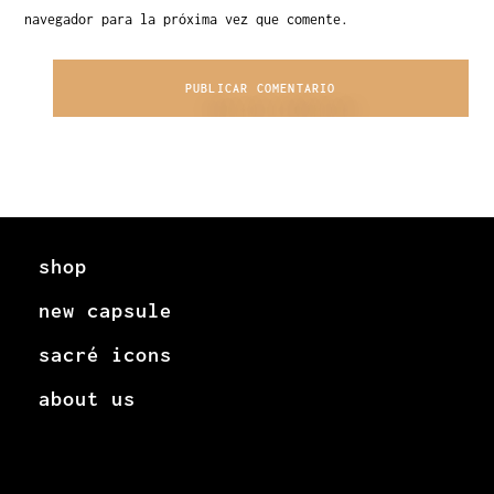
navegador para la próxima vez que comente.
shop
new capsule
sacré icons
about us