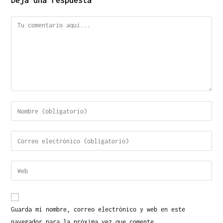
Deja una respuesta
Guarda mi nombre, correo electrónico y web en este
navegador para la próxima vez que comente.