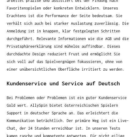
arbeitet präzise und assistiert bei der Findung nach
Favoritenspielen oder konkreten Entwicklern. Unseres
Erachtens ist die Performance der Seite bedeutsam. Sie
verhält sich auch bei starker Auslastung zuverlässig. Die
Anmeldung ist in knappen, klar festgelegten Schritten
durchgeführt. Relevante Informationen wie die AGB und die
Privatsphäreerklärung sind mühelos auffindbar. Dieses
durchdachte Design reduziert Frust und ermöglicht Sie
sich voll auf das Spielvergnügen fokussieren, ohne von
einer unübersichtlichen Oberfläche irritiert zu werden.
Kundenservice und Service auf Deutsch
Bei Problemen oder Problemen ist ein guter Kundenservice
Gold wert. AllySpin bietet österreichischen Spielern
Support in deutscher Sprache an. Das erleichtert die
Kommunikation beträchtlich. Der primäre Weg ist ein Live-
Chat, der 24 Stunden erreichbar ist. In unseren Tests
kamen rasche und kompetente Antworten. Für nicht eilige