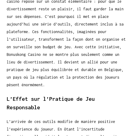
casino repose sur un constat élémentaire : pour que le
divertissement reste un plaisir, il faut garder la main
sur ses dépenses. C’est pourquoi il met en place
aujourd’hui une série d’outils, directement inclus à sa
plateforme. Ces fonctionnalités, imaginées pour
l’utilisateur, transforment la façon dont on organise et
on surveille son budget de jeu. Avec cette initiative,
Bonuskong Casino ne se montre plus seulement comme un
lieu de divertissement. Il devient un allié pour une
pratique de jeu plus équilibrée et durable en Belgique,
un pays où la régulation et la protection des joueurs
pèsent énormément.
L’Effet sur l’Pratique de Jeu
Responsable
L’arrivée de ces outils modifie de manière positive
l’expérience du joueur. En ôtant l’incertitude