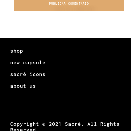
shop
new capsule
sacré icons
about us
Copyright © 2021 Sacré. All Rights
Reserved