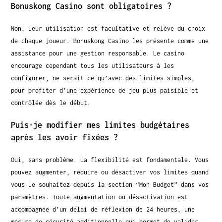
Bonuskong Casino sont obligatoires ?
Non, leur utilisation est facultative et relève du choix
de chaque joueur. Bonuskong Casino les présente comme une
assistance pour une gestion responsable. Le casino
encourage cependant tous les utilisateurs à les
configurer, ne serait-ce qu’avec des limites simples,
pour profiter d’une expérience de jeu plus paisible et
contrôlée dès le début.
Puis-je modifier mes limites budgétaires
après les avoir fixées ?
Oui, sans problème. La flexibilité est fondamentale. Vous
pouvez augmenter, réduire ou désactiver vos limites quand
vous le souhaitez depuis la section “Mon Budget” dans vos
paramètres. Toute augmentation ou désactivation est
accompagnée d’un délai de réflexion de 24 heures, une
mesure de sécurité additionnelle qui permet de valider