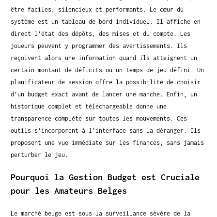
être faciles, silencieux et performants. Le cœur du
système est un tableau de bord individuel. Il affiche en
direct l’état des dépôts, des mises et du compte. Les
joueurs peuvent y programmer des avertissements. Ils
reçoivent alors une information quand ils atteignent un
certain montant de déficits ou un temps de jeu défini. Un
planificateur de session offre la possibilité de choisir
d’un budget exact avant de lancer une manche. Enfin, un
historique complet et téléchargeable donne une
transparence complète sur toutes les mouvements. Ces
outils s’incorporent à l’interface sans la déranger. Ils
proposent une vue immédiate sur les finances, sans jamais
perturber le jeu.
Pourquoi la Gestion Budget est Cruciale
pour les Amateurs Belges
Le marché belge est sous la surveillance sévère de la