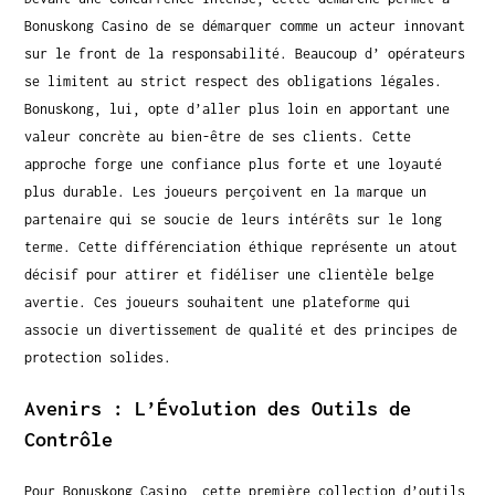
Bonuskong Casino de se démarquer comme un acteur innovant
sur le front de la responsabilité. Beaucoup d’ opérateurs
se limitent au strict respect des obligations légales.
Bonuskong, lui, opte d’aller plus loin en apportant une
valeur concrète au bien-être de ses clients. Cette
approche forge une confiance plus forte et une loyauté
plus durable. Les joueurs perçoivent en la marque un
partenaire qui se soucie de leurs intérêts sur le long
terme. Cette différenciation éthique représente un atout
décisif pour attirer et fidéliser une clientèle belge
avertie. Ces joueurs souhaitent une plateforme qui
associe un divertissement de qualité et des principes de
protection solides.
Avenirs : L’Évolution des Outils de
Contrôle
Pour Bonuskong Casino, cette première collection d’outils