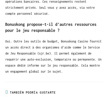
opérations bancaires. Ces renseignements restent
strictement privés. Seul vous y avez accès, via votre
compte personnel sécurisé.
Bonuskong propose-t-il d’autres ressources
pour le jeu responsable ?
Oui. Outre les outils de budget, Bonuskong Casino fournit
un accès direct à des organismes d’aide comme le Service
de Jeu Responsable (sjr.be). Il permet également de
requérir une auto-exclusion, temporaire ou permanente. Un
espace dédié informe sur le jeu responsable. Cela montre
un engagement global sur le sujet.
TAMBIÉN PODRÍA GUSTARTE
fatpirate casino 2026 – Näkemykset palvelusta
ja luotettavuudesta