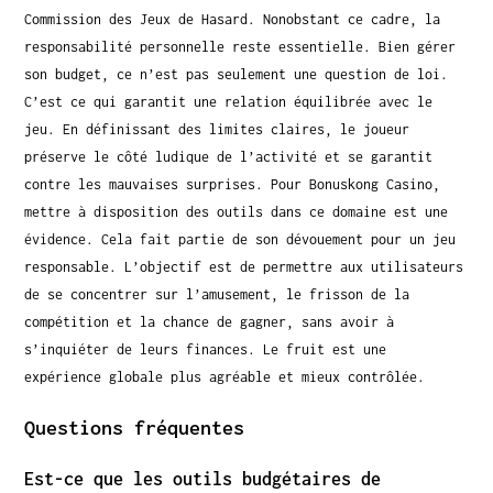
Commission des Jeux de Hasard. Nonobstant ce cadre, la
responsabilité personnelle reste essentielle. Bien gérer
son budget, ce n’est pas seulement une question de loi.
C’est ce qui garantit une relation équilibrée avec le
jeu. En définissant des limites claires, le joueur
préserve le côté ludique de l’activité et se garantit
contre les mauvaises surprises. Pour Bonuskong Casino,
mettre à disposition des outils dans ce domaine est une
évidence. Cela fait partie de son dévouement pour un jeu
responsable. L’objectif est de permettre aux utilisateurs
de se concentrer sur l’amusement, le frisson de la
compétition et la chance de gagner, sans avoir à
s’inquiéter de leurs finances. Le fruit est une
expérience globale plus agréable et mieux contrôlée.
Questions fréquentes
Est-ce que les outils budgétaires de