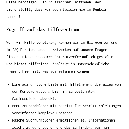
Hilfe benötigen. Ein hilfreicher Leitfaden, der
sicherstellt, dass wir beim Spielen nie im Dunkeln
tappen!
Zugriff auf das Hilfezentrum
Wenn wir Hilfe benötigen, können wir im Hilfecenter und
im FAQ-Bereich schnell Antworten auf unsere Fragen
finden. Diese Ressource ist nutzerfreundlich gestaltet
und bietet hilfreiche Einblicke in unterschiedliche
Themen. Hier ist, was wir erfahren können:
Eine ausführliche Liste mit Hilfethemen, die alles von
der Kontoverwaltung bis hin zu bestimmten
Casinospielen abdeckt.
Benutzerhandbücher mit Schritt-für-Schritt-Anleitungen
vereinfachen komplexe Prozesse.
Rasche Suchfunktionen ermöglichen es, Informationen
leicht zu durchsuchen und das zu finden, was man