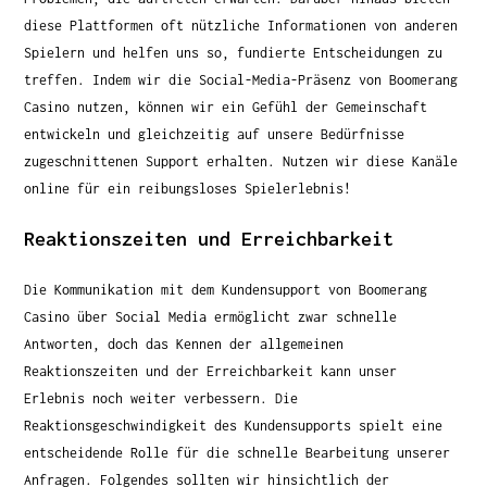
diese Plattformen oft nützliche Informationen von anderen
Spielern und helfen uns so, fundierte Entscheidungen zu
treffen. Indem wir die Social-Media-Präsenz von Boomerang
Casino nutzen, können wir ein Gefühl der Gemeinschaft
entwickeln und gleichzeitig auf unsere Bedürfnisse
zugeschnittenen Support erhalten. Nutzen wir diese Kanäle
online für ein reibungsloses Spielerlebnis!
Reaktionszeiten und Erreichbarkeit
Die Kommunikation mit dem Kundensupport von Boomerang
Casino über Social Media ermöglicht zwar schnelle
Antworten, doch das Kennen der allgemeinen
Reaktionszeiten und der Erreichbarkeit kann unser
Erlebnis noch weiter verbessern. Die
Reaktionsgeschwindigkeit des Kundensupports spielt eine
entscheidende Rolle für die schnelle Bearbeitung unserer
Anfragen. Folgendes sollten wir hinsichtlich der