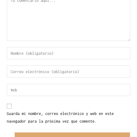
Guarda mi nombre, correo electrónico y web en este
navegador para la próxima vez que comente.