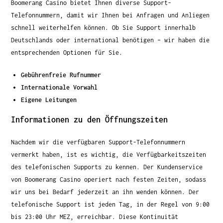
Boomerang Casino bietet Ihnen diverse Support-
Telefonnummern, damit wir Ihnen bei Anfragen und Anliegen
schnell weiterhelfen können. Ob Sie Support innerhalb
Deutschlands oder international benötigen – wir haben die
entsprechenden Optionen für Sie.
Gebührenfreie Rufnummer
Internationale Vorwahl
Eigene Leitungen
Informationen zu den Öffnungszeiten
Nachdem wir die verfügbaren Support-Telefonnummern
vermerkt haben, ist es wichtig, die Verfügbarkeitszeiten
des telefonischen Supports zu kennen. Der Kundenservice
von Boomerang Casino operiert nach festen Zeiten, sodass
wir uns bei Bedarf jederzeit an ihn wenden können. Der
telefonische Support ist jeden Tag, in der Regel von 9:00
bis 23:00 Uhr MEZ, erreichbar. Diese Kontinuität