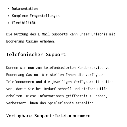
Dokumentation
Komplexe Fragestellungen
Flexibilität
Die Nutzung des E-Mail-Supports kann unser Erlebnis mit
Boomerang Casino erhöhen.
Telefonischer Support
Kommen wir nun zum telefonbasierten Kundenservice von
Boomerang Casino. Wir stellen Ihnen die verfügbaren
Telefonnummern und die jeweiligen Verfügbarkeitszeiten
vor, damit Sie bei Bedarf schnell und einfach Hilfe
erhalten. Diese Informationen griffbereit zu haben,
verbessert Ihnen das Spielerlebnis erheblich.
Verfügbare Support-Telefonnummern