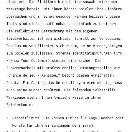
etabliert. Die Plattform bietet eine Auswahl wirksamer
Werkzeuge bereit. Mit ihnen können Spieler ihre Einsätze
überwachen und in einem gesunden Rahmen belassen. Diese
Tools sind einfach auffindbar und einfach zu bedienen.
Die reflektierte Betrachtung mit dem eigenen
Spielverhalten ist ein wichtiger Schritt zur Vorbeugung.
Das Casino verpflichtet sich zudem, keine Minderjährigen
zum Spielen zuzulassen. Strenge Identitätsprüfungen (KYC
– Know Your Customer) stellen dies sicher. Die
Zusammenarbeit mit professionellen Beratungsstellen wie
„Chance de jeu / Kansspel“ betont diesen ernsthaften
Ansatz. Ein Casino, das Unterhaltung bieten möchte, muss
auch seine Kunden schützen. Die folgenden Selbsthilfe-
Werkzeuge stehen Ihnen typischerweise in Ihrem
Spielerkonto:
Depositlimits: Sie können Limits für Tage, Wochen oder
Monate für Ihre Einzahlungen definieren.