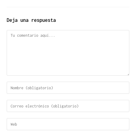
Deja una respuesta