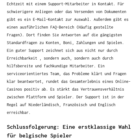
Echtzeit mit einem Support-Mitarbeiter in Kontakt. Für
schwierigere Anliegen oder das Versenden von Dokumenten
gibt es ein E-Mail-Kontakt zur Auswahl. Außerdem gibt es
einen ausführlichen FAQ-Bereich (Häufig gestellte
Fragen). Dort finden Sie Antworten auf die gängigsten
Standardfragen zu Konten, Boni, Zahlungen und Spielen.
Ein guter Support zeichnet sich aus nicht nur durch
Erreichbarkeit , sondern auch, sondern auch durch
hilfsbereite und fachkundige Mitarbeiter. Ein
serviceorientiertes Team, das Probleme klärt und Fragen
klar beantwortet, rundet das Gesamterlebnis eines Online-
Casinos positiv ab. Es stärkt das Vertrauensverhältnis
zwischen Plattform und Spieler. Der Support ist in der
Regel auf Niederländisch, Französisch und Englisch
erreichbar.
Schlussfolgerung: Eine erstklassige Wahl
für belgische Spieler