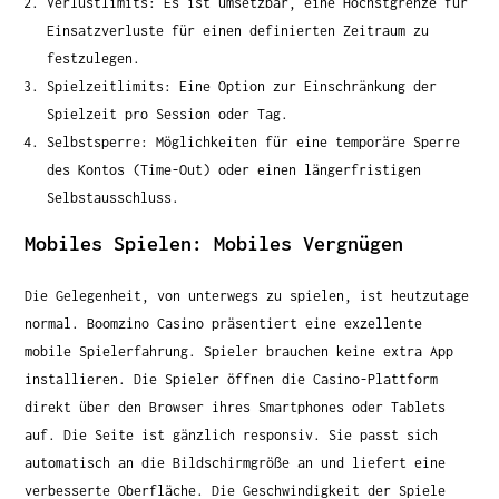
Verlustlimits: Es ist umsetzbar, eine Höchstgrenze für
Einsatzverluste für einen definierten Zeitraum zu
festzulegen.
Spielzeitlimits: Eine Option zur Einschränkung der
Spielzeit pro Session oder Tag.
Selbstsperre: Möglichkeiten für eine temporäre Sperre
des Kontos (Time-Out) oder einen längerfristigen
Selbstausschluss.
Mobiles Spielen: Mobiles Vergnügen
Die Gelegenheit, von unterwegs zu spielen, ist heutzutage
normal. Boomzino Casino präsentiert eine exzellente
mobile Spielerfahrung. Spieler brauchen keine extra App
installieren. Die Spieler öffnen die Casino-Plattform
direkt über den Browser ihres Smartphones oder Tablets
auf. Die Seite ist gänzlich responsiv. Sie passt sich
automatisch an die Bildschirmgröße an und liefert eine
verbesserte Oberfläche. Die Geschwindigkeit der Spiele