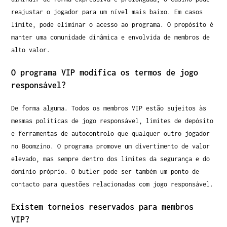
reajustar o jogador para um nível mais baixo. Em casos
limite, pode eliminar o acesso ao programa. O propósito é
manter uma comunidade dinâmica e envolvida de membros de
alto valor.
O programa VIP modifica os termos de jogo
responsável?
De forma alguma. Todos os membros VIP estão sujeitos às
mesmas políticas de jogo responsável, limites de depósito
e ferramentas de autocontrolo que qualquer outro jogador
no Boomzino. O programa promove um divertimento de valor
elevado, mas sempre dentro dos limites da segurança e do
domínio próprio. O butler pode ser também um ponto de
contacto para questões relacionadas com jogo responsável.
Existem torneios reservados para membros
VIP?