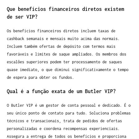
Que benefícios financeiros diretos existem
de ser VIP?
Os benefícios financeiros diretos incluem taxas de
cashback semanais e mensais muito acima das normais.
Incluem também ofertas de depósito com termos mais
favoráveis e limites de saque ampliados. Os membros dos
escalões superiores podem ter processamento de saques
quase imediato, o que diminui significativamente o tempo
de espera para obter os fundos.
Qual é a função exata de um Butler VIP?
O Butler VIP é um gestor de conta pessoal e dedicado. É o
seu único ponto de contato para tudo. Soluciona problemas
técnicos e transacionais, trata de pedidos de ofertas
personalizadas e coordena recompensas experienciais.
Assegura a entrega de todos os benefícios e proporciona