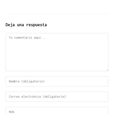
Deja una respuesta