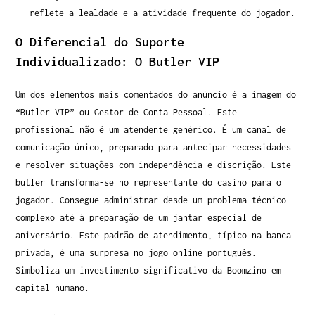
reflete a lealdade e a atividade frequente do jogador.
O Diferencial do Suporte
Individualizado: O Butler VIP
Um dos elementos mais comentados do anúncio é a imagem do
“Butler VIP” ou Gestor de Conta Pessoal. Este
profissional não é um atendente genérico. É um canal de
comunicação único, preparado para antecipar necessidades
e resolver situações com independência e discrição. Este
butler transforma-se no representante do casino para o
jogador. Consegue administrar desde um problema técnico
complexo até à preparação de um jantar especial de
aniversário. Este padrão de atendimento, típico na banca
privada, é uma surpresa no jogo online português.
Simboliza um investimento significativo da Boomzino em
capital humano.