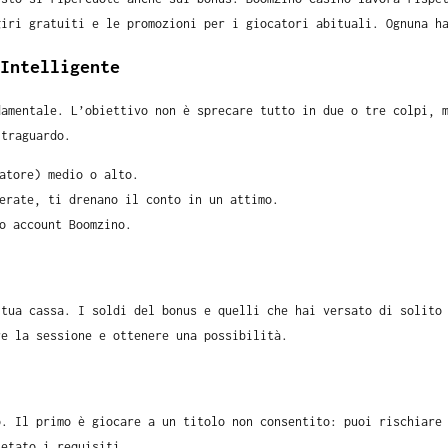
giri gratuiti e le promozioni per i giocatori abituali. Ognuna h
Intelligente
damentale. L’obiettivo non è sprecare tutto in due o tre colpi, 
 traguardo.
atore) medio o alto.
erate, ti drenano il conto in un attimo.
o account Boomzino.
 tua cassa. I soldi del bonus e quelli che hai versato di solito
re la sessione e ottenere una possibilità.
o. Il primo è giocare a un titolo non consentito: puoi rischiare
letato i requisiti.