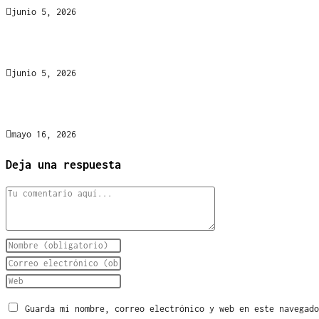
junio 5, 2026
Mehrere Dinge, die Lucky Dreams Casino stärker m
junio 5, 2026
Probé Rainbet Casino en 5 Navegadores Diferentes
mayo 16, 2026
Deja una respuesta
Guarda mi nombre, correo electrónico y web en este navegado