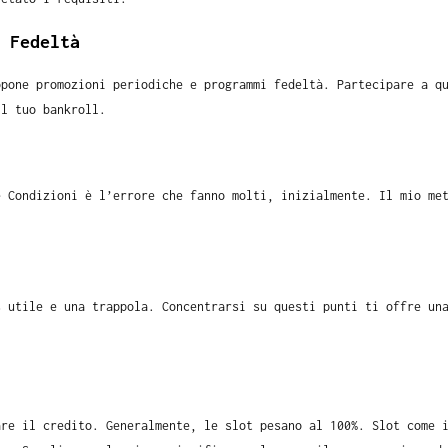
 Fedeltà
opone promozioni periodiche e programmi fedeltà. Partecipare a q
il tuo bankroll.
e Condizioni è l’errore che fanno molti, inizialmente. Il mio me
s utile e una trappola. Concentrarsi su questi punti ti offre un
are il credito. Generalmente, le slot pesano al 100%. Slot come 