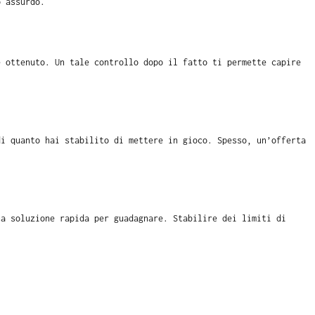
o assurdo.
e ottenuto. Un tale controllo dopo il fatto ti permette capire
di quanto hai stabilito di mettere in gioco. Spesso, un’offerta
na soluzione rapida per guadagnare. Stabilire dei limiti di