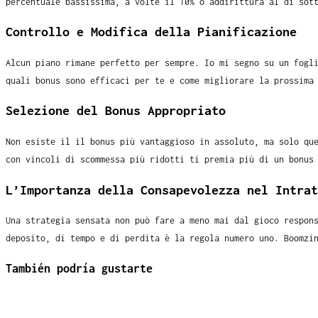
percentuale bassissima, a volte il 10% o addirittura al di sot
Controllo e Modifica della Pianificazione
Alcun piano rimane perfetto per sempre. Io mi segno su un fogl
quali bonus sono efficaci per te e come migliorare la prossima
Selezione del Bonus Appropriato
Non esiste il il bonus più vantaggioso in assoluto, ma solo qu
con vincoli di scommessa più ridotti ti premia più di un bonus
L’Importanza della Consapevolezza nel Intrat
Una strategia sensata non può fare a meno mai dal gioco respon
deposito, di tempo e di perdita è la regola numero uno. Boomzi
También podría gustarte
Transazioni Affidabili e Ritiri Rapidi in Italia