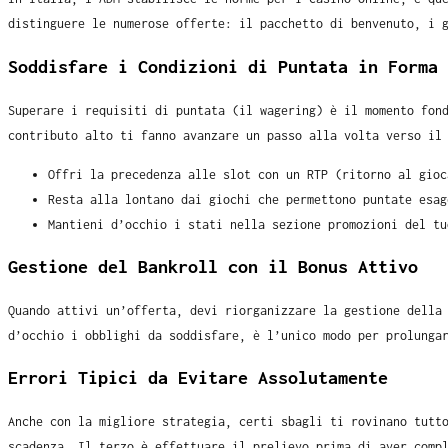
distinguere le numerose offerte: il pacchetto di benvenuto, i 
Soddisfare i Condizioni di Puntata in Forma 
Superare i requisiti di puntata (il wagering) è il momento fon
contributo alto ti fanno avanzare un passo alla volta verso il
Offri la precedenza alle slot con un RTP (ritorno al gioc
Resta alla lontano dai giochi che permettono puntate esag
Mantieni d’occhio i stati nella sezione promozioni del tu
Gestione del Bankroll con il Bonus Attivo
Quando attivi un’offerta, devi riorganizzare la gestione della
d’occhio i obblighi da soddisfare, è l’unico modo per prolunga
Errori Tipici da Evitare Assolutamente
Anche con la migliore strategia, certi sbagli ti rovinano tutt
scadenza. Il terzo è effettuare il prelievo prima di aver comp