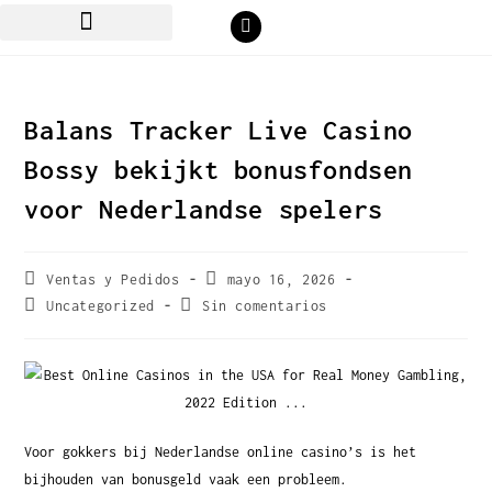
Balans Tracker Live Casino
Bossy bekijkt bonusfondsen
voor Nederlandse spelers
Ventas y Pedidos
mayo 16, 2026
Uncategorized
Sin comentarios
Voor gokkers bij Nederlandse online casino’s is het
bijhouden van bonusgeld vaak een probleem.
casino bossy