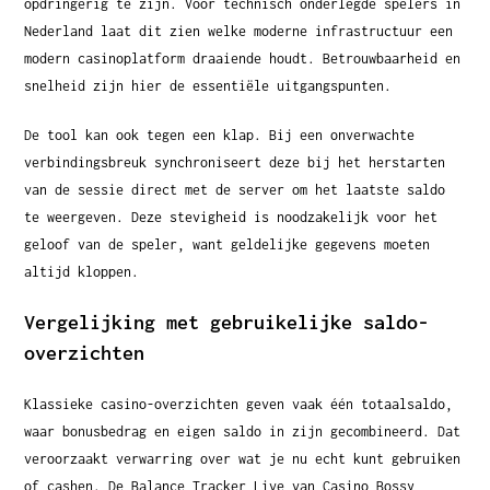
opdringerig te zijn. Voor technisch onderlegde spelers in
Nederland laat dit zien welke moderne infrastructuur een
modern casinoplatform draaiende houdt. Betrouwbaarheid en
snelheid zijn hier de essentiële uitgangspunten.
De tool kan ook tegen een klap. Bij een onverwachte
verbindingsbreuk synchroniseert deze bij het herstarten
van de sessie direct met de server om het laatste saldo
te weergeven. Deze stevigheid is noodzakelijk voor het
geloof van de speler, want geldelijke gegevens moeten
altijd kloppen.
Vergelijking met gebruikelijke saldo-
overzichten
Klassieke casino-overzichten geven vaak één totaalsaldo,
waar bonusbedrag en eigen saldo in zijn gecombineerd. Dat
veroorzaakt verwarring over wat je nu echt kunt gebruiken
of cashen. De Balance Tracker Live van Casino Bossy