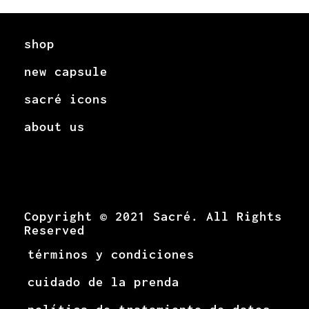
shop
new capsule
sacré icons
about us
Copyright © 2021 Sacré. All Rights
Reserved
términos y condiciones
cuidado de la prenda