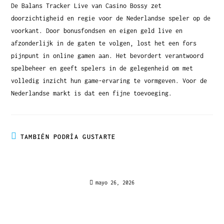
De Balans Tracker Live van Casino Bossy zet
doorzichtigheid en regie voor de Nederlandse speler op de
voorkant. Door bonusfondsen en eigen geld live en
afzonderlijk in de gaten te volgen, lost het een fors
pijnpunt in online gamen aan. Het bevordert verantwoord
spelbeheer en geeft spelers in de gelegenheid om met
volledig inzicht hun game-ervaring te vormgeven. Voor de
Nederlandse markt is dat een fijne toevoeging.
TAMBIÉN PODRÍA GUSTARTE
Spinbara Casino – Genießen Sie rasantes
Gameplay in Belgien
mayo 26, 2026
Sofort drehen und gewinnen mit Hot Slots im