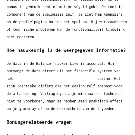
bonus in gebruik hebt of met privégeld gokt. De tool is
component van de spelsessie zelf. Je ziet hem geenszins
op de profielpagina buiten het spel om. Bij werkzaamheden
of technische problemen kan de functionaliteit tijdelijk
niet opereren.
Hoe nauwkeurig is de weergegeven informatie?
De data in de Balance Tracker Live is accuraat. Hij
ontvangt de data direct uit het financiële systeem van
het
https://en.wikipedia.org/wiki/Loot_box
casino. Het
zijn identieke cijfers die het casino zelf toepast voor
de afhandeling. Vertragingen zijn minimaal en technisch
niet te voorkomen, maar ze hebben geen praktisch effect
op je gameplay of op de correctheid van de tegoeden.
Bonusgerelateerde vragen