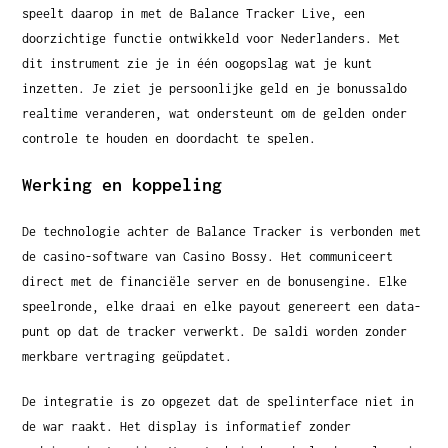
speelt daarop in met de Balance Tracker Live, een
doorzichtige functie ontwikkeld voor Nederlanders. Met
dit instrument zie je in één oogopslag wat je kunt
inzetten. Je ziet je persoonlijke geld en je bonussaldo
realtime veranderen, wat ondersteunt om de gelden onder
controle te houden en doordacht te spelen.
Werking en koppeling
De technologie achter de Balance Tracker is verbonden met
de casino-software van Casino Bossy. Het communiceert
direct met de financiële server en de bonusengine. Elke
speelronde, elke draai en elke payout genereert een data-
punt op dat de tracker verwerkt. De saldi worden zonder
merkbare vertraging geüpdatet.
De integratie is zo opgezet dat de spelinterface niet in
de war raakt. Het display is informatief zonder