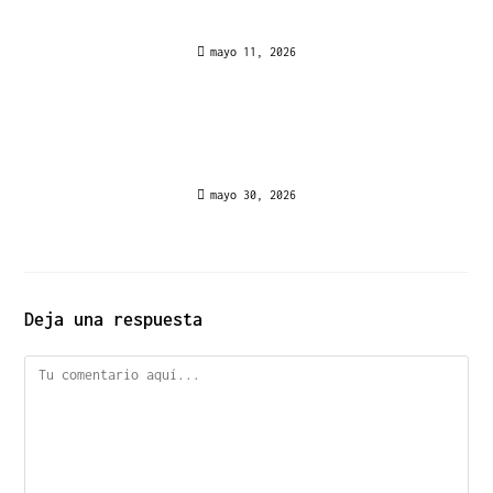
Wonaco Casino in Belgien
mayo 11, 2026
Υποστήριξη Άμεσα με την Βοήθεια Πελατών στο
Betonred Casino στην Ελληνική Αγορά
mayo 30, 2026
Deja una respuesta