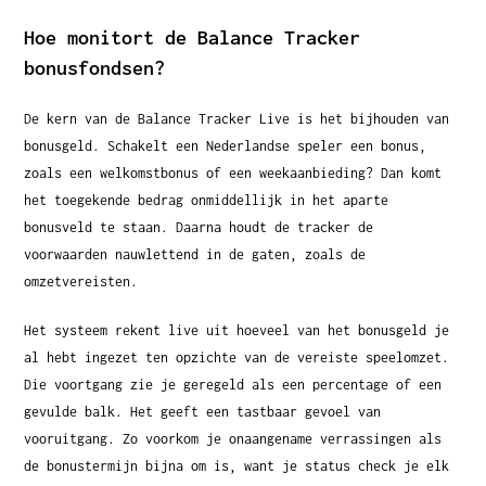
Hoe monitort de Balance Tracker
bonusfondsen?
De kern van de Balance Tracker Live is het bijhouden van
bonusgeld. Schakelt een Nederlandse speler een bonus,
zoals een welkomstbonus of een weekaanbieding? Dan komt
het toegekende bedrag onmiddellijk in het aparte
bonusveld te staan. Daarna houdt de tracker de
voorwaarden nauwlettend in de gaten, zoals de
omzetvereisten.
Het systeem rekent live uit hoeveel van het bonusgeld je
al hebt ingezet ten opzichte van de vereiste speelomzet.
Die voortgang zie je geregeld als een percentage of een
gevulde balk. Het geeft een tastbaar gevoel van
vooruitgang. Zo voorkom je onaangename verrassingen als
de bonustermijn bijna om is, want je status check je elk