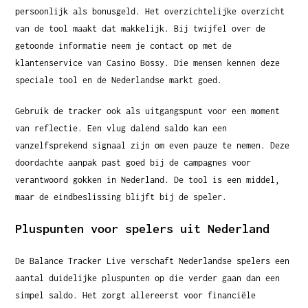
persoonlijk als bonusgeld. Het overzichtelijke overzicht
van de tool maakt dat makkelijk. Bij twijfel over de
getoonde informatie neem je contact op met de
klantenservice van Casino Bossy. Die mensen kennen deze
speciale tool en de Nederlandse markt goed.
Gebruik de tracker ook als uitgangspunt voor een moment
van reflectie. Een vlug dalend saldo kan een
vanzelfsprekend signaal zijn om even pauze te nemen. Deze
doordachte aanpak past goed bij de campagnes voor
verantwoord gokken in Nederland. De tool is een middel,
maar de eindbeslissing blijft bij de speler.
Pluspunten voor spelers uit Nederland
De Balance Tracker Live verschaft Nederlandse spelers een
aantal duidelijke pluspunten op die verder gaan dan een
simpel saldo. Het zorgt allereerst voor financiële