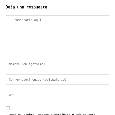
Deja una respuesta
Guarda mi nombre, correo electrónico y web en este