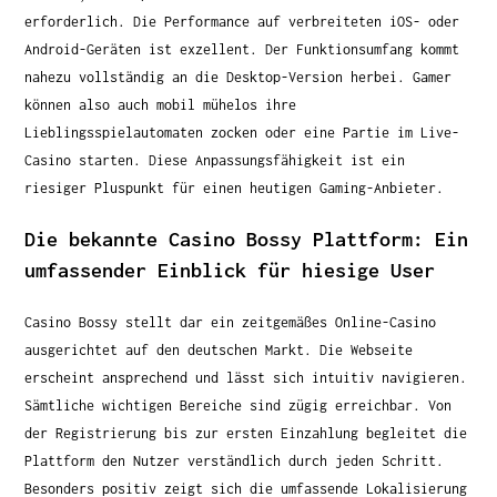
erforderlich. Die Performance auf verbreiteten iOS- oder
Android-Geräten ist exzellent. Der Funktionsumfang kommt
nahezu vollständig an die Desktop-Version herbei. Gamer
können also auch mobil mühelos ihre
Lieblingsspielautomaten zocken oder eine Partie im Live-
Casino starten. Diese Anpassungsfähigkeit ist ein
riesiger Pluspunkt für einen heutigen Gaming-Anbieter.
Die bekannte Casino Bossy Plattform: Ein
umfassender Einblick für hiesige User
Casino Bossy stellt dar ein zeitgemäßes Online-Casino
ausgerichtet auf den deutschen Markt. Die Webseite
erscheint ansprechend und lässt sich intuitiv navigieren.
Sämtliche wichtigen Bereiche sind zügig erreichbar. Von
der Registrierung bis zur ersten Einzahlung begleitet die
Plattform den Nutzer verständlich durch jeden Schritt.
Besonders positiv zeigt sich die umfassende Lokalisierung