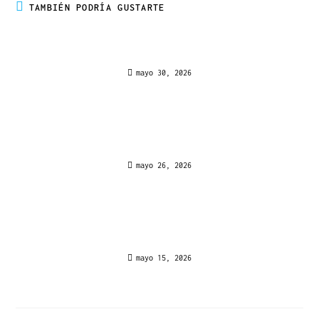
TAMBIÉN PODRÍA GUSTARTE
Assistance Made Easy AllySpin Casino
Accelerates Assistance Access in Canada
mayo 30, 2026
Lotto Casino kombinerer entusiasme, ferdigheter
og sjanser for deltakere i Norge
mayo 26, 2026
Het Spinogrino Casino: Waar Geluk en
Vaardigheid Elkaar Ontmoeten in Nederlandse
mayo 15, 2026