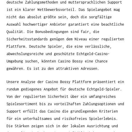
deutsche Zahlungsmethoden und muttersprachlichen Support
ist ein klarer Wettbewerbsvorteil. Das Spielangebot mag
nicht das absolut größte sein, doch die sorgfältige
Auswahl hochwertiger Anbieter garantiert eine beachtliche
Qualität. Die Bonusbedingungen sind fair, die
Sicherheitsstandards genügen dem Niveau einer regulierten
Plattform. Deutsche Spieler, die eine verlässliche,
abwechslungsreiche und geschützte Echtgeld-Casino-
Umgebung suchen, könnten Casino Bossy eine Chance
gewähren. Es ist zu den attraktiven Adressen.
Unsere Analyse der Casino Bossy Plattform präsentiert ein
rundum gediegenes Angebot für deutsche Echtgeld-Spieler.
Von der regulierten Sicherheit über ein umfangreiches
Spielesortiment bis zu vorteilhaften Zahlungsoptionen und
Support erfüllt das Casino die grundlegenden Kriterien
für ein unterhaltsames und risikofreies Spielerlebnis.
Die Stärken zeigen sich in der lokalen Ausrichtung und