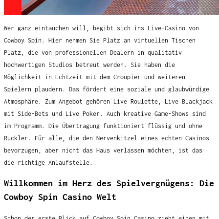
Wer ganz eintauchen will, begibt sich ins Live-Casino von
Cowboy Spin. Hier nehmen Sie Platz an virtuellen Tischen
Platz, die von professionellen Dealern in qualitativ
hochwertigen Studios betreut werden. Sie haben die
Möglichkeit in Echtzeit mit dem Croupier und weiteren
Spielern plaudern. Das fördert eine soziale und glaubwürdige
Atmosphäre. Zum Angebot gehören Live Roulette, Live Blackjack
mit Side-Bets und Live Poker. Auch kreative Game-Shows sind
im Programm. Die Übertragung funktioniert flüssig und ohne
Ruckler. Für alle, die den Nervenkitzel eines echten Casinos
bevorzugen, aber nicht das Haus verlassen möchten, ist das
die richtige Anlaufstelle.
Willkommen im Herz des Spielvergnügens: Die
Cowboy Spin Casino Welt
Schon der erste Blick auf Cowboy Spin Casino zieht einen mit