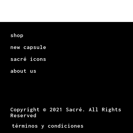
shop
new capsule
sacré icons
about us
Copyright © 2021 Sacré. All Rights
Reserved
términos y condiciones