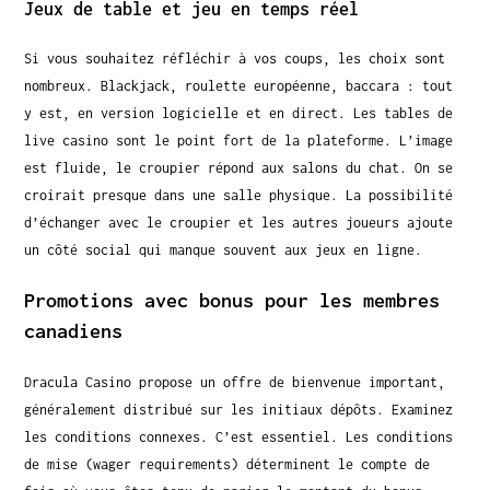
Jeux de table et jeu en temps réel
Si vous souhaitez réfléchir à vos coups, les choix sont
nombreux. Blackjack, roulette européenne, baccara : tout
y est, en version logicielle et en direct. Les tables de
live casino sont le point fort de la plateforme. L’image
est fluide, le croupier répond aux salons du chat. On se
croirait presque dans une salle physique. La possibilité
d’échanger avec le croupier et les autres joueurs ajoute
un côté social qui manque souvent aux jeux en ligne.
Promotions avec bonus pour les membres
canadiens
Dracula Casino propose un offre de bienvenue important,
généralement distribué sur les initiaux dépôts. Examinez
les conditions connexes. C’est essentiel. Les conditions
de mise (wager requirements) déterminent le compte de