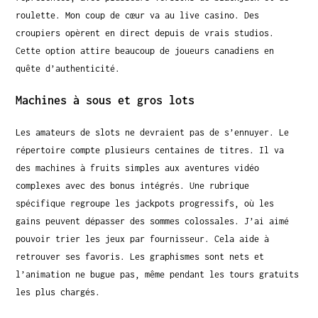
roulette. Mon coup de cœur va au live casino. Des
croupiers opèrent en direct depuis de vrais studios.
Cette option attire beaucoup de joueurs canadiens en
quête d’authenticité.
Machines à sous et gros lots
Les amateurs de slots ne devraient pas de s’ennuyer. Le
répertoire compte plusieurs centaines de titres. Il va
des machines à fruits simples aux aventures vidéo
complexes avec des bonus intégrés. Une rubrique
spécifique regroupe les jackpots progressifs, où les
gains peuvent dépasser des sommes colossales. J’ai aimé
pouvoir trier les jeux par fournisseur. Cela aide à
retrouver ses favoris. Les graphismes sont nets et
l’animation ne bugue pas, même pendant les tours gratuits
les plus chargés.