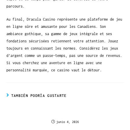
parcours.
Au final, Dracula Casino représente une plateforme de jeu
en ligne sûre et amusante pour les Canadiens. Son
ambiance gothique, sa gamme de jeux intégrale et ses
fondations sécurisées retiennent votre attention. Jouez
toujours en connaissant les normes. Considérez les jeux
d’argent comme un passe-temps, pas une source de revenus.
Si vous cherchez une aventure en ligne avec une
personnalité marquée, ce casino vaut le détour.
TAMBIÉN PODRÍA GUSTARTE
NV Casino to autoryzowane kasyno online dla
entuzjastów z Polski
junio 4, 2026