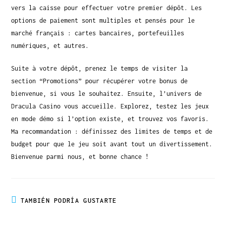
vers la caisse pour effectuer votre premier dépôt. Les
options de paiement sont multiples et pensés pour le
marché français : cartes bancaires, portefeuilles
numériques, et autres.
Suite à votre dépôt, prenez le temps de visiter la
section “Promotions” pour récupérer votre bonus de
bienvenue, si vous le souhaitez. Ensuite, l’univers de
Dracula Casino vous accueille. Explorez, testez les jeux
en mode démo si l’option existe, et trouvez vos favoris.
Ma recommandation : définissez des limites de temps et de
budget pour que le jeu soit avant tout un divertissement.
Bienvenue parmi nous, et bonne chance !
TAMBIÉN PODRÍA GUSTARTE
Organizarea unei Petreceri de Zi cu Pauză