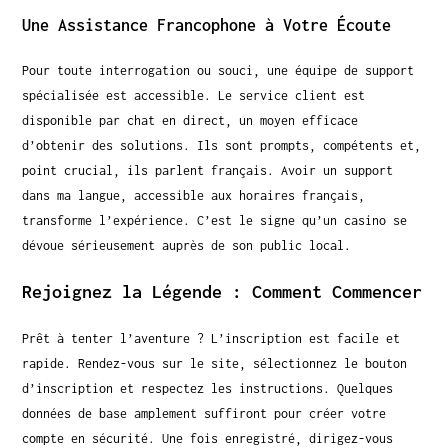
Une Assistance Francophone à Votre Écoute
Pour toute interrogation ou souci, une équipe de support
spécialisée est accessible. Le service client est
disponible par chat en direct, un moyen efficace
d’obtenir des solutions. Ils sont prompts, compétents et,
point crucial, ils parlent français. Avoir un support
dans ma langue, accessible aux horaires français,
transforme l’expérience. C’est le signe qu’un casino se
dévoue sérieusement auprès de son public local.
Rejoignez la Légende : Comment Commencer
Prêt à tenter l’aventure ? L’inscription est facile et
rapide. Rendez-vous sur le site, sélectionnez le bouton
d’inscription et respectez les instructions. Quelques
données de base amplement suffiront pour créer votre
compte en sécurité. Une fois enregistré, dirigez-vous