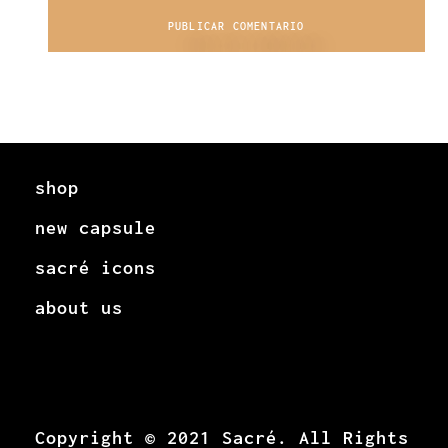
shop
new capsule
sacré icons
about us
Copyright © 2021 Sacré. All Rights