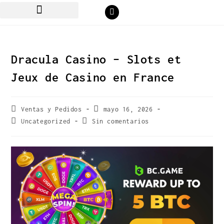
Dracula Casino – Slots et
Jeux de Casino en France
Ventas y Pedidos
mayo 16, 2026
Uncategorized
Sin comentarios