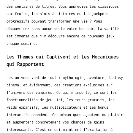
des centaines de titres. Vous appréciez les classiques
aux fruits, les slots à histoires ou les jackpots
progressifs pouvant transformer une vie ? Vous
découvrirez sans aucun doute votre bonheur. La variété
est immense que j’y découvre encore de nouveaux jeux
chaque semaine.
Les Thèmes qui Captivent et les Mécaniques
qui Rapportent
Les univers vont de tout : mythologie, aventure, fantasy,
cinéma, et évidemment, des créations exclusives sur
l’univers des vampires. Ce qui m’importe, ce sont les
fonctionnalités de jeu. Ici, les tours gratuits, les
wilds expansifs, les multiplicateurs et les bonus
interactifs abondent. Ces mécaniques ajoutent du plaisir
et augmentent concrètement vos chances de gains
intéressants. C’est ce qui maintient l’excitation à