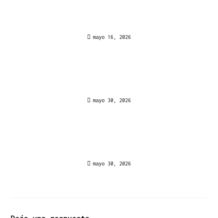
Suomen pelaajille Nonstop-Palkinnoille
Alkuperältään On Goldex Casino
mayo 16, 2026
La Propria Porta d’Accesso alle Emozioni del
Casinò Online in Italia con Spinbara Casino
mayo 30, 2026
Οραματική Υπεροχή στα Οπτικά του Sweet Rush
Bonanza Επαινέθηκε από την Ελλάδα
mayo 30, 2026