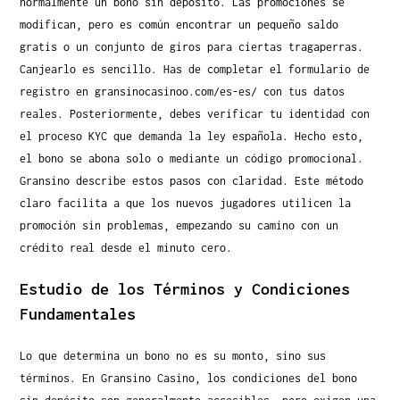
normalmente un bono sin depósito. Las promociones se
modifican, pero es común encontrar un pequeño saldo
gratis o un conjunto de giros para ciertas tragaperras.
Canjearlo es sencillo. Has de completar el formulario de
registro en gransinocasinoo.com/es-es/ con tus datos
reales. Posteriormente, debes verificar tu identidad con
el proceso KYC que demanda la ley española. Hecho esto,
el bono se abona solo o mediante un código promocional.
Gransino describe estos pasos con claridad. Este método
claro facilita a que los nuevos jugadores utilicen la
promoción sin problemas, empezando su camino con un
crédito real desde el minuto cero.
Estudio de los Términos y Condiciones
Fundamentales
Lo que determina un bono no es su monto, sino sus
términos. En Gransino Casino, los condiciones del bono