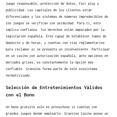
juego responsable, protección de datos, fair play y
publicidad. Los capitales de los clientes están
diferenciados y los sistemas de números impredecibles de
los juegos se verifican con asiduidad. Para ti, esto
implica confianza. Tus derechos están amparados por la
legislación española. Eres capaz de establecer topes de
depósito y de horas, y cuentas con vías reglamentarios
para reclamar si se presenta un inconveniente. Participar
en un casino con autorización española, ante opciones en
mercados grises, es constantemente la opción más
confiable. Gransino forma parte de este ecosistema
normativizado.
Selección de Entretenimientos Válidos
con el Bono
Un bono gratuito solo es provechoso si cuentas con
grandes juegos donde emplearlo. Gransino Casino posee un