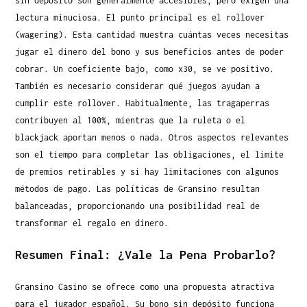
sin depósito son generalmente accesibles, pero exigen una
lectura minuciosa. El punto principal es el rollover
(wagering). Esta cantidad muestra cuántas veces necesitas
jugar el dinero del bono y sus beneficios antes de poder
cobrar. Un coeficiente bajo, como x30, se ve positivo.
También es necesario considerar qué juegos ayudan a
cumplir este rollover. Habitualmente, las tragaperras
contribuyen al 100%, mientras que la ruleta o el
blackjack aportan menos o nada. Otros aspectos relevantes
son el tiempo para completar las obligaciones, el límite
de premios retirables y si hay limitaciones con algunos
métodos de pago. Las políticas de Gransino resultan
balanceadas, proporcionando una posibilidad real de
transformar el regalo en dinero.
Resumen Final: ¿Vale la Pena Probarlo?
Gransino Casino se ofrece como una propuesta atractiva
para el jugador español. Su bono sin depósito funciona