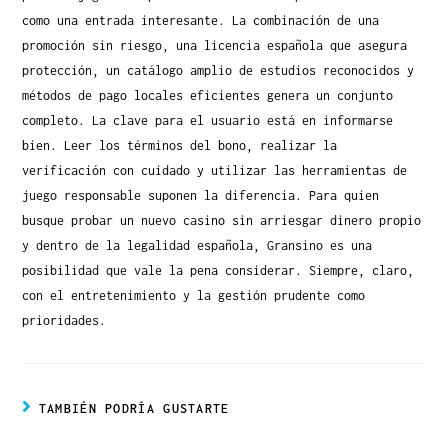
como una entrada interesante. La combinación de una
promoción sin riesgo, una licencia española que asegura
protección, un catálogo amplio de estudios reconocidos y
métodos de pago locales eficientes genera un conjunto
completo. La clave para el usuario está en informarse
bien. Leer los términos del bono, realizar la
verificación con cuidado y utilizar las herramientas de
juego responsable suponen la diferencia. Para quien
busque probar un nuevo casino sin arriesgar dinero propio
y dentro de la legalidad española, Gransino es una
posibilidad que vale la pena considerar. Siempre, claro,
con el entretenimiento y la gestión prudente como
prioridades.
TAMBIÉN PODRÍA GUSTARTE