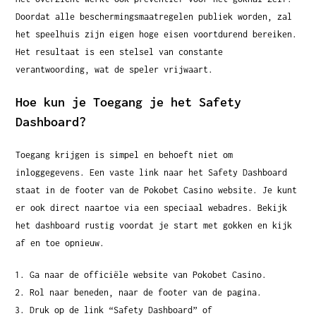
Doordat alle beschermingsmaatregelen publiek worden, zal
het speelhuis zijn eigen hoge eisen voortdurend bereiken.
Het resultaat is een stelsel van constante
verantwoording, wat de speler vrijwaart.
Hoe kun je Toegang je het Safety
Dashboard?
Toegang krijgen is simpel en behoeft niet om
inloggegevens. Een vaste link naar het Safety Dashboard
staat in de footer van de Pokobet Casino website. Je kunt
er ook direct naartoe via een speciaal webadres. Bekijk
het dashboard rustig voordat je start met gokken en kijk
af en toe opnieuw.
Ga naar de officiële website van Pokobet Casino.
Rol naar beneden, naar de footer van de pagina.
Druk op de link “Safety Dashboard” of