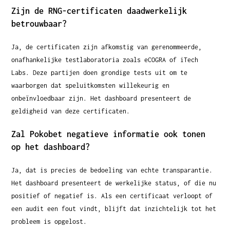
Zijn de RNG-certificaten daadwerkelijk
betrouwbaar?
Ja, de certificaten zijn afkomstig van gerenommeerde,
onafhankelijke testlaboratoria zoals eCOGRA of iTech
Labs. Deze partijen doen grondige tests uit om te
waarborgen dat speluitkomsten willekeurig en
onbeïnvloedbaar zijn. Het dashboard presenteert de
geldigheid van deze certificaten.
Zal Pokobet negatieve informatie ook tonen
op het dashboard?
Ja, dat is precies de bedoeling van echte transparantie.
Het dashboard presenteert de werkelijke status, of die nu
positief of negatief is. Als een certificaat verloopt of
een audit een fout vindt, blijft dat inzichtelijk tot het
probleem is opgelost.