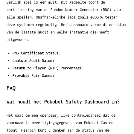
Eerlijk spel is een must. Dit gedeelte toont de
certificering van de Random Number Generator (RNG) voor
alle spellen. Onafhankelijke labs zoals eCOGRA testen
deze systemen regelmatig. Het dashboard vermeldt de datum
van de laatste audit en welke instantie die heeft
uitgevoerd.
RNG Certificaat Status:
Laatste Audit Datum:
Return to Player (RTP) Percentage:
Provably Fair Games:
FAQ
Wat houdt het Pokobet Safety Dashboard in?
Het gaat om een openbaar, live controlepaneel dat de
voornaamste beveiligingsgegevens van Pokobet Casino
toont. Hierbij kunt u denken aan de status van de