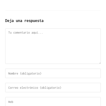
Deja una respuesta