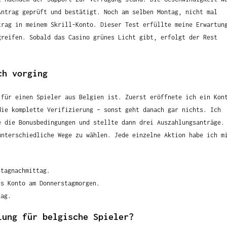
Antrag geprüft und bestätigt. Noch am selben Montag, nicht mal
trag in meinem Skrill-Konto. Dieser Test erfüllte meine Erwartun
greifen. Sobald das Casino grünes Licht gibt, erfolgt der Rest
ch vorging
 für einen Spieler aus Belgien ist. Zuerst eröffnete ich ein Kon
die komplette Verifizierung – sonst geht danach gar nichts. Ich
e die Bonusbedingungen und stellte dann drei Auszahlungsanträge.
unterschiedliche Wege zu wählen. Jede einzelne Aktion habe ich m
stagnachmittag.
es Konto am Donnerstagmorgen.
tag.
lung für belgische Spieler?