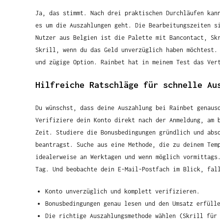
Ja, das stimmt. Nach drei praktischen Durchläufen kan
es um die Auszahlungen geht. Die Bearbeitungszeiten s
Nutzer aus Belgien ist die Palette mit Bancontact, Sk
Skrill, wenn du das Geld unverzüglich haben möchtest.
und zügige Option. Rainbet hat in meinem Test das Ver
Hilfreiche Ratschläge für schnelle Au
Du wünschst, dass deine Auszahlung bei Rainbet genaus
Verifiziere dein Konto direkt nach der Anmeldung, am 
Zeit. Studiere die Bonusbedingungen gründlich und abs
beantragst. Suche aus eine Methode, die zu deinem Tem
idealerweise an Werktagen und wenn möglich vormittags
Tag. Und beobachte dein E-Mail-Postfach im Blick, fal
Konto unverzüglich und komplett verifizieren.
Bonusbedingungen genau lesen und den Umsatz erfüll
Die richtige Auszahlungsmethode wählen (Skrill für