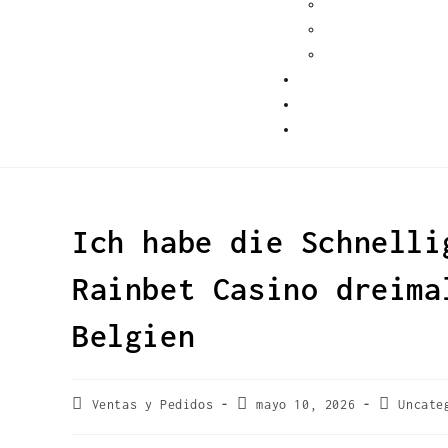
bottoms
tops
dresses
sacré world
about us
cart
Ich habe die Schnelli
Rainbet Casino dreima
Belgien
Ventas y Pedidos
mayo 10, 2026
Uncate