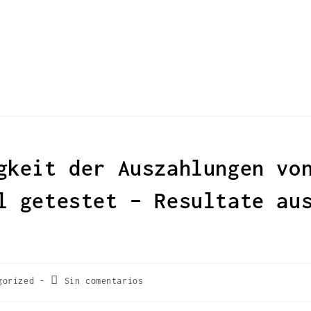
gkeit der Auszahlungen vo
l getestet – Resultate au
gorized
Sin comentarios