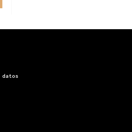
 datos