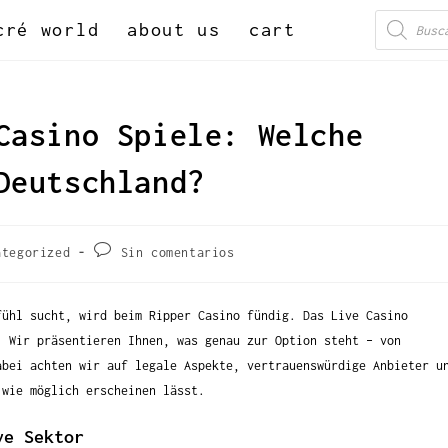
cré world
about us
cart
Casino Spiele: Welche
Deutschland?
ategorized
Sin comentarios
fühl sucht, wird beim Ripper Casino fündig. Das Live Casino
. Wir präsentieren Ihnen, was genau zur Option steht – von
abei achten wir auf legale Aspekte, vertrauenswürdige Anbieter u
 wie möglich erscheinen lässt.
ve Sektor