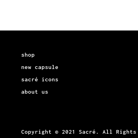
shop
new capsule
sacré icons
about us
Copyright © 2021 Sacré. All Rights