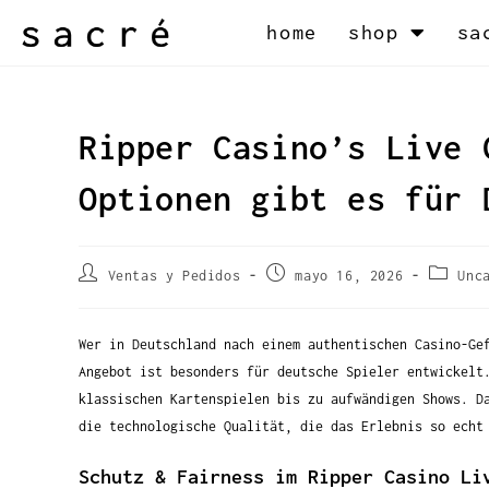
home
shop
sa
Ripper Casino’s Live 
Optionen gibt es für 
Ventas y Pedidos
mayo 16, 2026
Unc
Wer in Deutschland nach einem authentischen Casino-Ge
Angebot ist besonders für deutsche Spieler entwickelt
klassischen Kartenspielen bis zu aufwändigen Shows. D
die technologische Qualität, die das Erlebnis so echt
Schutz & Fairness im Ripper Casino Li