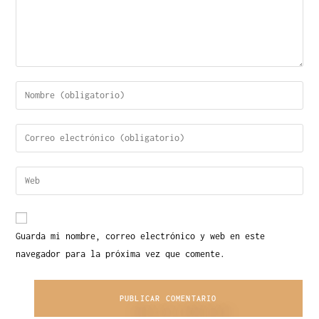
Guarda mi nombre, correo electrónico y web en este
navegador para la próxima vez que comente.