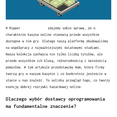
W Ripper
casino ripper
zdajemy sobie sprawę, że o
charakterze kasyna online stanowią przede wszystkim
dostępne w nim gry. Dlatego naszą platformę zbudowaliśmy
na współpracy z najważniejszymi światowymi studiami.
Nasza kolekcja zachwyca nie tylko liczbą tytułów, ale
przede wszystkim ich klasą, różnorodnością i świeżością
pomysłów. W tym artykule przedstawimy Wam, które firmy
tworzą gry w naszym kasynie i co konkretnie jesteście w
stanie u nas znaleźć. To solidny przegląd tego, co tworzy
esencję dobrej rozrywki hazardowej online.
Dlaczego wybór dostawcy oprogramowania
ma fundamentalne znaczenie?