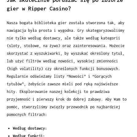
gier w Ripper Casino?
Nasza bogata biblioteka gier została stworzona tak, aby
nawigacja była prosta i wygodna. Gry skategoryzowaliśmy
nie tylko według dostawcy, ale także według kategorii
(sloty, stołowe, na żywo) oraz zainteresowania. Możecie
skorzystać z wyszukiwarki, by wyszukać określony tytuł,
lub użyć filtrów według nowości, wysokiej zmienności
(high volatility) czy określonych funkcji bonusowych.
Regularnie odświeżamy listy “Nowości” i “Gorących
tytułów”, żebyście zawsze mieli pod ręką najświeższe
hity. Eksplorowanie naszej kolekcji to prawdziwa
przyjemność i pierwszy krok do dobrej zabawy. Aby Wam to
pomóc, stworzyliśmy zwięzły przewodnik po najbardziej
pomocnych filtrach:
Według dostawcy:
Według funkcji: