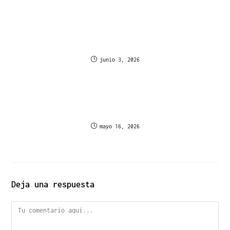
Análisis de la UI de cliente de la portal Mafia
Casino para España
junio 3, 2026
RoyalsTiger Casino – Αληθινή Δράση, Χωρίς
Μάταιες Υποσχέσεις στον Ελλαδικό Χώρο
mayo 16, 2026
Deja una respuesta