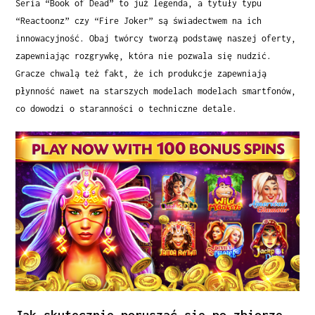
Seria “Book of Dead” to już legenda, a tytuły typu
“Reactoonz” czy “Fire Joker” są świadectwem na ich
innowacyjność. Obaj twórcy tworzą podstawę naszej oferty,
zapewniając rozgrywkę, która nie pozwala się nudzić.
Gracze chwalą też fakt, że ich produkcje zapewniają
płynność nawet na starszych modelach modelach smartfonów,
co dowodzi o staranności o techniczne detale.
Jak skutecznie poruszać się po zbiorze