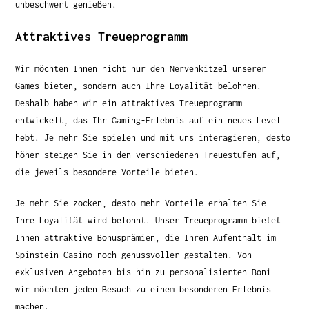
unbeschwert genießen.
Attraktives Treueprogramm
Wir möchten Ihnen nicht nur den Nervenkitzel unserer
Games bieten, sondern auch Ihre Loyalität belohnen.
Deshalb haben wir ein attraktives Treueprogramm
entwickelt, das Ihr Gaming-Erlebnis auf ein neues Level
hebt. Je mehr Sie spielen und mit uns interagieren, desto
höher steigen Sie in den verschiedenen Treuestufen auf,
die jeweils besondere Vorteile bieten.
Je mehr Sie zocken, desto mehr Vorteile erhalten Sie –
Ihre Loyalität wird belohnt. Unser Treueprogramm bietet
Ihnen attraktive Bonusprämien, die Ihren Aufenthalt im
Spinstein Casino noch genussvoller gestalten. Von
exklusiven Angeboten bis hin zu personalisierten Boni –
wir möchten jeden Besuch zu einem besonderen Erlebnis
machen.