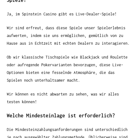
Spiele?
Ja, im Spinstein Casino gibt es Live-Dealer-Spiele!
Wir sind erfreut, dass diese Spiele unser Spielerlebnis
aufwerten, indem sie uns ermöglichen, gemütlich von zu
Hause aus in Echtzeit mit echten Dealern zu interagieren.
Ob wir klassische Tischspiele wie Blackjack und Roulette
oder aufregende Pokervarianten bevorzugen, diese Live-
Optionen bieten eine fesselnde Atmosphäre, die das
Spielen noch unterhaltsamer macht.
Wir können es nicht abwarten zu sehen, was wir alles
testen können!
Welche Mindesteinlage ist erforderlich?
Die Mindesteinzahlungsanforderungen sind unterschiedlich
je nach ausgewählter Zahlungsmethode. Üblicherweise sind