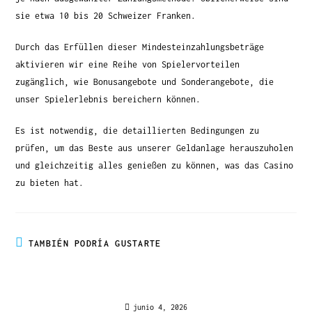
sie etwa 10 bis 20 Schweizer Franken.
Durch das Erfüllen dieser Mindesteinzahlungsbeträge
aktivieren wir eine Reihe von Spielervorteilen
zugänglich, wie Bonusangebote und Sonderangebote, die
unser Spielerlebnis bereichern können.
Es ist notwendig, die detaillierten Bedingungen zu
prüfen, um das Beste aus unserer Geldanlage herauszuholen
und gleichzeitig alles genießen zu können, was das Casino
zu bieten hat.
TAMBIÉN PODRÍA GUSTARTE
Au Rich Royal Casino, chaque pari compte pour
la France.
junio 4, 2026