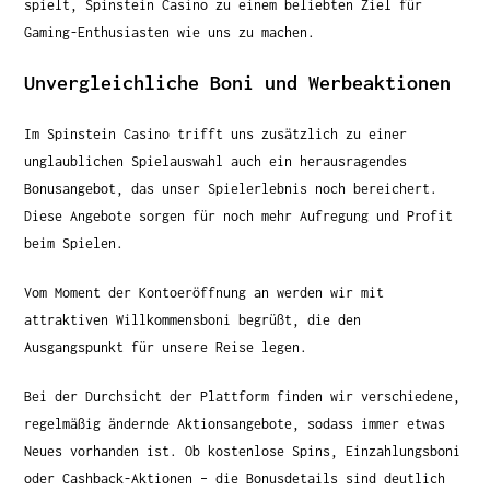
spielt, Spinstein Casino zu einem beliebten Ziel für
Gaming-Enthusiasten wie uns zu machen.
Unvergleichliche Boni und Werbeaktionen
Im Spinstein Casino trifft uns zusätzlich zu einer
unglaublichen Spielauswahl auch ein herausragendes
Bonusangebot, das unser Spielerlebnis noch bereichert.
Diese Angebote sorgen für noch mehr Aufregung und Profit
beim Spielen.
Vom Moment der Kontoeröffnung an werden wir mit
attraktiven Willkommensboni begrüßt, die den
Ausgangspunkt für unsere Reise legen.
Bei der Durchsicht der Plattform finden wir verschiedene,
regelmäßig ändernde Aktionsangebote, sodass immer etwas
Neues vorhanden ist. Ob kostenlose Spins, Einzahlungsboni
oder Cashback-Aktionen – die Bonusdetails sind deutlich