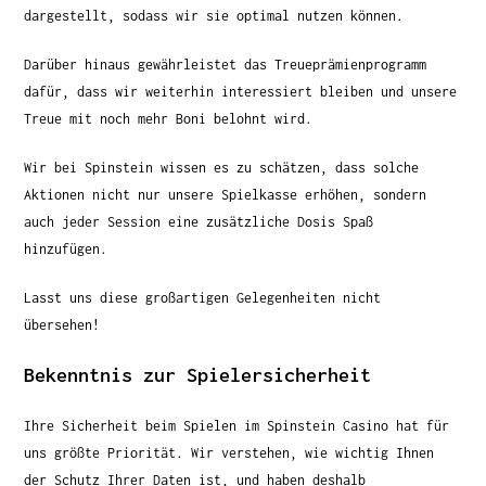
dargestellt, sodass wir sie optimal nutzen können.
Darüber hinaus gewährleistet das Treueprämienprogramm
dafür, dass wir weiterhin interessiert bleiben und unsere
Treue mit noch mehr Boni belohnt wird.
Wir bei Spinstein wissen es zu schätzen, dass solche
Aktionen nicht nur unsere Spielkasse erhöhen, sondern
auch jeder Session eine zusätzliche Dosis Spaß
hinzufügen.
Lasst uns diese großartigen Gelegenheiten nicht
übersehen!
Bekenntnis zur Spielersicherheit
Ihre Sicherheit beim Spielen im Spinstein Casino hat für
uns größte Priorität. Wir verstehen, wie wichtig Ihnen
der Schutz Ihrer Daten ist, und haben deshalb