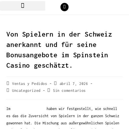
Von Spielern in der Schweiz
anerkannt und für seine
Bonusangebote im Spinstein
Casino geschätzt.
Ventas y Pedidos
abril 7, 2026
Uncategorized
Sin comentarios
Im
casino spinstein
haben wir festgestellt, wie schnell
es das die Zuversicht von Spielern in der ganzen Schweiz
gewonnen hat. Die Mischung aus außergewöhnlichen Spielen