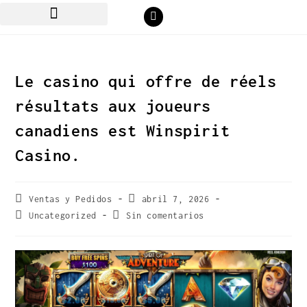
Le casino qui offre de réels
résultats aux joueurs
canadiens est Winspirit
Casino.
Ventas y Pedidos
abril 7, 2026
Uncategorized
Sin comentarios