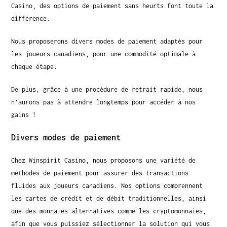
Casino, des options de paiement sans heurts font toute la
différence.
Nous proposerons divers modes de paiement adaptés pour
les joueurs canadiens, pour une commodité optimale à
chaque étape.
De plus, grâce à une procédure de retrait rapide, nous
n’aurons pas à attendre longtemps pour accéder à nos
gains !
Divers modes de paiement
Chez Winspirit Casino, nous proposons une variété de
méthodes de paiement pour assurer des transactions
fluides aux joueurs canadiens. Nos options comprennent
les cartes de crédit et de débit traditionnelles, ainsi
que des monnaies alternatives comme les cryptomonnaies,
afin que vous puissiez sélectionner la solution qui vous