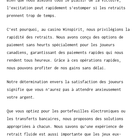
Bien que nous aimions tous le plaisir de la victoire,
l’excitation peut rapidement s’estomper si les retraits
prennent trop de temps.
C’est pourquoi, au casino Winspirit, nous privilégions la
rapidité des retraits. Nous avons conçu des options de
paiement sans heurts spécialement pour les joueurs
canadiens, garantissant des paiements rapides qui nous
rendent tous heureux. Grâce à ces opérations rapides,
nous pouvons profiter de nos gains sans délai.
Notre détermination envers la satisfaction des joueurs
signifie que vous n’aurez pas à attendre anxieusement
votre argent.
Que vous optiez pour les portefeuilles électroniques ou
les transferts bancaires, nous proposons des solutions
appropriées à chacun. Nous savons qu’une expérience de
retrait fluide est aussi importante que les jeux eux-