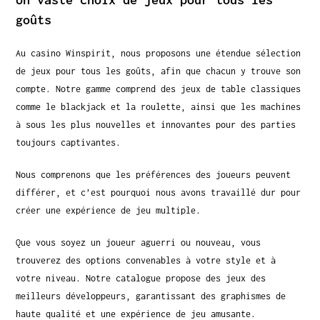
goûts
Au casino Winspirit, nous proposons une étendue sélection
de jeux pour tous les goûts, afin que chacun y trouve son
compte. Notre gamme comprend des jeux de table classiques
comme le blackjack et la roulette, ainsi que les machines
à sous les plus nouvelles et innovantes pour des parties
toujours captivantes.
Nous comprenons que les préférences des joueurs peuvent
différer, et c’est pourquoi nous avons travaillé dur pour
créer une expérience de jeu multiple.
Que vous soyez un joueur aguerri ou nouveau, vous
trouverez des options convenables à votre style et à
votre niveau. Notre catalogue propose des jeux des
meilleurs développeurs, garantissant des graphismes de
haute qualité et une expérience de jeu amusante.