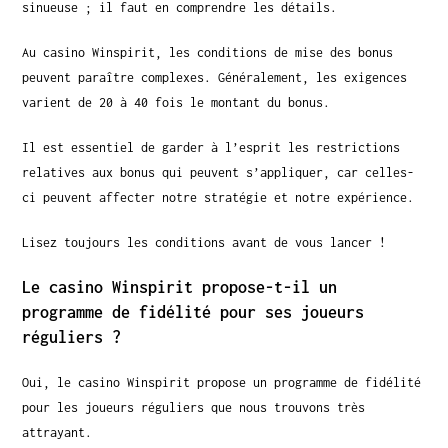
sinueuse ; il faut en comprendre les détails.
Au casino Winspirit, les conditions de mise des bonus
peuvent paraître complexes. Généralement, les exigences
varient de 20 à 40 fois le montant du bonus.
Il est essentiel de garder à l’esprit les restrictions
relatives aux bonus qui peuvent s’appliquer, car celles-
ci peuvent affecter notre stratégie et notre expérience.
Lisez toujours les conditions avant de vous lancer !
Le casino Winspirit propose-t-il un
programme de fidélité pour ses joueurs
réguliers ?
Oui, le casino Winspirit propose un programme de fidélité
pour les joueurs réguliers que nous trouvons très
attrayant.