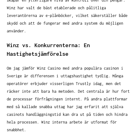
skapar en ytterligare nivå av kontroll över din pengar.
Winz har valt de bäst etablerade och pålitliga
leverantörerna av e-plånböcker, vilket säkerställer både
skydd och att de fungerar med andra system du möjligen
använder.
Winz vs. Konkurrenterna: En
Hastighetsjämförelse
Om jag jämför Winz Casino med andra populära casinon i
Sverige är differensen i uttagshastighet tydlig. Många
operatörer erbjuder visserligen Trustly idag, men det
räcker inte att bara ha metoden. Det centrala är hur fort
de processar förfrågningen internt. På andra plattformar
med så kallade snabba uttag har jag erfarit att själva
casinots handläggningstid kan dra ut på tiden och hindra
hela processen. Winz interna arbete är utformat för
snabbhet.