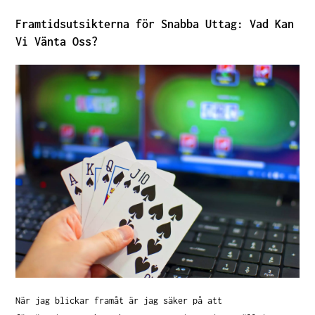
Framtidsutsikterna för Snabba Uttag: Vad Kan
Vi Vänta Oss?
När jag blickar framåt är jag säker på att