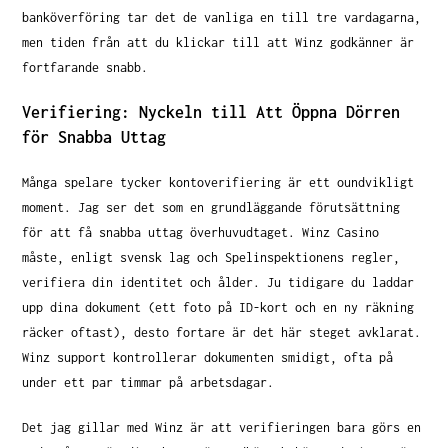
banköverföring tar det de vanliga en till tre vardagarna,
men tiden från att du klickar till att Winz godkänner är
fortfarande snabb.
Verifiering: Nyckeln till Att Öppna Dörren
för Snabba Uttag
Många spelare tycker kontoverifiering är ett oundvikligt
moment. Jag ser det som en grundläggande förutsättning
för att få snabba uttag överhuvudtaget. Winz Casino
måste, enligt svensk lag och Spelinspektionens regler,
verifiera din identitet och ålder. Ju tidigare du laddar
upp dina dokument (ett foto på ID-kort och en ny räkning
räcker oftast), desto fortare är det här steget avklarat.
Winz support kontrollerar dokumenten smidigt, ofta på
under ett par timmar på arbetsdagar.
Det jag gillar med Winz är att verifieringen bara görs en