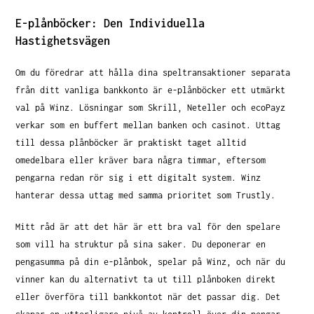
E-plånböcker: Den Individuella
Hastighetsvägen
Om du föredrar att hålla dina speltransaktioner separata
från ditt vanliga bankkonto är e-plånböcker ett utmärkt
val på Winz. Lösningar som Skrill, Neteller och ecoPayz
verkar som en buffert mellan banken och casinot. Uttag
till dessa plånböcker är praktiskt taget alltid
omedelbara eller kräver bara några timmar, eftersom
pengarna redan rör sig i ett digitalt system. Winz
hanterar dessa uttag med samma prioritet som Trustly.
Mitt råd är att det här är ett bra val för den spelare
som vill ha struktur på sina saker. Du deponerar en
pengasumma på din e-plånbok, spelar på Winz, och när du
vinner kan du alternativt ta ut till plånboken direkt
eller överföra till bankkontot när det passar dig. Det