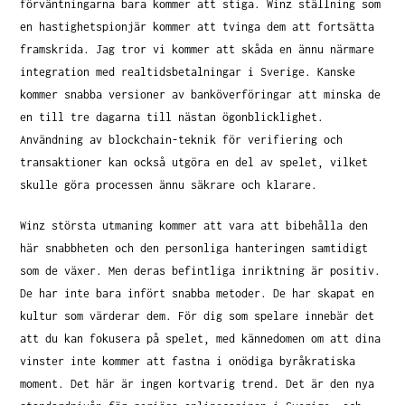
förväntningarna bara kommer att stiga. Winz ställning som
en hastighetspionjär kommer att tvinga dem att fortsätta
framskrida. Jag tror vi kommer att skåda en ännu närmare
integration med realtidsbetalningar i Sverige. Kanske
kommer snabba versioner av banköverföringar att minska de
en till tre dagarna till nästan ögonblicklighet.
Användning av blockchain-teknik för verifiering och
transaktioner kan också utgöra en del av spelet, vilket
skulle göra processen ännu säkrare och klarare.
Winz största utmaning kommer att vara att bibehålla den
här snabbheten och den personliga hanteringen samtidigt
som de växer. Men deras befintliga inriktning är positiv.
De har inte bara infört snabba metoder. De har skapat en
kultur som värderar dem. För dig som spelare innebär det
att du kan fokusera på spelet, med kännedomen om att dina
vinster inte kommer att fastna i onödiga byråkratiska
moment. Det här är ingen kortvarig trend. Det är den nya