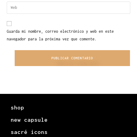
Guarda mi nombre, correo electrónico y web en este
navegador para la próxima vez que comente.
shop
new capsule
sacré icons