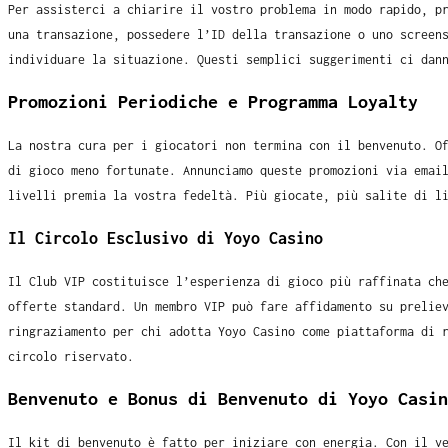
Per assisterci a chiarire il vostro problema in modo rapido, p
una transazione, possedere l’ID della transazione o uno screen
individuare la situazione. Questi semplici suggerimenti ci dan
Promozioni Periodiche e Programma Loyalty
La nostra cura per i giocatori non termina con il benvenuto. O
di gioco meno fortunate. Annunciamo queste promozioni via emai
livelli premia la vostra fedeltà. Più giocate, più salite di l
Il Circolo Esclusivo di Yoyo Casino
Il Club VIP costituisce l’esperienza di gioco più raffinata ch
offerte standard. Un membro VIP può fare affidamento su prelie
ringraziamento per chi adotta Yoyo Casino come piattaforma di 
circolo riservato.
Benvenuto e Bonus di Benvenuto di Yoyo Casin
Il kit di benvenuto è fatto per iniziare con energia. Con il v