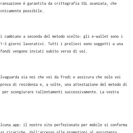
transazione è garantita da crittografia SSL avanzata, che
ecnicamente possibile.
pi cambiano a seconda del metodo scelto: gli e-wallet sono i
 1-3 giorni lavorativi. Tutti i prelievi sono soggetti a una
 fondi vengono inviati subito verso di voi.
alvaguarda sia noi che voi da frodi e assicura che solo voi
 prova di residenza e, a volte, una attestazione del metodo di
, per scongiurare rallentamenti successivamente. La vostra
alcuna app: il nostro sito perfezionato per mobile si conforma
 ai ricariche, dall’accesso alle promozioni al assistenza,