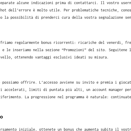
reparate alcune indicazioni prima di contattarci. Il vostro user
shot dell’errore è molto utile. Per problematiche tecniche, cono
no la possibilità di prenderci cura della vostra segnalazione se
ffriamo regolarmente bonus ricorrenti: ricariche del venerdì, fr
l e le inseriamo nella sezione “Promozioni” del sito. Seguitene 
ivello, ottenendo vantaggi esclusivi ideati su misura.
e possiamo offrire. L’accesso avviene su invito e premia i gioca
vi accelerati, limiti di puntata più alti, un account manager pe
riferimento. La progressione nel programma è naturale: continuat
o
ersamento iniziale, ottenete un bonus che aumenta subito il vost