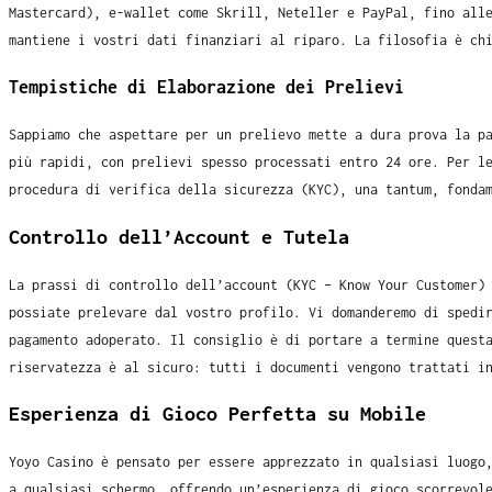
Mastercard), e-wallet come Skrill, Neteller e PayPal, fino all
mantiene i vostri dati finanziari al riparo. La filosofia è ch
Tempistiche di Elaborazione dei Prelievi
Sappiamo che aspettare per un prelievo mette a dura prova la p
più rapidi, con prelievi spesso processati entro 24 ore. Per l
procedura di verifica della sicurezza (KYC), una tantum, fonda
Controllo dell’Account e Tutela
La prassi di controllo dell’account (KYC – Know Your Customer)
possiate prelevare dal vostro profilo. Vi domanderemo di spedi
pagamento adoperato. Il consiglio è di portare a termine quest
riservatezza è al sicuro: tutti i documenti vengono trattati i
Esperienza di Gioco Perfetta su Mobile
Yoyo Casino è pensato per essere apprezzato in qualsiasi luogo
a qualsiasi schermo, offrendo un’esperienza di gioco scorrevol