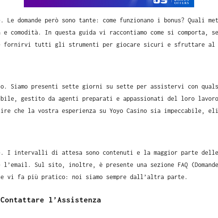
e. Le domande però sono tante: come funzionano i bonus? Quali me
a e comodità. In questa guida vi raccontiamo come si comporta, s
è fornirvi tutti gli strumenti per giocare sicuri e sfruttare al
io. Siamo presenti sette giorni su sette per assistervi con qual
ibile, gestito da agenti preparati e appassionati del loro lavor
tire che la vostra esperienza su Yoyo Casino sia impeccabile, el
e. I intervalli di attesa sono contenuti e la maggior parte dell
e l’email. Sul sito, inoltre, è presente una sezione FAQ (Domand
he vi fa più pratico: noi siamo sempre dall’altra parte.
 Contattare l’Assistenza