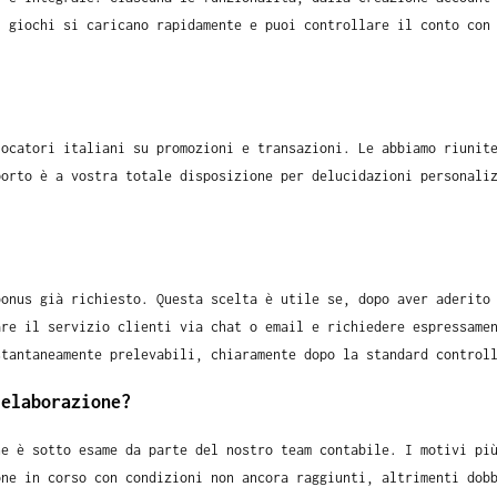
i giochi si caricano rapidamente e puoi controllare il conto con
iocatori italiani su promozioni e transazioni. Le abbiamo riunit
porto è a vostra totale disposizione per delucidazioni personali
bonus già richiesto. Questa scelta è utile se, dopo aver aderito
are il servizio clienti via chat o email e richiedere espressame
stantaneamente prelevabili, chiaramente dopo la standard control
 elaborazione?
he è sotto esame da parte del nostro team contabile. I motivi pi
one in corso con condizioni non ancora raggiunti, altrimenti dob