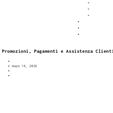
bottoms
tops
dresses
sacré world
about us
cart
Promozioni, Pagamenti e Assistenza Client
Ventas y Pedidos
mayo 16, 2026
Uncategorized
Sin comentarios