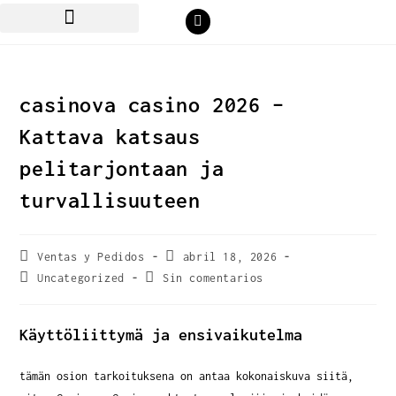
casinova casino 2026 –
Kattava katsaus
pelitarjontaan ja
turvallisuuteen
Ventas y Pedidos
abril 18, 2026
Uncategorized
Sin comentarios
Käyttöliittymä ja ensivaikutelma
tämän osion tarkoituksena on antaa kokonaiskuva siitä,