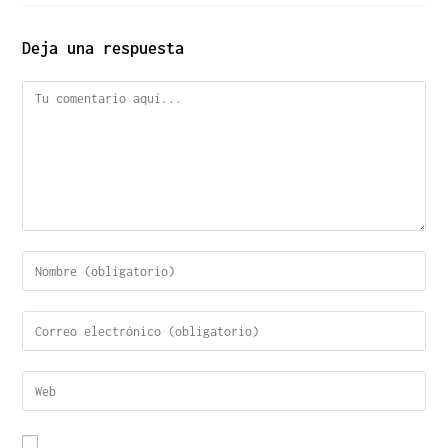
Deja una respuesta