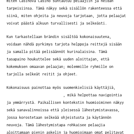
miten Casinova Casino suhtautuu pelaajiin ja heidän
tarpeisiinsa. Tämä näkyy sekä sisällön rakenteessa että
siinä, miten ohjeita ja neuvoja tarjotaan, jotta pelaajat
voivat päästä alkuun turvallisesti ja selkeästi.
Kun tarkastellaan brändin sisältöä kokonaisuutena,
voidaan nähdä pyrkimys tarjota helppoja reittejä sisään
ja samalla pitää pelisäännöt kurinalaisina. Tämä
tasapaino houkuttelee sekä uuden aloittajan, että
kokemuksen omaavan pelaajan; molemmille ryhmille on
tarjolla selkeät reitit ja ohjeet.
Kokonaisuus painottaa myös suomenkielisiä käyttäjiä,
https://casinova-kasino.fi/
, mikä helpottaa navigointia
ja ymmärrystä. Paikallisen kontekstin huomioiminen näkyy
sekä sanavalinnoissa että yleisessä lähestymistavassa,
jossa korostetaan selkeää ohjeistusta ja käytännön
neuvoja. Tämä lähestymistapa rohkaisee pelaajia
aloittamaan pienin askelin ja huomioimaan omat pelitavat