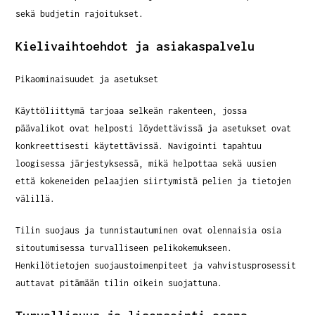
sekä budjetin rajoitukset.
Kielivaihtoehdot ja asiakaspalvelu
Pikaominaisuudet ja asetukset
Käyttöliittymä tarjoaa selkeän rakenteen, jossa
päävalikot ovat helposti löydettävissä ja asetukset ovat
konkreettisesti käytettävissä. Navigointi tapahtuu
loogisessa järjestyksessä, mikä helpottaa sekä uusien
että kokeneiden pelaajien siirtymistä pelien ja tietojen
välillä.
Tilin suojaus ja tunnistautuminen ovat olennaisia osia
sitoutumisessa turvalliseen pelikokemukseen.
Henkilötietojen suojaustoimenpiteet ja vahvistusprosessit
auttavat pitämään tilin oikein suojattuna.