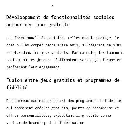
for slots casino bonus
.
Développement de fonctionnalités sociales
autour des jeux gratuits
Les fonctionnalités sociales, telles que le partage, le
chat ou les compétitions entre amis, s’intègrent de plus
en plus dans les jeux gratuits. Par exemple, les tournois
sociaux où les joueurs s’affrontent sans enjeu financier
renforcent leur engagement.
Fusion entre jeux gratuits et programmes de
fidélité
De nombreux casinos proposent des programmes de fidélité
qui combinent crédits gratuits, points de récompense et
offres personnalisées, exploitant la gratuité comme
vecteur de branding et de fidélisation.