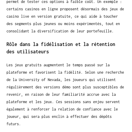
permet de tester ces options à faible coût. Un exemple :
certains casinos en ligne proposent désormais des jeux de
casino live en version gratuite, ce qui aide à toucher
des segments plus jeunes ou moins expérimentés, tout en
consolidant la diversification de leur portefeuille.
Rôle dans la fidélisation et la rétention
des utilisateurs
Les jeux gratuits augmentent le temps passé sur la
plateforme et favorisent la fidélité. Selon une recherche
de la University of Nevada, les joueurs qui utilisent
régulièrement des versions démo sont plus susceptibles de
revenir, en raison de leur familiarité accrue avec la
plateforme et les jeux. Ces sessions sans enjeu servent
également à renforcer la relation de confiance avec le
joueur, qui sera plus enclin à effectuer des dépôts
futurs.