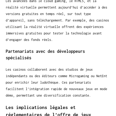
Les avancées dans le cloud gaming, le HTML5, et la
réalité virtuelle permettent aujourd’hui d’accéder à des
versions gratuites en temps réel, sur tout type
d’appareil, sans téléchargement. Par exemple, des casinos
utilisant la réalité virtuelle offrent des expériences
immersives gratuites pour tester la technologie avant
d’engager des fonds réels.
Partenariats avec des développeurs
spécialisés
Les casinos collaborent avec des studios de jeux
indépendants ou des éditeurs comme Microgaming ou NetEnt
pour enrichir leur ludothèque. Ces partenariats
facilitent l’intégration rapide de nouveaux jeux en mode
démo, permettant une diversification constante.
Les implications légales et
réglementaires de l’offre de jeux