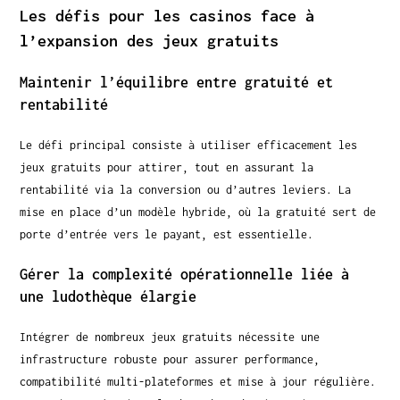
Les défis pour les casinos face à
l’expansion des jeux gratuits
Maintenir l’équilibre entre gratuité et
rentabilité
Le défi principal consiste à utiliser efficacement les
jeux gratuits pour attirer, tout en assurant la
rentabilité via la conversion ou d’autres leviers. La
mise en place d’un modèle hybride, où la gratuité sert de
porte d’entrée vers le payant, est essentielle.
Gérer la complexité opérationnelle liée à
une ludothèque élargie
Intégrer de nombreux jeux gratuits nécessite une
infrastructure robuste pour assurer performance,
compatibilité multi-plateformes et mise à jour régulière.