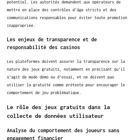
potentiel. Les autorités demandent aux opérateurs de
mettre en place des contrôles d’âge stricts et des
communications responsables pour éviter toute promotion
inappropriée.
Les enjeux de transparence et de
responsabilité des casinos
Les plateformes doivent assurer la transparence sur la
nature des jeux gratuits, notamment en précisant qu’il
s’agit de mode démo ou d’essai, et ne doivent pas
utiliser la gratuité comme prétexte pour encourager le
comportement de jeu problématique.
Le rôle des jeux gratuits dans la
collecte de données utilisateur
Analyse du comportement des joueurs sans
engagement financier