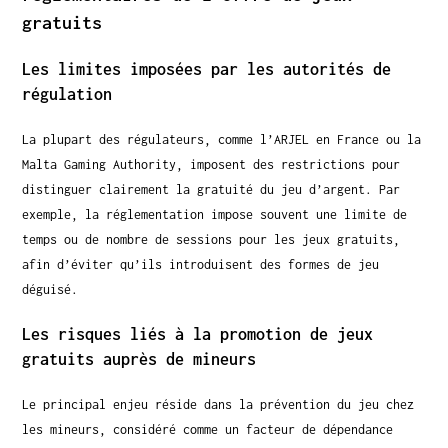
gratuits
Les limites imposées par les autorités de
régulation
La plupart des régulateurs, comme l’ARJEL en France ou la
Malta Gaming Authority, imposent des restrictions pour
distinguer clairement la gratuité du jeu d’argent. Par
exemple, la réglementation impose souvent une limite de
temps ou de nombre de sessions pour les jeux gratuits,
afin d’éviter qu’ils introduisent des formes de jeu
déguisé.
Les risques liés à la promotion de jeux
gratuits auprès de mineurs
Le principal enjeu réside dans la prévention du jeu chez
les mineurs, considéré comme un facteur de dépendance