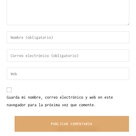
Guarda mi nombre, correo electrónico y web en este
navegador para la próxima vez que comente.