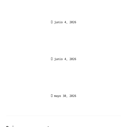
Join and Play Live at DudeSpin Casino for
Canadian Players
junio 4, 2026
Fatigué des transactions lents ? Spinsy Casino
propose des paiements immédiats au Canada.
junio 4, 2026
Programma Affiliazione Jet4Bet Casino Guida per
Affiliati Italiani
mayo 30, 2026