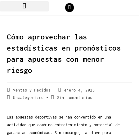
Cómo aprovechar las
estadísticas en pronósticos
para apuestas con menor
riesgo
Ventas y Pedidos
enero 4, 2026
Uncategorized
Sin comentarios
Las apuestas deportivas se han convertido en una
actividad que combina entretenimiento y potencial de
ganancias económicas. Sin embargo, la clave para