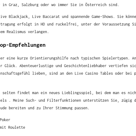
r in Graz, Salzburg oder wo immer Sie in Österreich sind.
Live Blackjack, Live Baccarat und spannende Game-Shows. Sie könn
rtragung erfolgt in HD und ruckelfrei, unter der Voraussetzung S
tem Realismus verlangen.
op-Empfehlungen
ier eine kurze Orientierungshilfe nach typischen Spielertypen. A
hr Glück. Abenteuerlustige und Geschichtenliebhaber vertiefen si
inschaftsgefühl lieben, sind an den Live Casino Tables oder bei 
t selten findet man ein neues Lieblingsspiel, bei dem man es nic
iels . Meine Such- und Filterfunktionen unterstützen Sie, zügig 
eude bereiten und zu Ihrer Stimmung passen.
Poker
mit Roulette