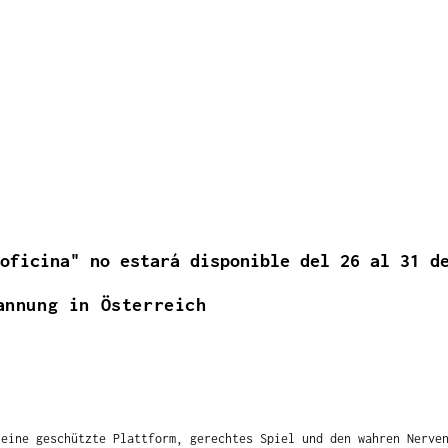
oficina" no estará disponible del 26 al 31 d
annung in Österreich
 eine geschützte Plattform, gerechtes Spiel und den wahren Nerve