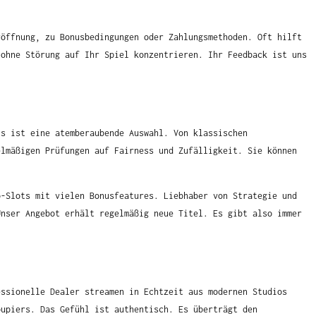
röffnung, zu Bonusbedingungen oder Zahlungsmethoden. Oft hilft
 ohne Störung auf Ihr Spiel konzentrieren. Ihr Feedback ist uns
is ist eine atemberaubende Auswahl. Von klassischen
elmäßigen Prüfungen auf Fairness und Zufälligkeit. Sie können
o-Slots mit vielen Bonusfeatures. Liebhaber von Strategie und
Unser Angebot erhält regelmäßig neue Titel. Es gibt also immer
essionelle Dealer streamen in Echtzeit aus modernen Studios
oupiers. Das Gefühl ist authentisch. Es überträgt den