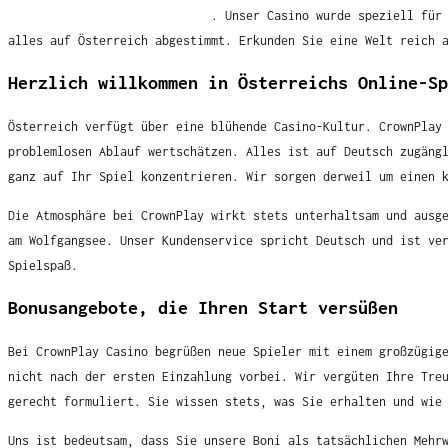
entrada:
https://ccrownplay.com/de-at/
. Unser Casino wurde speziell für
alles auf Österreich abgestimmt. Erkunden Sie eine Welt reich 
Herzlich willkommen in Österreichs Online-Sp
Österreich verfügt über eine blühende Casino-Kultur. CrownPlay
problemlosen Ablauf wertschätzen. Alles ist auf Deutsch zugäng
ganz auf Ihr Spiel konzentrieren. Wir sorgen derweil um einen 
Die Atmosphäre bei CrownPlay wirkt stets unterhaltsam und ausg
am Wolfgangsee. Unser Kundenservice spricht Deutsch und ist ve
Spielspaß.
Bonusangebote, die Ihren Start versüßen
Bei CrownPlay Casino begrüßen neue Spieler mit einem großzügig
nicht nach der ersten Einzahlung vorbei. Wir vergüten Ihre Tre
gerecht formuliert. Sie wissen stets, was Sie erhalten und wie
Uns ist bedeutsam, dass Sie unsere Boni als tatsächlichen Mehr