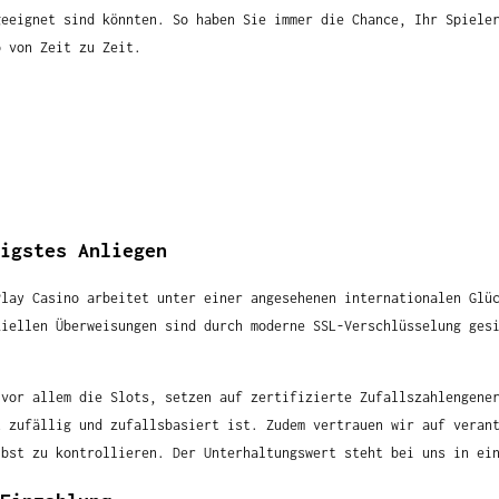
geeignet sind könnten. So haben Sie immer die Chance, Ihr Spiele
o von Zeit zu Zeit.
igstes Anliegen
Play Casino arbeitet unter einer angesehenen internationalen Glü
ziellen Überweisungen sind durch moderne SSL-Verschlüsselung ges
.
 vor allem die Slots, setzen auf zertifizierte Zufallszahlengene
t zufällig und zufallsbasiert ist. Zudem vertrauen wir auf veran
lbst zu kontrollieren. Der Unterhaltungswert steht bei uns in ei