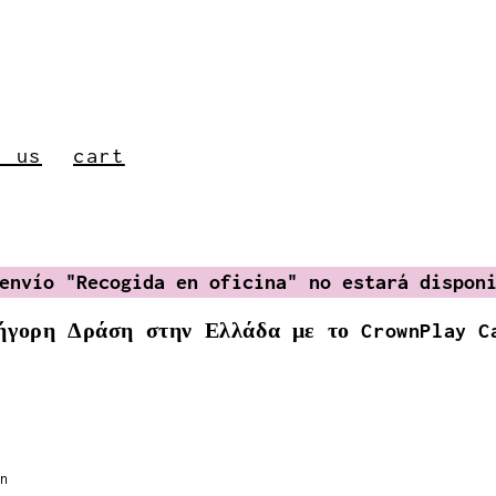
t us
cart
envío "Recogida en oficina" no estará dispon
ήγορη Δράση στην Ελλάδα με το CrownPlay C