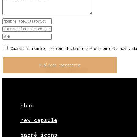
Introduce
tu
Introduce
nombre
tu
Introduce
o
dirección
la
Guarda mi nombre, correo electrónico y web en este navegado
nombre
de
URL
de
correo
de
usuario
electrónico
tu
para
para
web
comentar
comentar
(opcional)
shop
new capsule
sacré icons