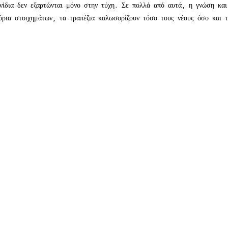
νίδια δεν εξαρτώνται μόνο στην τύχη. Σε πολλά από αυτά, η γνώση και
όρια στοιχημάτων, τα τραπέζια καλωσορίζουν τόσο τους νέους όσο και τ
ase in Poland
asino in Australia
Imreoirí Éireannacha