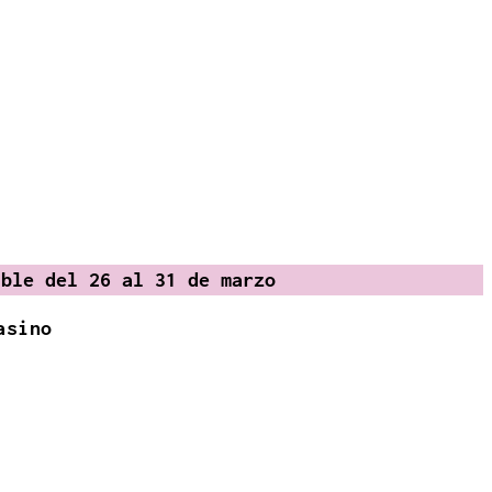
ible del 26 al 31 de marzo
asino