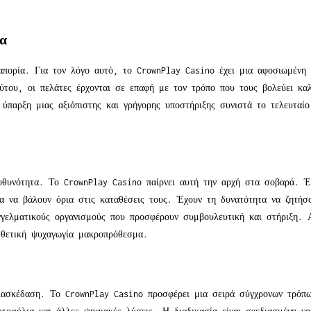
α
απορία. Για τον λόγο αυτό, το CrownPlay Casino έχει μια αφοσιωμένη 
του, οι πελάτες έρχονται σε επαφή με τον τρόπο που τους βολεύει καλ
ύπαρξη μιας αξιόπιστης και γρήγορης υποστήριξης συνιστά το τελευταίο
ευθυνότητα. Το CrownPlay Casino παίρνει αυτή την αρχή στα σοβαρά. Έ
ία να βάλουν όρια στις καταθέσεις τους. Έχουν τη δυνατότητα να ζητήσ
γελματικούς οργανισμούς που προσφέρουν συμβουλευτική και στήριξη. Α
ι θετική ψυχαγωγία μακροπρόθεσμα.
η διασκέδαση. Το CrownPlay Casino προσφέρει μια σειρά σύγχρονων τρό