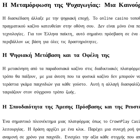
Η Μεταμόρφωση της Ψυχαγωγίας: Μια Καινούρι
Η διασκέδαση άλλαξε με την ψηφιακή εποχή. Το online casino τοποθε
πραγματικού καζίνο κατευθείαν στην οθόνη σου. Δεν είναι μόνο ένα πα
τεχνολογίες. Για τον Έλληνα παίκτη, αυτό σημαίνει πρόσβαση σε ένα 
περιβάλλον ως βάση για όλες τις δραστηριότητες.
Η Ψηφιακή Μετάβαση και τα Οφέλη της
Η μετακίνηση από τα παραδοσιακά καζίνο στις διαδικτυακές πλατφόρμες
τρόπο θα παίξουν, με μια άνεση που τα φυσικά καζίνο δεν μπορούν ν
τεράστια γκάμα παιχνιδιών για κάθε γούστο. Αυτή η αλλαγή διασφαλίζ
ταιριάζουν στον σύγχρονο τρόπο ζωής.
Η Σπουδαιότητα της Άμεσης Πρόσβασης και της Ρευστ
Ένα σημαντικό πλεονέκτημα μιας πλατφόρμας όπως το CrownPlay Casin
λειτουργίας. Η δράση αρχίζει με ένα κλικ. Παρέχει μια συνεχή ροή 
αναμονή σε χρόνο για παιχνίδι. Ενισχύει την αξία κάθε στιγμής που 