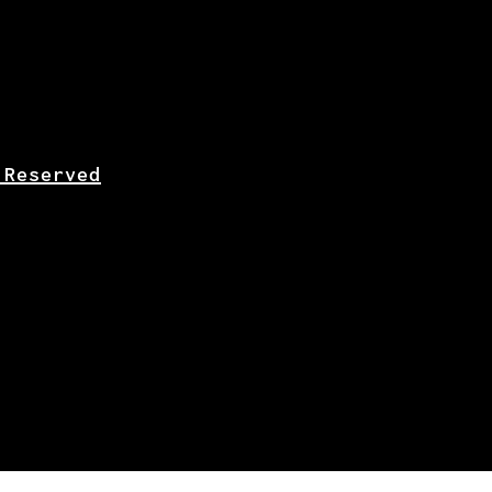
 Reserved