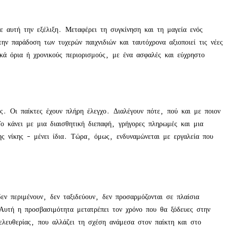
 αυτή την εξέλιξη. Μεταφέρει τη συγκίνηση και τη μαγεία ενός
ην παράδοση των τυχερών παιχνιδιών και ταυτόχρονα αξιοποιεί τις νέες
κά όρια ή χρονικούς περιορισμούς, με ένα ασφαλές και εύχρηστο
ας. Οι παίκτες έχουν πλήρη έλεγχο. Διαλέγουν πότε, πού και με ποιον
ο κάνει με μια διαισθητική διεπαφή, γρήγορες πληρωμές και μια
ης νίκης – μένει ίδια. Τώρα, όμως, ενδυναμώνεται με εργαλεία που
ν περιμένουν, δεν ταξιδεύουν, δεν προσαρμόζονται σε πλαίσια
 Αυτή η προσβασιμότητα μετατρέπει τον χρόνο που θα ξόδευες στην
 ελευθερίας, που αλλάζει τη σχέση ανάμεσα στον παίκτη και στο