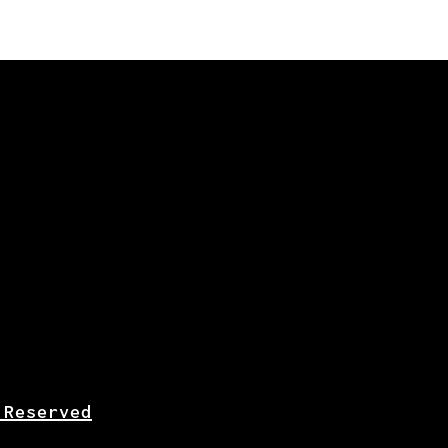
 Reserved