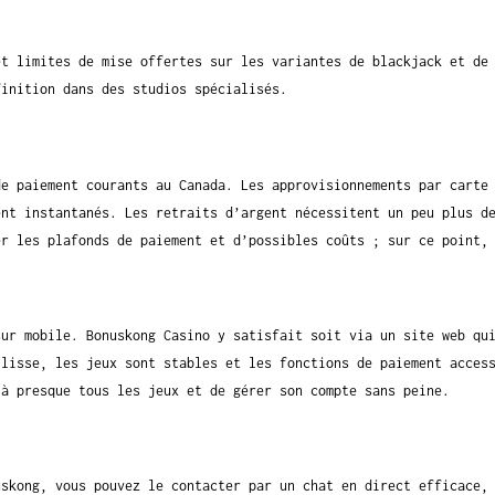
et limites de mise offertes sur les variantes de blackjack et de
finition dans des studios spécialisés.
de paiement courants au Canada. Les approvisionnements par carte
ent instantanés. Les retraits d’argent nécessitent un peu plus d
er les plafonds de paiement et d’possibles coûts ; sur ce point,
sur mobile. Bonuskong Casino y satisfait soit via un site web qu
 lisse, les jeux sont stables et les fonctions de paiement acces
 à presque tous les jeux et de gérer son compte sans peine.
uskong, vous pouvez le contacter par un chat en direct efficace,