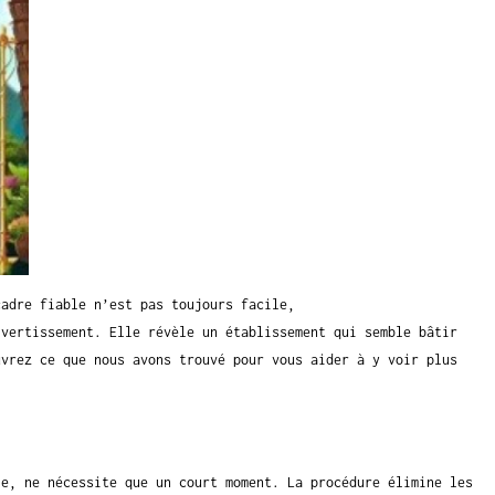
cadre fiable n’est pas toujours facile,
ivertissement. Elle révèle un établissement qui semble bâtir
uvrez ce que nous avons trouvé pour vous aider à y voir plus
le, ne nécessite que un court moment. La procédure élimine les