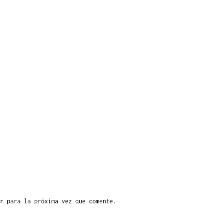
hspiele und weitere Optionen in Österreich
ino zusätzliche Vorteile bekommen?
r para la próxima vez que comente.