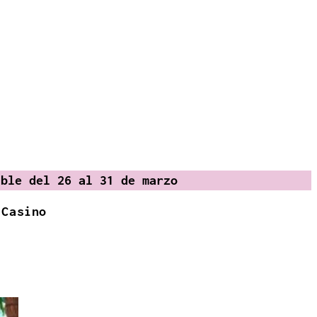
ible del 26 al 31 de marzo
 Casino