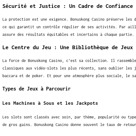
Sécurité et Justice : Un Cadre de Confiance
La protection est une exigence. Bonuskong Casino préserve les 
ce qui garantit un contrôle régulier de ses activités. Par ail
assure des résultats équitables et incertains à chaque partie.
Le Centre du Jeu : Une Bibliothèque de Jeux 
La force de Bonuskong Casino, c’est sa collection. Il rassembl
classiques aux vidéo-slots les plus récents, sans oublier les 
baccara et de poker. Et pour une atmosphère plus sociale, le s
Types de Jeux à Parcourir
Les Machines à Sous et les Jackpots
Les slots sont classés avec soin, par thème, popularité ou typ
de gros gains. Bonuskong Casino donne souvent le taux de retou