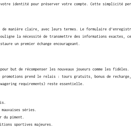
 votre identité pour préserver votre compte. Cette simplicité pe
s de manière claire, avec leurs termes. Le formulaire d’enregist
souligne la nécessité de transmettre des informations exactes, c
nstaure un premier échange encourageant.
 pour but de récompenser les nouveaux joueurs comme les fidèles.
e promotions prend le relais : tours gratuits, bonus de recharge
(wagering requirements) reste essentielle.
is.
 mauvaises séries.
r du piment.
itions sportives majeures.