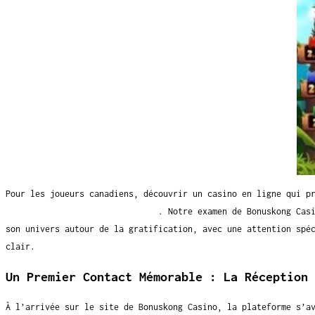
entrada:
Pour les joueurs canadiens, découvrir un casino en ligne qui p
https://bonuskong.eu.com/fr-ca/
. Notre examen de Bonuskong Cas
son univers autour de la gratification, avec une attention spé
clair.
Un Premier Contact Mémorable : La Réception 
À l’arrivée sur le site de Bonuskong Casino, la plateforme s’a