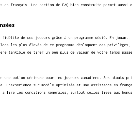
es en français. Une section de FAQ bien construite permet aussi 
nsées
a fidélité de ses joueurs grâce à un programme dédié. En jouant,
elons les plus élevés de ce programme débloquent des privilèges,
ière tangible de tirer un peu plus de valeur de votre temps pass
me une option sérieuse pour les joueurs canadiens. Ses atouts pr
ce. L’expérience sur mobile optimisée et une assistance en franç
t à lire les conditions générales, surtout celles liées aux bonu
nopelaaminen yhdistyvät todellista jännitystä Suom