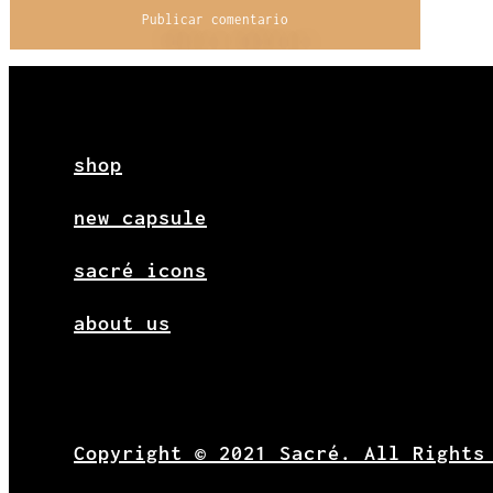
usuario
electrónico
tu
para
para
web
comentar
comentar
(opcional)
shop
new capsule
sacré icons
about us
Copyright © 2021 Sacré. All Rights