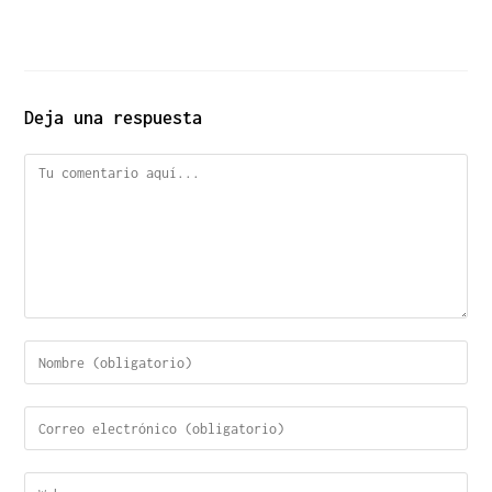
Deja una respuesta