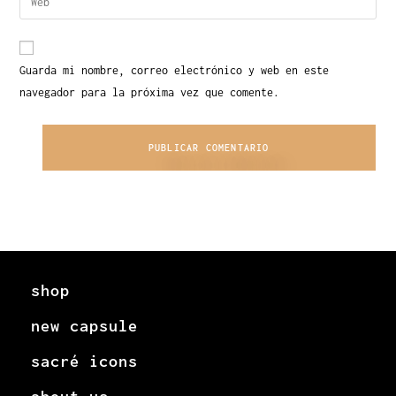
Guarda mi nombre, correo electrónico y web en este
navegador para la próxima vez que comente.
shop
new capsule
sacré icons