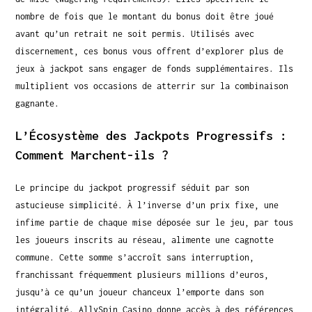
nombre de fois que le montant du bonus doit être joué
avant qu’un retrait ne soit permis. Utilisés avec
discernement, ces bonus vous offrent d’explorer plus de
jeux à jackpot sans engager de fonds supplémentaires. Ils
multiplient vos occasions de atterrir sur la combinaison
gagnante.
L’Écosystème des Jackpots Progressifs :
Comment Marchent-ils ?
Le principe du jackpot progressif séduit par son
astucieuse simplicité. À l’inverse d’un prix fixe, une
infime partie de chaque mise déposée sur le jeu, par tous
les joueurs inscrits au réseau, alimente une cagnotte
commune. Cette somme s’accroît sans interruption,
franchissant fréquemment plusieurs millions d’euros,
jusqu’à ce qu’un joueur chanceux l’emporte dans son
intégralité. AllySpin Casino donne accès à des références