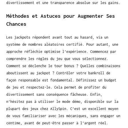
divertissement et une transparence absolue sur les gains.
Méthodes et Astuces pour Augmenter Ses
Chances
Les jackpots répondent avant tout au hasard, via un
système de nombres aléatoires certifié. Pour autant, une
approche réfléchie optimise l’expérience. Commencez par
comprendre les règles du jeu que vous sélectionnez.
Comment se déclenche le tour bonus ? Quelles combinaisons
aboutissent au jackpot ? Contrôler votre bankroll de
façon responsable est fondamental. Définissez un budget
de jeu et respectez-le. Cela permet de profiter du
divertissement sans conséquence fâcheuse. Enfin,
n’hésitez pas à utiliser le mode démo, disponible sur la
plupart des jeux chez AllySpin. C’est un excellent moyen
de vous familiariser avec les mécaniques, sans engager un
centime, avant de peut-être passer à l’argent réel.