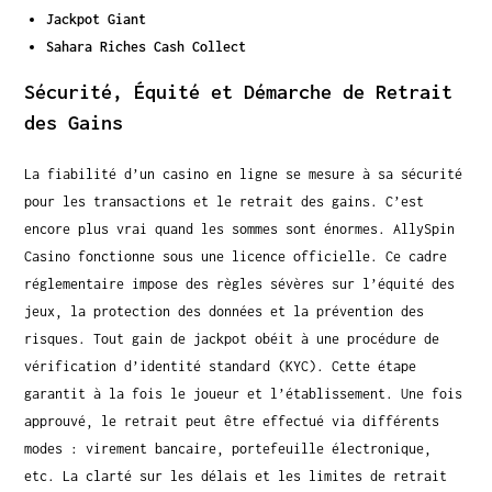
Jackpot Giant
Sahara Riches Cash Collect
Sécurité, Équité et Démarche de Retrait
des Gains
La fiabilité d’un casino en ligne se mesure à sa sécurité
pour les transactions et le retrait des gains. C’est
encore plus vrai quand les sommes sont énormes. AllySpin
Casino fonctionne sous une licence officielle. Ce cadre
réglementaire impose des règles sévères sur l’équité des
jeux, la protection des données et la prévention des
risques. Tout gain de jackpot obéit à une procédure de
vérification d’identité standard (KYC). Cette étape
garantit à la fois le joueur et l’établissement. Une fois
approuvé, le retrait peut être effectué via différents
modes : virement bancaire, portefeuille électronique,
etc. La clarté sur les délais et les limites de retrait