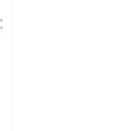
le
ts
t