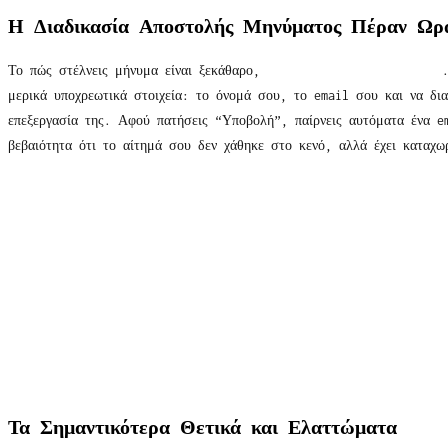
Η Διαδικασία Αποστολής Μηνύματος Πέραν Ωρ
Το πώς στέλνεις μήνυμα είναι ξεκάθαρο,
https://rollflame.eu.com/
μερικά υποχρεωτικά στοιχεία: το όνομά σου, το email σου και να δια
επεξεργασία της. Αφού πατήσεις “Υποβολή”, παίρνεις αυτόματα ένα em
βεβαιότητα ότι το αίτημά σου δεν χάθηκε στο κενό, αλλά έχει καταχωρ
Τα Σημαντικότερα Θετικά και Ελαττώματα