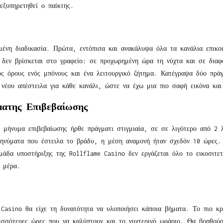
εξυπηρετηθεί ο παίκτης.
ιμένη διαδικασία. Πρώτα, εντόπισα και ανακάλυψα όλα τα κανάλια επικ
 δεν βρίσκεται στο γραφείο: σε προχωρημένη ώρα τη νύχτα και σε δια
ς όρους ενός μπόνους και ένα λειτουργικό ζήτημα. Κατέγραψα δύο πρά
νέου απέστειλα για κάθε κανάλι, ώστε να έχω μια πιο σαφή εικόνα και
ματης Επιβεβαίωσης
 μήνυμα επιβεβαίωσης ήρθε πράγματι στιγμιαία, σε σε λιγότερο από 2 
μηνύματα που έστειλα το βράδυ, η μέση αναμονή ήταν σχεδόν 10 ώρες.
μάδα υποστήριξης της Rollflame Casino δεν εργάζεται όλο το εικοσιτε
η μέρα.
Casino θα είχε τη δυνατότητα να υλοποιήσει κάποια βήματα. Το πιο κρί
ισσότερες ώρες που να καλύπτουν και το νυχτερινό ωράριο. Θα βοηθούσε