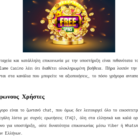
ταχεία και κατάλληλη επικοινωνία με την υποστήριξη είναι πιθανότατα 
lame Casino λέει ότι διαθέτει ολοκληρωμένη βοήθεια. Πήρα λοιπόν την
ι στα κανάλια που μπορείτε να αξιοποιήσεις, το πόσο γρήγορα ανταποκ
όφωνους Χρήστες
ορο είναι το ζωντανό chat, που όμως δεν λειτουργεί όλο το εικοσιτετρ
 μεγάλη λίστα με συχνές ερωτήσεις (FAQ), όλη στα ελληνικά και καλά 
νο για υποστήριξη, ούτε δυνατότητα επικοινωνίας μέσω Viber ή WhatsA
ων Ελλήνων.