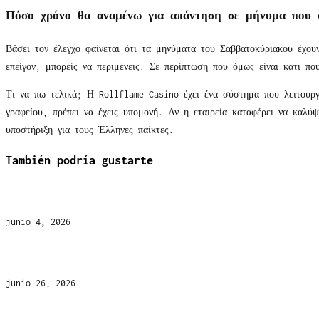
Πόσο χρόνο θα αναμένω για απάντηση σε μήνυμα που 
Βάσει τον έλεγχο φαίνεται ότι τα μηνύματα του Σαββατοκύριακου έχο
επείγον, μπορείς να περιμένεις. Σε περίπτωση που όμως είναι κάτι π
Τι να πω τελικά; Η Rollflame Casino έχει ένα σύστημα που λειτουργ
γραφείου, πρέπει να έχεις υπομονή. Αν η εταιρεία καταφέρει να καλύψ
υποστήριξη για τους Έλληνες παίκτες.
También podría gustarte
À quel endroit Chaque Tour PeutÊtre un Jackpot p
junio 4, 2026
Slotrize Casino – Jouez de Manière Responsable e
junio 26, 2026
Oppiminen on hauskaa Kingdom Casinolla – opastus