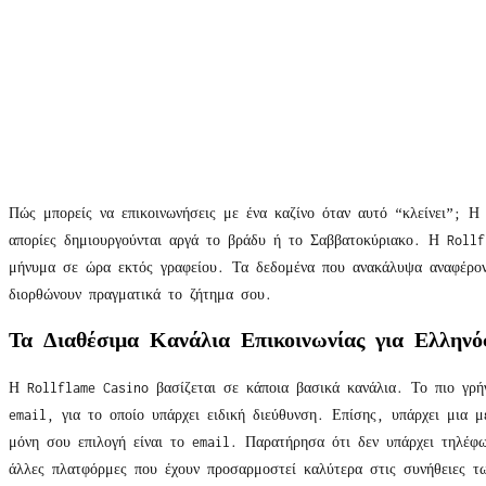
entrada:
Πώς μπορείς να επικοινωνήσεις με ένα καζίνο όταν αυτό “κλείνει”; Η 
απορίες δημιουργούνται αργά το βράδυ ή το Σαββατοκύριακο. Η Rollf
μήνυμα σε ώρα εκτός γραφείου. Τα δεδομένα που ανακάλυψα αναφέροντα
διορθώνουν πραγματικά το ζήτημα σου.
Τα Διαθέσιμα Κανάλια Επικοινωνίας για Ελλην
Η Rollflame Casino βασίζεται σε κάποια βασικά κανάλια. Το πιο γρήγ
email, για το οποίο υπάρχει ειδική διεύθυνση. Επίσης, υπάρχει μια
μόνη σου επιλογή είναι το email. Παρατήρησα ότι δεν υπάρχει τηλέφω
άλλες πλατφόρμες που έχουν προσαρμοστεί καλύτερα στις συνήθειες τ