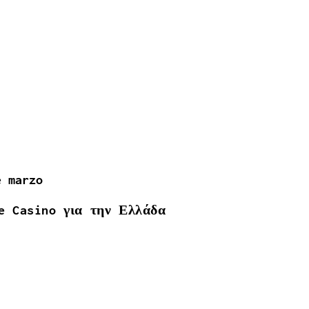
e marzo
e Casino για την Ελλάδα