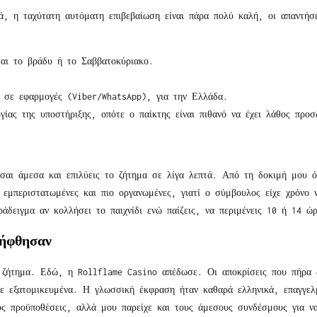
, η ταχύτατη αυτόματη επιβεβαίωση είναι πάρα πολύ καλή, οι απαντήσε
ται το βράδυ ή το Σαββατοκύριακο.
 σε εφαρμογές (Viber/WhatsApp), για την Ελλάδα.
ίας της υποστήριξης, οπότε ο παίκτης είναι πιθανό να έχει λάθος προσ
έεσαι άμεσα και επιλύεις το ζήτημα σε λίγα λεπτά. Από τη δοκιμή μου
ο εμπεριστατωμένες και πιο οργανωμένες, γιατί ο σύμβουλος είχε χρόν
ράδειγμα αν κολλήσει το παιχνίδι ενώ παίζεις, να περιμένεις 10 ή 14 ώ
ήφθησαν
λο ζήτημα. Εδώ, η Rollflame Casino απέδωσε. Οι αποκρίσεις που πήρα 
σε εξατομικευμένα. Η γλωσσική έκφραση ήταν καθαρά ελληνικά, επαγγε
υς προϋποθέσεις, αλλά μου παρείχε και τους άμεσους συνδέσμους για ν