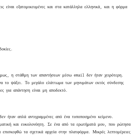
ις είναι εξατομικευμένες και στα κατάλληλα ελληνικά, και η φόρμα
δοκίες.
 όμως, η στάθμη των απαντήσεων μέσω email δεν ήταν χειρότερη.
ο να το ψάξει. Το μεγάλο ελάττωμα των μηνυμάτων εκτός σύνδεσης
ρες για απάντηση είναι μη αποδεκτό.
δεν ήταν απλά αντιγραμμένες από ένα τυποποιημένο κείμενο.
λματική και ευκολονόητη. Σε ένα από τα ερωτήματά μου, που ρώτησα
α επισκεφθώ τα σχετικά αρχεία στην πλατφόρμα. Μικρές λεπτομέρειες