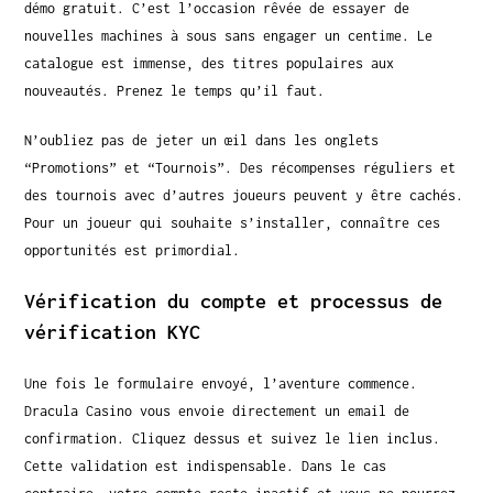
démo gratuit. C’est l’occasion rêvée de essayer de
nouvelles machines à sous sans engager un centime. Le
catalogue est immense, des titres populaires aux
nouveautés. Prenez le temps qu’il faut.
N’oubliez pas de jeter un œil dans les onglets
“Promotions” et “Tournois”. Des récompenses réguliers et
des tournois avec d’autres joueurs peuvent y être cachés.
Pour un joueur qui souhaite s’installer, connaître ces
opportunités est primordial.
Vérification du compte et processus de
vérification KYC
Une fois le formulaire envoyé, l’aventure commence.
Dracula Casino vous envoie directement un email de
confirmation. Cliquez dessus et suivez le lien inclus.
Cette validation est indispensable. Dans le cas