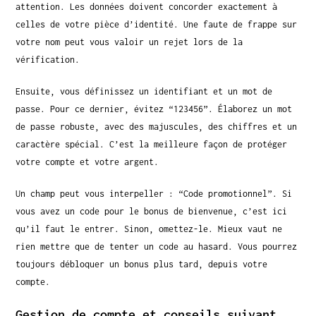
attention. Les données doivent concorder exactement à
celles de votre pièce d’identité. Une faute de frappe sur
votre nom peut vous valoir un rejet lors de la
vérification.
Ensuite, vous définissez un identifiant et un mot de
passe. Pour ce dernier, évitez “123456”. Élaborez un mot
de passe robuste, avec des majuscules, des chiffres et un
caractère spécial. C’est la meilleure façon de protéger
votre compte et votre argent.
Un champ peut vous interpeller : “Code promotionnel”. Si
vous avez un code pour le bonus de bienvenue, c’est ici
qu’il faut le entrer. Sinon, omettez-le. Mieux vaut ne
rien mettre que de tenter un code au hasard. Vous pourrez
toujours débloquer un bonus plus tard, depuis votre
compte.
Gestion de compte et conseils suivant