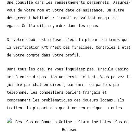
Une coquille dans les renseignements personnels. Assurez-
vous de votre nom et votre date de naissance. Un autre
désagrément habituel : l’email de validation qui se
égare. On l’a dit, regardez dans les spams.
Si votre dépôt est refusé, c’est la plupart du temps que
la vérification KYC n’est pas finalisée. Contrôlez l’état
de votre compte dans votre profil.
Dans tous les cas, ne vous inquiétez pas. Dracula Casino
met à votre disposition un service client. Vous pouvez le
joindre par chat en direct, par email ou parfois par
téléphone. Les conseillers parlent français et
comprennent les problématiques des joueurs locaux. Ils
traitent la plupart des questions en quelques minutes.