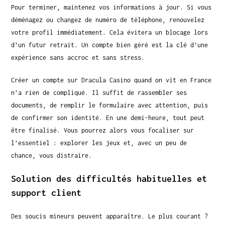
Pour terminer, maintenez vos informations à jour. Si vous
déménagez ou changez de numéro de téléphone, renouvelez
votre profil immédiatement. Cela évitera un blocage lors
d’un futur retrait. Un compte bien géré est la clé d’une
expérience sans accroc et sans stress.
Créer un compte sur Dracula Casino quand on vit en France
n’a rien de compliqué. Il suffit de rassembler ses
documents, de remplir le formulaire avec attention, puis
de confirmer son identité. En une demi-heure, tout peut
être finalisé. Vous pourrez alors vous focaliser sur
l’essentiel : explorer les jeux et, avec un peu de
chance, vous distraire.
Solution des difficultés habituelles et
support client
Des soucis mineurs peuvent apparaître. Le plus courant ?