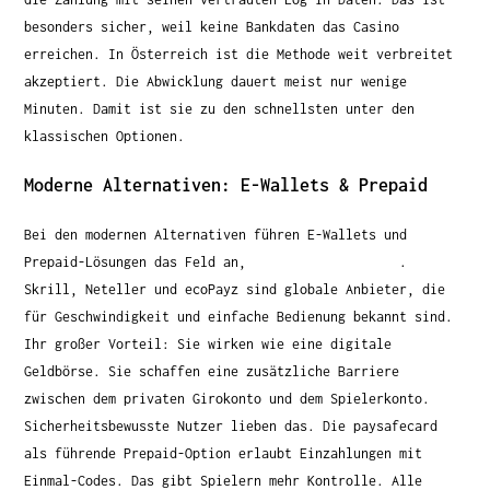
besonders sicher, weil keine Bankdaten das Casino
erreichen. In Österreich ist die Methode weit verbreitet
akzeptiert. Die Abwicklung dauert meist nur wenige
Minuten. Damit ist sie zu den schnellsten unter den
klassischen Optionen.
Moderne Alternativen: E-Wallets & Prepaid
Bei den modernen Alternativen führen E-Wallets und
Prepaid-Lösungen das Feld an,
https://ssankra.at/
.
Skrill, Neteller und ecoPayz sind globale Anbieter, die
für Geschwindigkeit und einfache Bedienung bekannt sind.
Ihr großer Vorteil: Sie wirken wie eine digitale
Geldbörse. Sie schaffen eine zusätzliche Barriere
zwischen dem privaten Girokonto und dem Spielerkonto.
Sicherheitsbewusste Nutzer lieben das. Die paysafecard
als führende Prepaid-Option erlaubt Einzahlungen mit
Einmal-Codes. Das gibt Spielern mehr Kontrolle. Alle