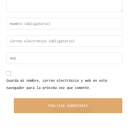
Guarda mi nombre, correo electrónico y web en este
navegador para la próxima vez que comente.