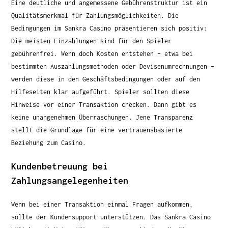
Eine deutliche und angemessene Gebührenstruktur ist ein
Qualitätsmerkmal für Zahlungsmöglichkeiten. Die
Bedingungen im Sankra Casino präsentieren sich positiv:
Die meisten Einzahlungen sind für den Spieler
gebührenfrei. Wenn doch Kosten entstehen – etwa bei
bestimmten Auszahlungsmethoden oder Devisenumrechnungen –
werden diese in den Geschäftsbedingungen oder auf den
Hilfeseiten klar aufgeführt. Spieler sollten diese
Hinweise vor einer Transaktion checken. Dann gibt es
keine unangenehmen Überraschungen. Jene Transparenz
stellt die Grundlage für eine vertrauensbasierte
Beziehung zum Casino.
Kundenbetreuung bei
Zahlungsangelegenheiten
Wenn bei einer Transaktion einmal Fragen aufkommen,
sollte der Kundensupport unterstützen. Das Sankra Casino