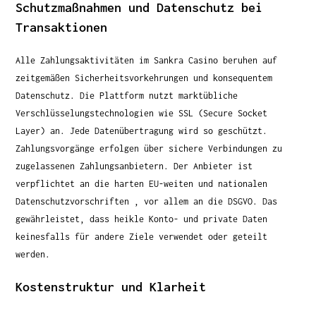
Schutzmaßnahmen und Datenschutz bei
Transaktionen
Alle Zahlungsaktivitäten im Sankra Casino beruhen auf
zeitgemäßen Sicherheitsvorkehrungen und konsequentem
Datenschutz. Die Plattform nutzt marktübliche
Verschlüsselungstechnologien wie SSL (Secure Socket
Layer) an. Jede Datenübertragung wird so geschützt.
Zahlungsvorgänge erfolgen über sichere Verbindungen zu
zugelassenen Zahlungsanbietern. Der Anbieter ist
verpflichtet an die harten EU-weiten und nationalen
Datenschutzvorschriften , vor allem an die DSGVO. Das
gewährleistet, dass heikle Konto- und private Daten
keinesfalls für andere Ziele verwendet oder geteilt
werden.
Kostenstruktur und Klarheit