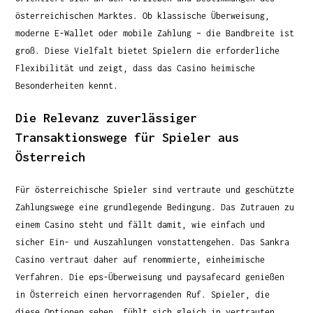
österreichischen Marktes. Ob klassische Überweisung,
moderne E-Wallet oder mobile Zahlung – die Bandbreite ist
groß. Diese Vielfalt bietet Spielern die erforderliche
Flexibilität und zeigt, dass das Casino heimische
Besonderheiten kennt.
Die Relevanz zuverlässiger
Transaktionswege für Spieler aus
Österreich
Für österreichische Spieler sind vertraute und geschützte
Zahlungswege eine grundlegende Bedingung. Das Zutrauen zu
einem Casino steht und fällt damit, wie einfach und
sicher Ein- und Auszahlungen vonstattengehen. Das Sankra
Casino vertraut daher auf renommierte, einheimische
Verfahren. Die eps-Überweisung und paysafecard genießen
in Österreich einen hervorragenden Ruf. Spieler, die
diese Optionen sehen, fühlt sich gleich in vertrauten