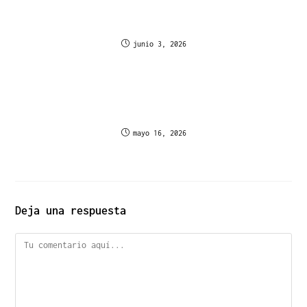
Outils de jeu sûr du casino Lucky Dreams pour
les joueurs suisses
junio 3, 2026
Speel onderweg en Doe mee Overal met Rich Royal
Casino
mayo 16, 2026
Deja una respuesta