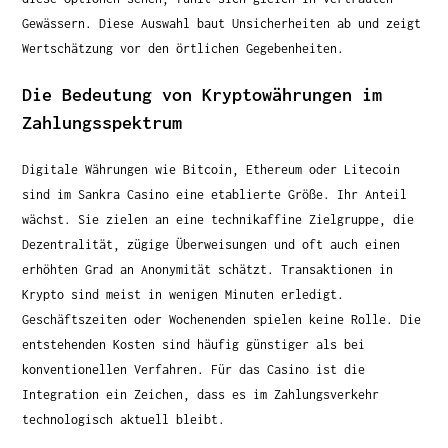
Gewässern. Diese Auswahl baut Unsicherheiten ab und zeigt
Wertschätzung vor den örtlichen Gegebenheiten.
Die Bedeutung von Kryptowährungen im
Zahlungsspektrum
Digitale Währungen wie Bitcoin, Ethereum oder Litecoin
sind im Sankra Casino eine etablierte Größe. Ihr Anteil
wächst. Sie zielen an eine technikaffine Zielgruppe, die
Dezentralität, zügige Überweisungen und oft auch einen
erhöhten Grad an Anonymität schätzt. Transaktionen in
Krypto sind meist in wenigen Minuten erledigt.
Geschäftszeiten oder Wochenenden spielen keine Rolle. Die
entstehenden Kosten sind häufig günstiger als bei
konventionellen Verfahren. Für das Casino ist die
Integration ein Zeichen, dass es im Zahlungsverkehr
technologisch aktuell bleibt.