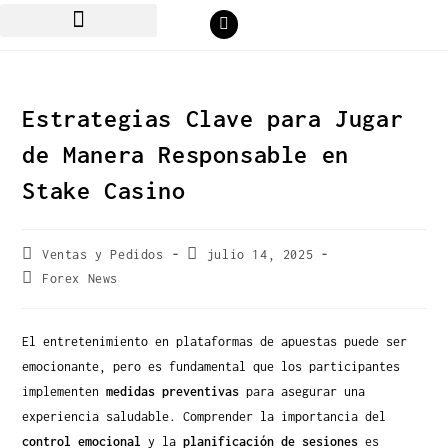
Estrategias Clave para Jugar
de Manera Responsable en
Stake Casino
Ventas y Pedidos
julio 14, 2025
Forex News
El entretenimiento en plataformas de apuestas puede ser
emocionante, pero es fundamental que los participantes
implementen
medidas preventivas
para asegurar una
experiencia saludable. Comprender la importancia del
control emocional
y la
planificación de sesiones
es