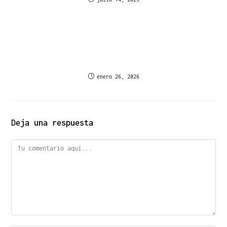
Инвестиционные платформы Libertex и
MetaTrader 4 программы для инвестиций на
Форекс онлайн
enero 26, 2026
Deja una respuesta