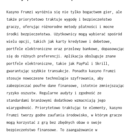
Kasyno Frumzi wyróżnia się nie tylko bogactwem gier, ale
także priorytetowo traktuje wygodę i bezpieczeństwo
graczy, oferując różnorodne metody płatności i mocne
środki bezpieczeństwa. Użytkownicy mogą wybierać spośród
wielu opcji, takich jak karty kredytowe i debetowe,
portfele elektroniczne oraz przelewy bankowe, dopasowując
się do różnych preferencji. Aplikacja obsługuje znane
portfele elektroniczne, takie jak PayPal i Skrill,
gwarantując szybkie transakcje. Ponadto kasyno Frumzi
stosuje nowoczesne technologie szyfrowania, aby
zabezpieczać poufne dane finansowe, istotnie zmniejszając
ryzyko oszustw. Regularne audyty i zgodność ze
standardami branżowymi dodatkowo wzmacniają jego
wiarygodność. Priorytetowo traktując te elementy, kasyno
Frumzi tworzy godne zaufania środowisko, w którym gracze
mogą korzystać z grą bez zbędnych obaw o swoje
bezpieczeństwo finansowe. To zaangażowanie w