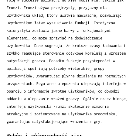
rolę w sukcesie aplikacji do gier mobilnych, takich jak
Frumzi. Frumzi używa przejrzysty, przyjazny dla
użytkownika układ, który ułatwia nawigację, pozwalając
użytkownikom łatwe wyszukiwanie funkcji. Estetyczna
kolorystyka zestawia jasne barwy z funkcjonalnymi
elementami, co może sprzyjać na doświadczenie
użytkownika. Dane sugerują, że krótsze czasy ładowania i
szybko reagujące sterowanie dotykowe korelują z wzrostem
satysfakcji gracza. Ponadto funkcje przystępności w
aplikacji spełniają potrzeby wielorakiej grupy
użytkowników, gwarantując płynne działanie na rozmaitych
urządzeniach. Regularne ulepszenia ulepszają interfejs w
oparciu o informacje zwrotne użytkowników, co dowodzi
oddaniu w ulepszanie wrażeń graczy. Ogólnie rzecz biorąc,
interfejs użytkownika Frumzi skutecznie wzmacnia
atrakcyjne i zorientowane na użytkownika środowisko,
gwarantując satysfakcjonujące wrażenia z gry.
Wybór i różnorodność gier