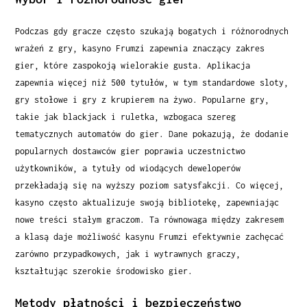
Podczas gdy gracze często szukają bogatych i różnorodnych
wrażeń z gry, kasyno Frumzi zapewnia znaczący zakres
gier, które zaspokoją wielorakie gusta. Aplikacja
zapewnia więcej niż 500 tytułów, w tym standardowe sloty,
gry stołowe i gry z krupierem na żywo. Popularne gry,
takie jak blackjack i ruletka, wzbogaca szereg
tematycznych automatów do gier. Dane pokazują, że dodanie
popularnych dostawców gier poprawia uczestnictwo
użytkowników, a tytuły od wiodących deweloperów
przekładają się na wyższy poziom satysfakcji. Co więcej,
kasyno często aktualizuje swoją bibliotekę, zapewniając
nowe treści stałym graczom. Ta równowaga między zakresem
a klasą daje możliwość kasynu Frumzi efektywnie zachęcać
zarówno przypadkowych, jak i wytrawnych graczy,
kształtując szerokie środowisko gier.
Metody płatności i bezpieczeństwo