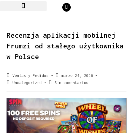
Recenzja aplikacji mobilnej
Frumzi od stałego użytkownika
w Polsce
Ventas y Pedidos
marzo 24, 2026
Uncategorized
Sin comentarios