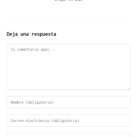
Deja una respuesta