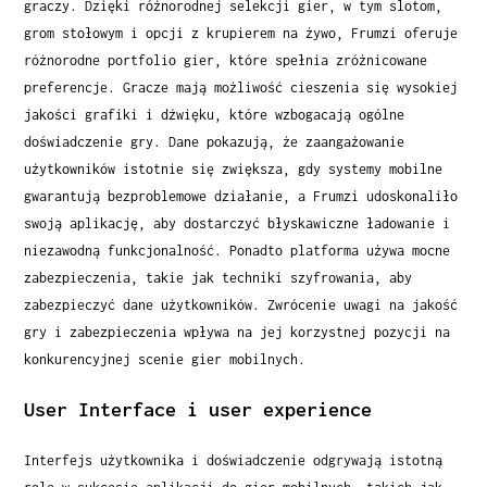
graczy. Dzięki różnorodnej selekcji gier, w tym slotom,
grom stołowym i opcji z krupierem na żywo, Frumzi oferuje
różnorodne portfolio gier, które spełnia zróżnicowane
preferencje. Gracze mają możliwość cieszenia się wysokiej
jakości grafiki i dźwięku, które wzbogacają ogólne
doświadczenie gry. Dane pokazują, że zaangażowanie
użytkowników istotnie się zwiększa, gdy systemy mobilne
gwarantują bezproblemowe działanie, a Frumzi udoskonaliło
swoją aplikację, aby dostarczyć błyskawiczne ładowanie i
niezawodną funkcjonalność. Ponadto platforma używa mocne
zabezpieczenia, takie jak techniki szyfrowania, aby
zabezpieczyć dane użytkowników. Zwrócenie uwagi na jakość
gry i zabezpieczenia wpływa na jej korzystnej pozycji na
konkurencyjnej scenie gier mobilnych.
User Interface i user experience
Interfejs użytkownika i doświadczenie odgrywają istotną