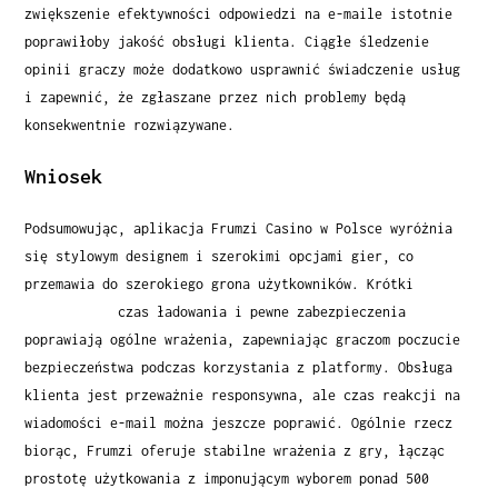
zwiększenie efektywności odpowiedzi na e-maile istotnie
poprawiłoby jakość obsługi klienta. Ciągłe śledzenie
opinii graczy może dodatkowo usprawnić świadczenie usług
i zapewnić, że zgłaszane przez nich problemy będą
konsekwentnie rozwiązywane.
Wniosek
Podsumowując, aplikacja Frumzi Casino w Polsce wyróżnia
się stylowym designem i szerokimi opcjami gier, co
przemawia do szerokiego grona użytkowników. Krótki
reuters.com
czas ładowania i pewne zabezpieczenia
poprawiają ogólne wrażenia, zapewniając graczom poczucie
bezpieczeństwa podczas korzystania z platformy. Obsługa
klienta jest przeważnie responsywna, ale czas reakcji na
wiadomości e-mail można jeszcze poprawić. Ogólnie rzecz
biorąc, Frumzi oferuje stabilne wrażenia z gry, łącząc
prostotę użytkowania z imponującym wyborem ponad 500