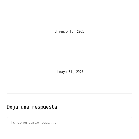
Lizaro Casino geeft betrouwbare stortingen en
onmiddellijke opnames in Nederland
junio 15, 2026
Συμμετέχετε στη δράση στο Bizzo Casino και
κερδίστε σημαντικά ποσά απόψε στην Ελλάδα
mayo 31, 2026
Deja una respuesta