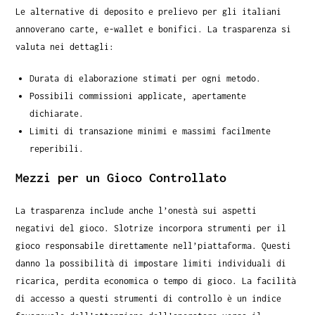
Le alternative di deposito e prelievo per gli italiani
annoverano carte, e-wallet e bonifici. La trasparenza si
valuta nei dettagli:
Durata di elaborazione stimati per ogni metodo.
Possibili commissioni applicate, apertamente
dichiarate.
Limiti di transazione minimi e massimi facilmente
reperibili.
Mezzi per un Gioco Controllato
La trasparenza include anche l’onestà sui aspetti
negativi del gioco. Slotrize incorpora strumenti per il
gioco responsabile direttamente nell’piattaforma. Questi
danno la possibilità di impostare limiti individuali di
ricarica, perdita economica o tempo di gioco. La facilità
di accesso a questi strumenti di controllo è un indice