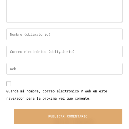
Guarda mi nombre, correo electrónico y web en este
navegador para la próxima vez que comente.