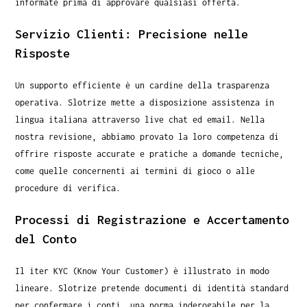
informate prima di approvare qualsiasi offerta.
Servizio Clienti: Precisione nelle
Risposte
Un supporto efficiente è un cardine della trasparenza
operativa. Slotrize mette a disposizione assistenza in
lingua italiana attraverso live chat ed email. Nella
nostra revisione, abbiamo provato la loro competenza di
offrire risposte accurate e pratiche a domande tecniche,
come quelle concernenti ai termini di gioco o alle
procedure di verifica.
Processi di Registrazione e Accertamento
del Conto
Il iter KYC (Know Your Customer) è illustrato in modo
lineare. Slotrize pretende documenti di identità standard
per confermare i conti, una norma inderogabile per la