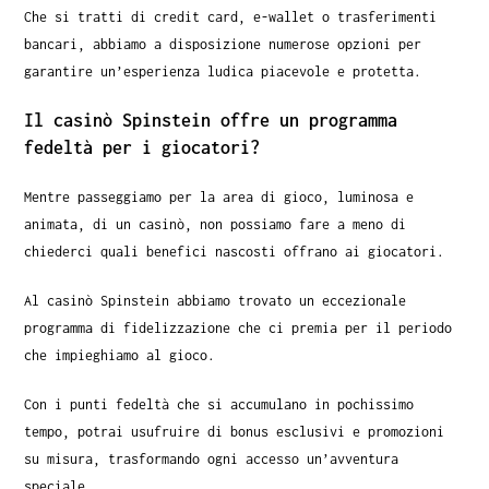
Che si tratti di credit card, e-wallet o trasferimenti
bancari, abbiamo a disposizione numerose opzioni per
garantire un’esperienza ludica piacevole e protetta.
Il casinò Spinstein offre un programma
fedeltà per i giocatori?
Mentre passeggiamo per la area di gioco, luminosa e
animata, di un casinò, non possiamo fare a meno di
chiederci quali benefici nascosti offrano ai giocatori.
Al casinò Spinstein abbiamo trovato un eccezionale
programma di fidelizzazione che ci premia per il periodo
che impieghiamo al gioco.
Con i punti fedeltà che si accumulano in pochissimo
tempo, potrai usufruire di bonus esclusivi e promozioni
su misura, trasformando ogni accesso un’avventura
speciale.