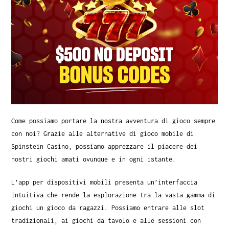
Come possiamo portare la nostra avventura di gioco sempre
con noi? Grazie alle alternative di gioco mobile di
Spinstein Casino, possiamo apprezzare il piacere dei
nostri giochi amati ovunque e in ogni istante.
L’app per dispositivi mobili presenta un’interfaccia
intuitiva che rende la esplorazione tra la vasta gamma di
giochi un gioco da ragazzi. Possiamo entrare alle slot
tradizionali, ai giochi da tavolo e alle sessioni con