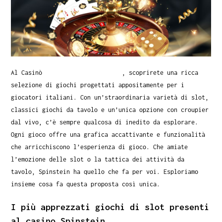
Al Casinò
https://spinsteins.it/
, scoprirete una ricca
selezione di giochi progettati appositamente per i
giocatori italiani. Con un’straordinaria varietà di slot,
classici giochi da tavolo e un’unica opzione con croupier
dal vivo, c’è sempre qualcosa di inedito da esplorare.
Ogni gioco offre una grafica accattivante e funzionalità
che arricchiscono l’esperienza di gioco. Che amiate
l’emozione delle slot o la tattica dei attività da
tavolo, Spinstein ha quello che fa per voi. Esploriamo
insieme cosa fa questa proposta così unica.
I più apprezzati giochi di slot presenti
al casino Spinstein