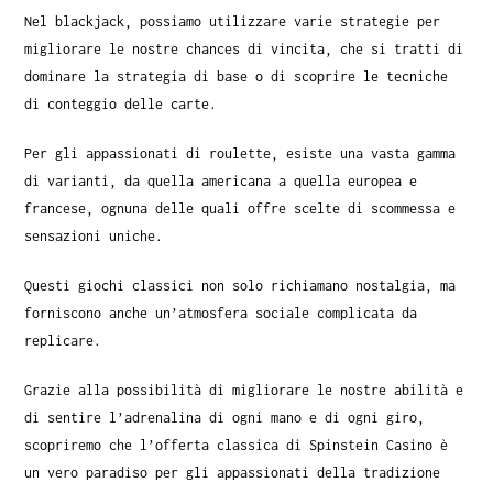
Nel blackjack, possiamo utilizzare varie strategie per
migliorare le nostre chances di vincita, che si tratti di
dominare la strategia di base o di scoprire le tecniche
di conteggio delle carte.
Per gli appassionati di roulette, esiste una vasta gamma
di varianti, da quella americana a quella europea e
francese, ognuna delle quali offre scelte di scommessa e
sensazioni uniche.
Questi giochi classici non solo richiamano nostalgia, ma
forniscono anche un’atmosfera sociale complicata da
replicare.
Grazie alla possibilità di migliorare le nostre abilità e
di sentire l’adrenalina di ogni mano e di ogni giro,
scopriremo che l’offerta classica di Spinstein Casino è
un vero paradiso per gli appassionati della tradizione