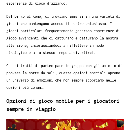
esperienze di gioco d’azzardo.
Dal bingo al keno, ci troviamo immersi in una varietà di
giochi che mantengono acceso il nostro entusiasmo. I
giochi particolari frequentemente generano esperienze di
gioco avvincenti che ci catturano e catturano la nostra
attenzione, incoraggiandoci a riflettere in modo
strategico e allo stesso tempo a divertirci.
Che si tratti di partecipare in gruppo con gli amici o di
provare la sorte da soli, queste opzioni speciali aprono
un universo di emozioni che non sempre scopriamo nelle
opzioni più comuni.
Opzioni di gioco mobile per i giocatori
sempre in viaggio