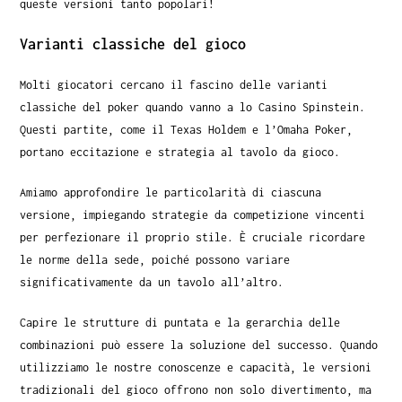
queste versioni tanto popolari!
Varianti classiche del gioco
Molti giocatori cercano il fascino delle varianti
classiche del poker quando vanno a lo Casino Spinstein.
Questi partite, come il Texas Holdem e l’Omaha Poker,
portano eccitazione e strategia al tavolo da gioco.
Amiamo approfondire le particolarità di ciascuna
versione, impiegando strategie da competizione vincenti
per perfezionare il proprio stile. È cruciale ricordare
le norme della sede, poiché possono variare
significativamente da un tavolo all’altro.
Capire le strutture di puntata e la gerarchia delle
combinazioni può essere la soluzione del successo. Quando
utilizziamo le nostre conoscenze e capacità, le versioni
tradizionali del gioco offrono non solo divertimento, ma