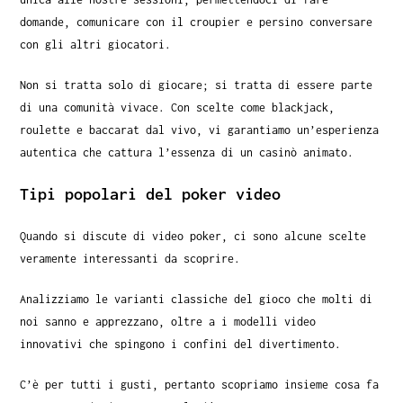
domande, comunicare con il croupier e persino conversare
con gli altri giocatori.
Non si tratta solo di giocare; si tratta di essere parte
di una comunità vivace. Con scelte come blackjack,
roulette e baccarat dal vivo, vi garantiamo un’esperienza
autentica che cattura l’essenza di un casinò animato.
Tipi popolari del poker video
Quando si discute di video poker, ci sono alcune scelte
veramente interessanti da scoprire.
Analizziamo le varianti classiche del gioco che molti di
noi sanno e apprezzano, oltre a i modelli video
innovativi che spingono i confini del divertimento.
C’è per tutti i gusti, pertanto scopriamo insieme cosa fa