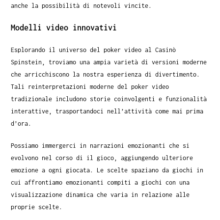
anche la possibilità di notevoli vincite.
Modelli video innovativi
Esplorando il universo del poker video al Casinò
Spinstein, troviamo una ampia varietà di versioni moderne
che arricchiscono la nostra esperienza di divertimento.
Tali reinterpretazioni moderne del poker video
tradizionale includono storie coinvolgenti e funzionalità
interattive, trasportandoci nell’attività come mai prima
d’ora.
Possiamo immergerci in narrazioni emozionanti che si
evolvono nel corso di il gioco, aggiungendo ulteriore
emozione a ogni giocata. Le scelte spaziano da giochi in
cui affrontiamo emozionanti compiti a giochi con una
visualizzazione dinamica che varia in relazione alle
proprie scelte.