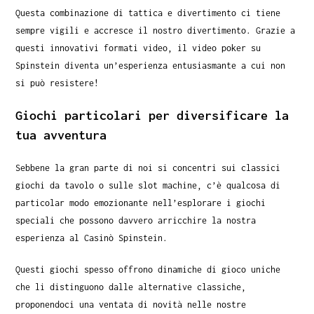
Questa combinazione di tattica e divertimento ci tiene
sempre vigili e accresce il nostro divertimento. Grazie a
questi innovativi formati video, il video poker su
Spinstein diventa un’esperienza entusiasmante a cui non
si può resistere!
Giochi particolari per diversificare la
tua avventura
Sebbene la gran parte di noi si concentri sui classici
giochi da tavolo o sulle slot machine, c’è qualcosa di
particolar modo emozionante nell’esplorare i giochi
speciali che possono davvero arricchire la nostra
esperienza al Casinò Spinstein.
Questi giochi spesso offrono dinamiche di gioco uniche
che li distinguono dalle alternative classiche,
proponendoci una ventata di novità nelle nostre