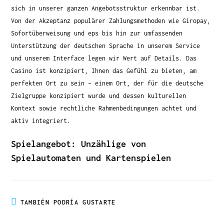
sich in unserer ganzen Angebotsstruktur erkennbar ist.
Von der Akzeptanz populärer Zahlungsmethoden wie Giropay,
Sofortüberweisung und eps bis hin zur umfassenden
Unterstützung der deutschen Sprache in unserem Service
und unserem Interface legen wir Wert auf Details. Das
Casino ist konzipiert, Ihnen das Gefühl zu bieten, am
perfekten Ort zu sein – einem Ort, der für die deutsche
Zielgruppe konzipiert wurde und dessen kulturellen
Kontext sowie rechtliche Rahmenbedingungen achtet und
aktiv integriert.
Spielangebot: Unzählige von
Spielautomaten und Kartenspielen
TAMBIÉN PODRÍA GUSTARTE
Wie aktivieren deutsche Spieler VIP-Belohnungen