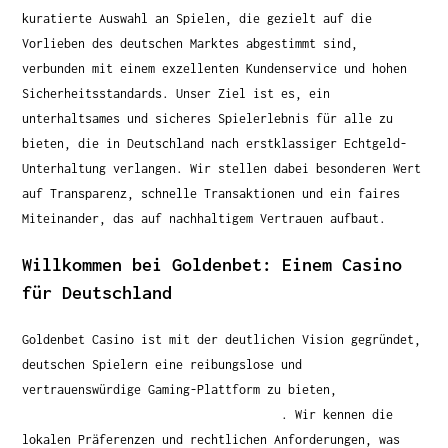
kuratierte Auswahl an Spielen, die gezielt auf die
Vorlieben des deutschen Marktes abgestimmt sind,
verbunden mit einem exzellenten Kundenservice und hohen
Sicherheitsstandards. Unser Ziel ist es, ein
unterhaltsames und sicheres Spielerlebnis für alle zu
bieten, die in Deutschland nach erstklassiger Echtgeld-
Unterhaltung verlangen. Wir stellen dabei besonderen Wert
auf Transparenz, schnelle Transaktionen und ein faires
Miteinander, das auf nachhaltigem Vertrauen aufbaut.
Willkommen bei Goldenbet: Einem Casino
für Deutschland
Goldenbet Casino ist mit der deutlichen Vision gegründet,
deutschen Spielern eine reibungslose und
vertrauenswürdige Gaming-Plattform zu bieten,
https://goldenbetcasino.eu.com/de-de/
. Wir kennen die
lokalen Präferenzen und rechtlichen Anforderungen, was