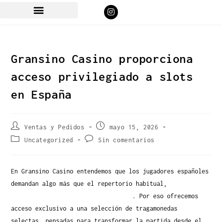
Gransino Casino proporciona
acceso privilegiado a slots
en España
Ventas y Pedidos
mayo 15, 2026
Uncategorized
Sin comentarios
En Gransino Casino entendemos que los jugadores españoles
demandan algo más que el repertorio habitual,
https://gransinocasino.eu.com/es-es
. Por eso ofrecemos
acceso exclusivo a una selección de tragamonedas
selectas, pensadas para transformar la partida desde el