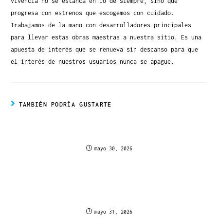
vivencia no se estanca en lo de siempre, sino que
progresa con estrenos que escogemos con cuidado.
Trabajamos de la mano con desarrolladores principales
para llevar estas obras maestras a nuestra sitio. Es una
apuesta de interés que se renueva sin descanso para que
el interés de nuestros usuarios nunca se apague.
TAMBIÉN PODRÍA GUSTARTE
Stay Casino è il Brand di Casino Sicuro per i
Giocatori d’azzardo Italiani
mayo 30, 2026
Κρατικό Καζίνο Σχεδιασμένο για Χρήστες από
Φορητές Συσκευές στην Ελλάδα
mayo 31, 2026