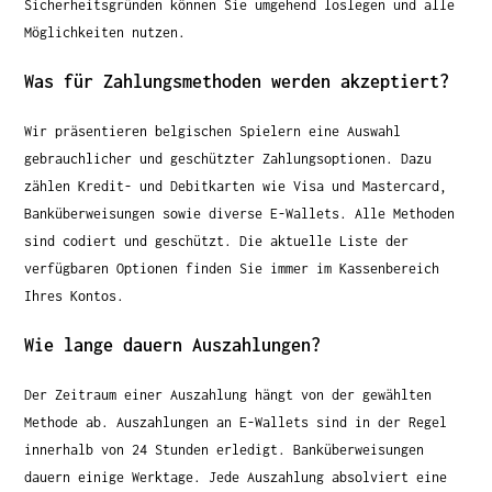
Sicherheitsgründen können Sie umgehend loslegen und alle
Möglichkeiten nutzen.
Was für Zahlungsmethoden werden akzeptiert?
Wir präsentieren belgischen Spielern eine Auswahl
gebrauchlicher und geschützter Zahlungsoptionen. Dazu
zählen Kredit- und Debitkarten wie Visa und Mastercard,
Banküberweisungen sowie diverse E-Wallets. Alle Methoden
sind codiert und geschützt. Die aktuelle Liste der
verfügbaren Optionen finden Sie immer im Kassenbereich
Ihres Kontos.
Wie lange dauern Auszahlungen?
Der Zeitraum einer Auszahlung hängt von der gewählten
Methode ab. Auszahlungen an E-Wallets sind in der Regel
innerhalb von 24 Stunden erledigt. Banküberweisungen
dauern einige Werktage. Jede Auszahlung absolviert eine