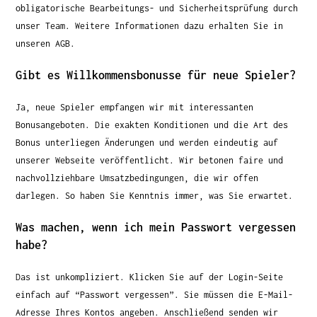
obligatorische Bearbeitungs- und Sicherheitsprüfung durch
unser Team. Weitere Informationen dazu erhalten Sie in
unseren AGB.
Gibt es Willkommensbonusse für neue Spieler?
Ja, neue Spieler empfangen wir mit interessanten
Bonusangeboten. Die exakten Konditionen und die Art des
Bonus unterliegen Änderungen und werden eindeutig auf
unserer Webseite veröffentlicht. Wir betonen faire und
nachvollziehbare Umsatzbedingungen, die wir offen
darlegen. So haben Sie Kenntnis immer, was Sie erwartet.
Was machen, wenn ich mein Passwort vergessen
habe?
Das ist unkompliziert. Klicken Sie auf der Login-Seite
einfach auf “Passwort vergessen”. Sie müssen die E-Mail-
Adresse Ihres Kontos angeben. Anschließend senden wir