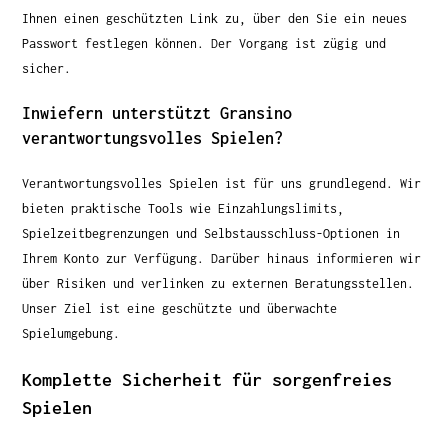
Ihnen einen geschützten Link zu, über den Sie ein neues
Passwort festlegen können. Der Vorgang ist zügig und
sicher.
Inwiefern unterstützt Gransino
verantwortungsvolles Spielen?
Verantwortungsvolles Spielen ist für uns grundlegend. Wir
bieten praktische Tools wie Einzahlungslimits,
Spielzeitbegrenzungen und Selbstausschluss-Optionen in
Ihrem Konto zur Verfügung. Darüber hinaus informieren wir
über Risiken und verlinken zu externen Beratungsstellen.
Unser Ziel ist eine geschützte und überwachte
Spielumgebung.
Komplette Sicherheit für sorgenfreies
Spielen