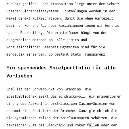
zurückzugreifen. Jede Transaktion liegt unter dem Schutz
unserer Sicherheitssysteme. Einzahlungen werden in der
Regel direkt gutgeschrieben, damit Sie ohne Wartezeit
beginnen können. Auch bei Auszahlungen legen wir Wert auf
rasche Bearbeitung. Die exakte Dauer hängt von der
ausgewählten Methode ab. Alle Limits und
voraussichtlichen Bearbeitungszeiten sind für Sie
eindeutig einsehbar. So besteht stets Transparenz.
Ein spannendes Spielportfolio für alle
Vorlieben
Spaß ist der Schwerpunkt von Gransino. Die
Spielbibliothek zeigt das eindrucksvoll. Wir präsentieren
eine große Auswahl an erstklassigen Casino-Spielen von
renommierten Anbietern der Branche. Ganz gleich, ob Sie
die dynamischen Walzen der Spielautomaten schätzen, die
taktischen Züge bei Blackjack und Poker fällen oder dem