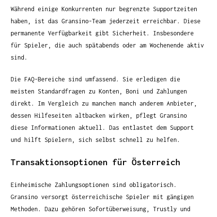
Während einige Konkurrenten nur begrenzte Supportzeiten
haben, ist das Gransino-Team jederzeit erreichbar. Diese
permanente Verfügbarkeit gibt Sicherheit. Insbesondere
für Spieler, die auch spätabends oder am Wochenende aktiv
sind.
Die FAQ-Bereiche sind umfassend. Sie erledigen die
meisten Standardfragen zu Konten, Boni und Zahlungen
direkt. Im Vergleich zu manchen manch anderem Anbieter,
dessen Hilfeseiten altbacken wirken, pflegt Gransino
diese Informationen aktuell. Das entlastet dem Support
und hilft Spielern, sich selbst schnell zu helfen.
Transaktionsoptionen für Österreich
Einheimische Zahlungsoptionen sind obligatorisch.
Gransino versorgt österreichische Spieler mit gängigen
Methoden. Dazu gehören Sofortüberweisung, Trustly und