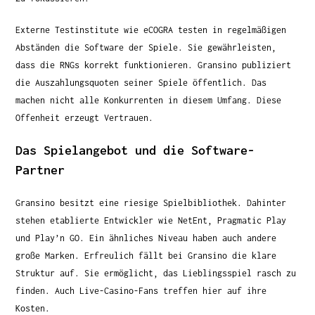
Externe Testinstitute wie eCOGRA testen in regelmäßigen
Abständen die Software der Spiele. Sie gewährleisten,
dass die RNGs korrekt funktionieren. Gransino publiziert
die Auszahlungsquoten seiner Spiele öffentlich. Das
machen nicht alle Konkurrenten in diesem Umfang. Diese
Offenheit erzeugt Vertrauen.
Das Spielangebot und die Software-
Partner
Gransino besitzt eine riesige Spielbibliothek. Dahinter
stehen etablierte Entwickler wie NetEnt, Pragmatic Play
und Play’n GO. Ein ähnliches Niveau haben auch andere
große Marken. Erfreulich fällt bei Gransino die klare
Struktur auf. Sie ermöglicht, das Lieblingsspiel rasch zu
finden. Auch Live-Casino-Fans treffen hier auf ihre
Kosten.