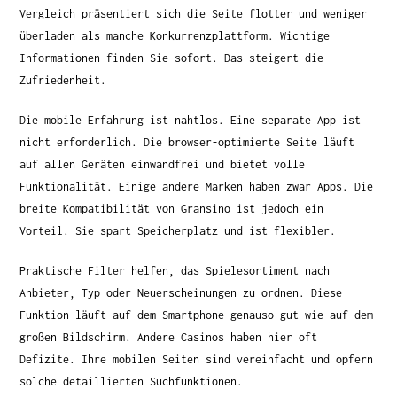
Vergleich präsentiert sich die Seite flotter und weniger
überladen als manche Konkurrenzplattform. Wichtige
Informationen finden Sie sofort. Das steigert die
Zufriedenheit.
Die mobile Erfahrung ist nahtlos. Eine separate App ist
nicht erforderlich. Die browser-optimierte Seite läuft
auf allen Geräten einwandfrei und bietet volle
Funktionalität. Einige andere Marken haben zwar Apps. Die
breite Kompatibilität von Gransino ist jedoch ein
Vorteil. Sie spart Speicherplatz und ist flexibler.
Praktische Filter helfen, das Spielesortiment nach
Anbieter, Typ oder Neuerscheinungen zu ordnen. Diese
Funktion läuft auf dem Smartphone genauso gut wie auf dem
großen Bildschirm. Andere Casinos haben hier oft
Defizite. Ihre mobilen Seiten sind vereinfacht und opfern
solche detaillierten Suchfunktionen.