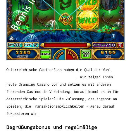
Österreichische Casino-Fans haben die Qual der Wahl,
https://gransinocasinoo.com/de-at/
. Wir zeigen Ihnen
heute Gransino Casino vor und setzen es mit anderen
führenden Casinos in Verbindung. Worauf kommt es an für
österreichische Spieler? Die Zulassung, das Angebot an
Spielen, die Transaktionsmöglichkeiten – genau darauf
fokussieren wir.
Begrüßungsbonus und regelmäßige