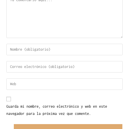
Guarda mi nombre, correo electrónico y web en este
navegador para la próxima vez que comente.