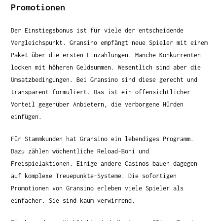
Promotionen
Der Einstiegsbonus ist für viele der entscheidende
Vergleichspunkt. Gransino empfängt neue Spieler mit einem
Paket über die ersten Einzahlungen. Manche Konkurrenten
locken mit höheren Geldsummen. Wesentlich sind aber die
Umsatzbedingungen. Bei Gransino sind diese gerecht und
transparent formuliert. Das ist ein offensichtlicher
Vorteil gegenüber Anbietern, die verborgene Hürden
einfügen.
Für Stammkunden hat Gransino ein lebendiges Programm.
Dazu zählen wöchentliche Reload-Boni und
Freispielaktionen. Einige andere Casinos bauen dagegen
auf komplexe Treuepunkte-Systeme. Die sofortigen
Promotionen von Gransino erleben viele Spieler als
einfacher. Sie sind kaum verwirrend.